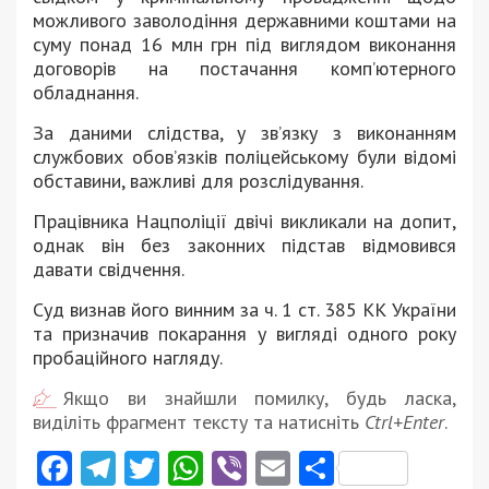
можливого заволодіння державними коштами на
суму понад 16 млн грн під виглядом виконання
договорів на постачання комп’ютерного
обладнання.
За даними слідства, у зв’язку з виконанням
службових обов’язків поліцейському були відомі
обставини, важливі для розслідування.
Працівника Нацполіції двічі викликали на допит,
однак він без законних підстав відмовився
давати свідчення.
Суд визнав його винним за ч. 1 ст. 385 КК України
та призначив покарання у вигляді одного року
пробаційного нагляду.
Якщо ви знайшли помилку, будь ласка,
виділіть фрагмент тексту та натисніть
Ctrl+Enter
.
Facebook
Telegram
Twitter
WhatsApp
Viber
Email
Поділити