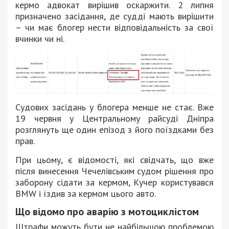
кермо адвокат вирішив оскаржити. 2 липня
призначено засідання, де судді мають вирішити
– чи має блогер нести відповідальність за свої
вчинки чи ні.
Судових засідань у блогера менше не стає. Вже
19 червня у Центральному райсуді Дніпра
розглянуть ще один епізод з його поїздками без
прав.
При цьому, є відомості, які свідчать, що вже
після винесення Чечелівським судом рішення про
заборону сідати за кермом, Кучер користувався
BMW і їздив за кермом цього авто.
Що відомо про аварію з мотоциклістом
Штрафи можуть бути не найбільшою проблемою