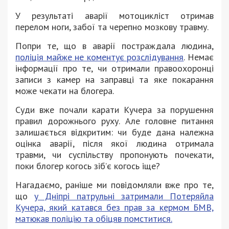
У результаті аварії мотоцикліст отримав
перелом ноги, забої та черепно мозкову травму.
Попри те, що в аварії постраждала людина,
поліція майже не коментує розслідування
. Немає
інформації про те, чи отримали правоохоронці
записи з камер на заправці та яке покарання
може чекати на блогера.
Суди вже почали карати Кучера за порушення
правил дорожнього руху. Але головне питання
залишається відкритим: чи буде дана належна
оцінка аварії, після якої людина отримала
травми, чи суспільству пропонують почекати,
поки блогер когось зіб’є когось іще?
Нагадаємо, раніше ми повідомляли вже про те,
що
у Дніпрі патрульні затримали Потеряйла
Кучера, який катався без прав за кермом БМВ,
матюкав поліцію та обіцяв помститися.