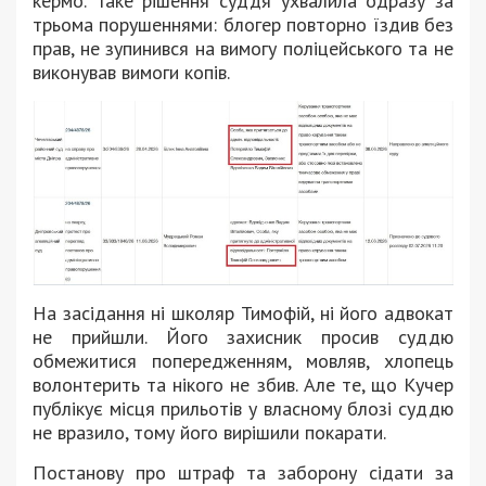
кермо.
Таке рішення суддя ухвалила одразу за
трьома порушеннями: блогер повторно їздив без
прав, не зупинився на вимогу поліцейського та не
виконував вимоги копів.
На засідання ні школяр Тимофій, ні його адвокат
не прийшли. Його захисник просив суддю
обмежитися попередженням, мовляв, хлопець
волонтерить та нікого не збив. Але те, що Кучер
публікує місця прильотів у власному блозі суддю
не вразило, тому його вирішили покарати.
Постанову про штраф та заборону сідати за