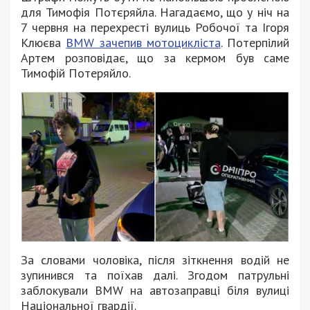
для Тимофія Потєряйла. Нагадаємо, що у ніч на
7 червня на перехресті вулиць Робочої та Ігоря
Клюєва
BMW зачепив мотоцикліста
. Потерпілий
Артем розповідає, що за кермом був саме
Тимофій Потеряйло.
За словами чоловіка, після зіткнення водій не
зупинився та поїхав далі. Згодом патрульні
заблокували BMW на автозаправці біля вулиці
Національної гвардії.