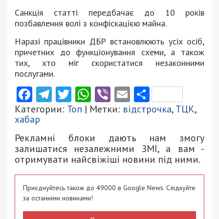
Санкція статті передбачає до 10 років
позбавлення волі з конфіскацією майна.
Наразі працівники ДБР встановлюють усіх осіб,
причетних до функціонування схеми, а також
тих, хто міг скористатися незаконними
послугами.
Facebook
Telegram
Twitter
WhatsApp
Viber
Email
Поділити
Категории:
Топ
| Метки:
відстрочка
,
ТЦК
,
хабар
Рекламні блоки дають нам змогу
залишатися незалежними ЗМІ, а вам -
отримувати найсвіжіші новини під ними.
Приєднуйтесь також до 49000 в Google News. Слідкуйте
за останніми новинами!