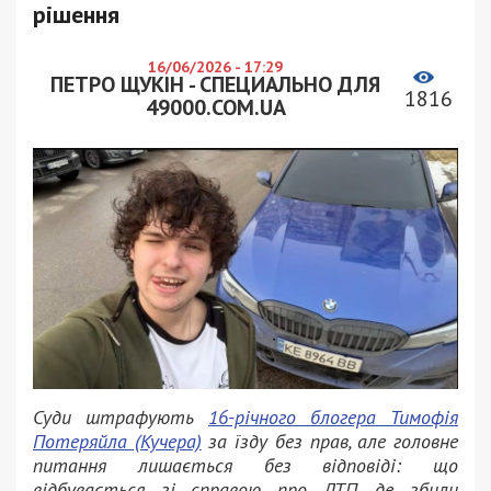
рішення
16/06/2026 - 17:29
ПЕТРО ЩУКІН - СПЕЦИАЛЬНО ДЛЯ
1816
49000.COM.UA
Суди штрафують
16-річного блогера Тимофія
Потеряйла (Кучера)
за їзду без прав, але головне
питання лишається без відповіді: що
відбувається зі справою про ДТП, де збили