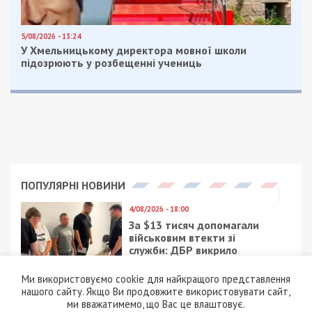
5/08/2026 - 13:24
У Хмельницькому директора мовної школи
підозрюють у розбещенні учениць
ПОПУЛЯРНІ НОВИНИ
4/08/2026 - 18:00
За $13 тисяч допомагали
військовим втекти зі
служби: ДБР викрило
організовану групу
Ми використовуємо cookie для найкращого представлення
4/08/2026 - 16:30
нашого сайту. Якщо Ви продовжите використовувати сайт,
ми вважатимемо, що Вас це влаштовує.
Поліцейську засудили до