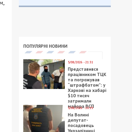
м,
ПОПУЛЯРНІ НОВИНИ
5/08/2026 - 21:31
Представився
працівником ТЦК
та погрожував
“штрафбатом”: у
Харкові на хабарі
$10 тисяч
затримали
майора ВСП
5/08/2026 - 10:29
На Волині
депутат-
посадовець
Укрзалізниці