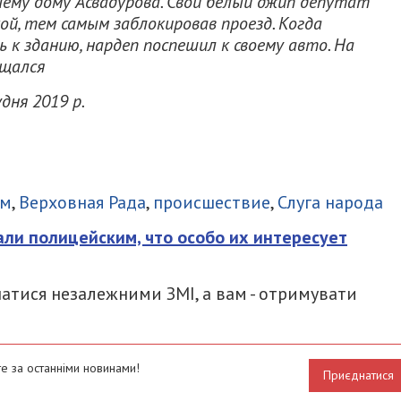
шему дому Асвадурова. Свой белый джип депутат
й, тем самым заблокировав проезд. Когда
 к зданию, нардеп поспешил к своему авто. На
ащался
удня 2019 р.
итися
ам
,
Верховная Рада
,
происшествие
,
Слуга народа
али полицейским, что особо их интересует
атися незалежними ЗМІ, а вам - отримувати
е за останніми новинами!
Приєднатися