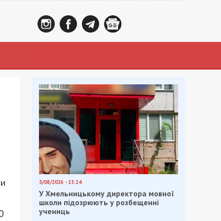
ли
5/08/2026 - 13:24
У Хмельницькому директора мовної
школи підозрюють у розбещенні
учениць
0