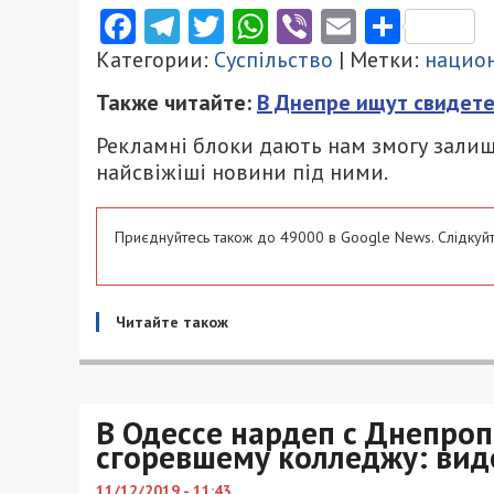
Facebook
Telegram
Twitter
WhatsApp
Viber
Email
Поділ
Категории:
Суспільство
| Метки:
нацио
Также читайте:
В Днепре ищут свидете
Рекламні блоки дають нам змогу залиш
найсвіжіші новини під ними.
Приєднуйтесь також до 49000 в Google News. Слідкуйт
Читайте також
В Одессе нардеп с Днепро
сгоревшему колледжу: вид
11/12/2019 - 11:43