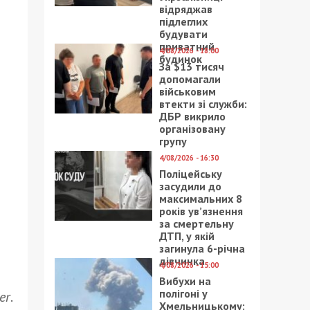
відряджав
підлеглих
будувати
приватний
4/08/2026 - 18:00
будинок
За $13 тисяч
допомагали
військовим
втекти зі служби:
ДБР викрило
організовану
групу
4/08/2026 - 16:30
Поліцейську
засудили до
максимальних 8
років ув’язнення
за смертельну
ДТП, у якій
загинула 6-річна
дівчинка
4/08/2026 - 15:00
Вибухи на
полігоні у
er
.
Хмельницькому: