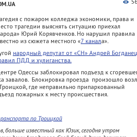
5
OM.UA
агедия с пожаром колледжа экономики, права и
место трагедии выяснять ситуацию приехал
Народа» Юрий Корявченков. Но нарушил правила
вестно из сюжета местного «
7 канал
а».
ругой
народный депутат от «СН» Андрей Богдане
равил ПДД и хулиганства.
центре Одессы заблокировал подъезд к сгоревше
тка завалов. Блокировка проезда произошло воз
 Троицкой, где неправильно припаркованный
дъезд пожарных к месту происшествия.
ранспорта по Троицкой
, больше известный как Юзик, сегодня утром