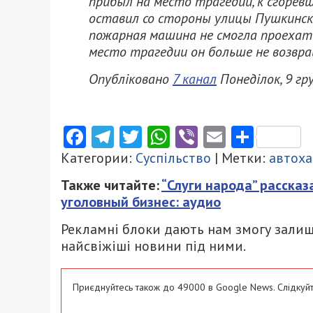
прибыл на место трагедии, к сгорев
оставил со стороны улицы Пушкинско
пожарная машина не смогла проехать
место трагедии он больше не возвр
Опубліковано
7 канал
Понеділок, 9 гр
Facebook
Telegram
Twitter
WhatsApp
Viber
Email
Поділ
Категории:
Суспільство
| Метки:
автох
Также читайте:
“Слуги народа” рассказ
уголовный бизнес: аудио
Рекламні блоки дають нам змогу залиш
найсвіжіші новини під ними.
Приєднуйтесь також до 49000 в Google News. Слідкуйт