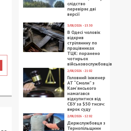
слідство
перевіряє дві
версії
3/08/2026 - 13:30
В Одесі чоловік
відкрив
стрілянину по
працівниках
ТЦК: поранено
чотирьох
військовослужбовців
2/08/2026 - 21:02
Головний інженер
АТ “Смоли” з
Кам’янського
намагався
відкупитися від
СБУ за $50 тисяч:
вирок суду
2/08/2026 - 12:02
Держслужбовця з
Тернопільщини