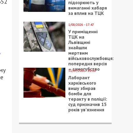
652
підозрюють у
вимаганні хабаря
за вплив на ТЦК
1/08/2026 - 17:47
У приміщенні
ТЦК на
Львівщині
знайшли
ц
мертвим
військовослужбовця:
попередня версія
– самогубство
му
31/07/2026 - 20:00
ле
Лаборант
харківського
вишу збирав
бомби для
теракту в поліції:
суд призначив 15
років ув’язнення