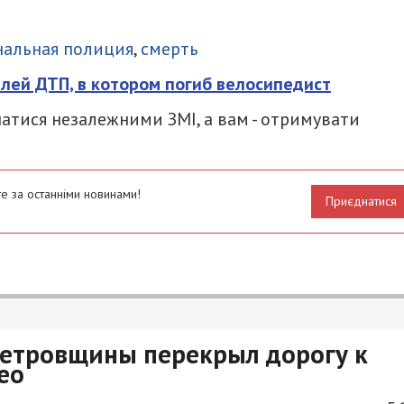
итися
нальная полиция
,
смерть
лей ДТП, в котором погиб велосипедист
атися незалежними ЗМІ, а вам - отримувати
е за останніми новинами!
Приєднатися
петровщины перекрыл дорогу к
ео