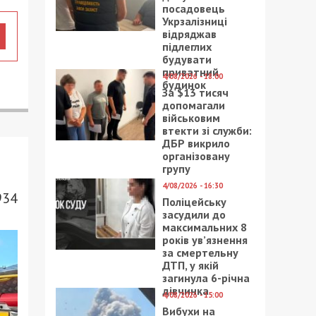
посадовець
Укрзалізниці
відряджав
підлеглих
будувати
приватний
4/08/2026 - 18:00
будинок
За $13 тисяч
допомагали
військовим
втекти зі служби:
ДБР викрило
організовану
групу
4/08/2026 - 16:30
934
Поліцейську
засудили до
максимальних 8
років ув’язнення
за смертельну
ДТП, у якій
загинула 6-річна
дівчинка
4/08/2026 - 15:00
Вибухи на