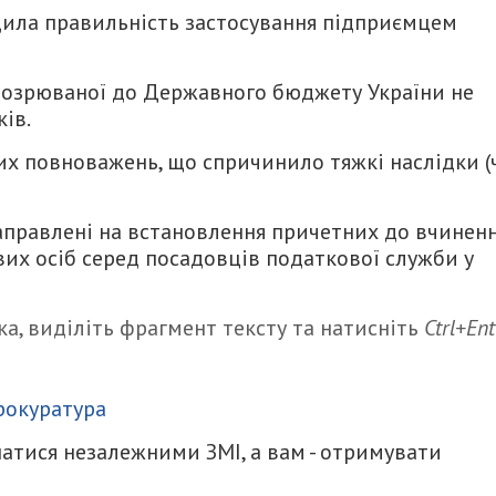
дила правильність застосування підприємцем
дозрюваної до Державного бюджету України не
ів.
х повноважень, що спричинило тяжкі наслідки (ч
 направлені на встановлення причетних до вчинен
их осіб серед посадовців податкової служби у
а, виділіть фрагмент тексту та натисніть
Ctrl+Ent
итися
рокуратура
атися незалежними ЗМІ, а вам - отримувати