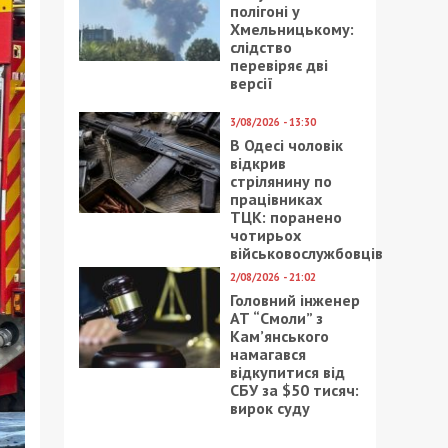
полігоні у
Хмельницькому:
слідство
перевіряє дві
версії
3/08/2026 - 13:30
В Одесі чоловік
відкрив
стрілянину по
працівниках
ТЦК: поранено
чотирьох
військовослужбовців
2/08/2026 - 21:02
Головний інженер
АТ “Смоли” з
Кам’янського
намагався
відкупитися від
СБУ за $50 тисяч:
вирок суду