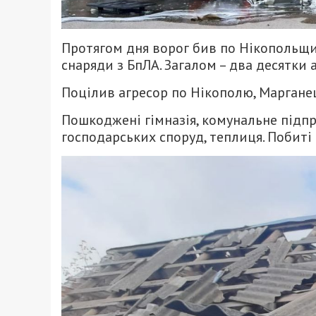
Протягом дня ворог бив по Нікопольщи
снаряди з БпЛА. Загалом – два десятки а
Поцілив агресор по Нікополю, Марганец
Пошкоджені гімназія, комунальне підпр
господарських споруд, теплиця. Побиті