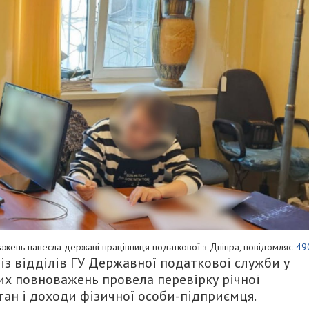
ажень нанесла державі працівниця податкової з Дніпра, повідомляє
49
із відділів ГУ Державної податкової служби у
их повноважень провела перевірку річної
тан і доходи фізичної особи-підприємця.