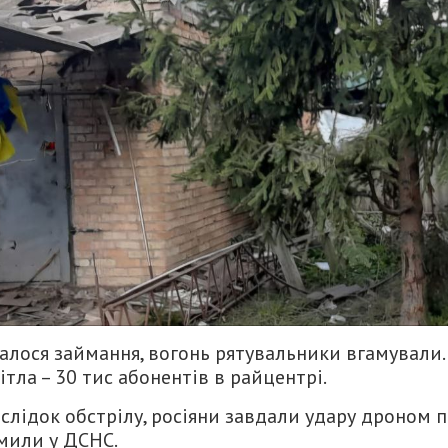
алося займання, вогонь рятувальники вгамували.
ітла – 30 тис абонентів в райцентрі.
аслідок обстрілу, росіяни завдали удару дроном 
мили у ДСНС.