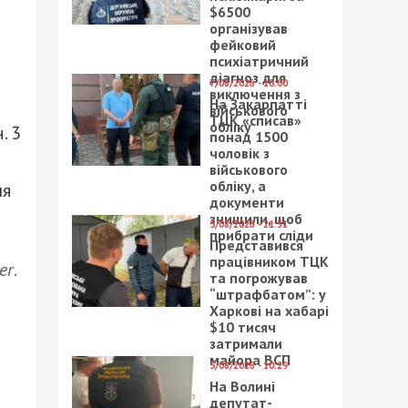
$6500
організував
фейковий
психіатричний
діагноз для
7/08/2026 - 15:00
виключення з
На Закарпатті
військового
ТЦК «списав»
обліку
. 3
понад 1500
чоловік з
військового
обліку, а
ня
документи
знищили, щоб
5/08/2026 - 21:31
прибрати сліди
Представився
працівником ТЦК
er
.
та погрожував
“штрафбатом”: у
Харкові на хабарі
$10 тисяч
затримали
майора ВСП
5/08/2026 - 10:29
На Волині
депутат-