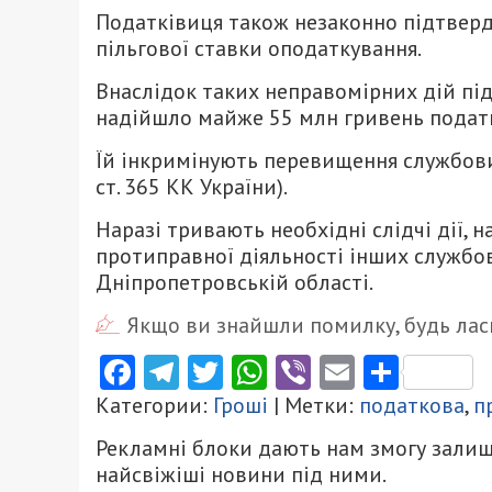
Податківиця також незаконно підтвер
пільгової ставки оподаткування.
Внаслідок таких неправомірних дій пі
надійшло майже 55 млн гривень податк
Їй інкримінують перевищення службови
ст. 365 КК України).
Наразі тривають необхідні слідчі дії,
протиправної діяльності інших службов
Дніпропетровській області.
Якщо ви знайшли помилку, будь ласк
Facebook
Telegram
Twitter
WhatsApp
Viber
Email
Поділ
Категории:
Гроші
| Метки:
податкова
,
п
Рекламні блоки дають нам змогу залиш
найсвіжіші новини під ними.