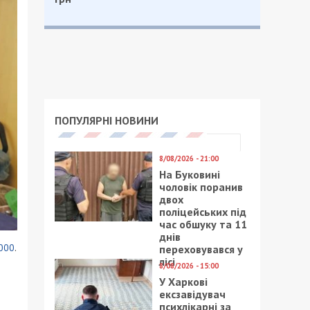
ПОПУЛЯРНІ НОВИНИ
8/08/2026 - 21:00
На Буковині
чоловік поранив
двох
поліцейських під
час обшуку та 11
днів
000
.
переховувався у
лісі
8/08/2026 - 15:00
У Харкові
ексзавідувач
психлікарні за