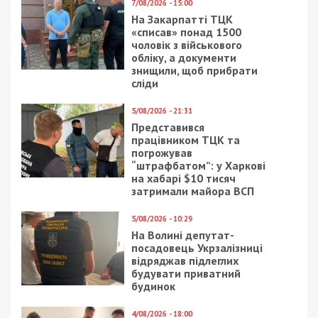
7/08/2026 - 15:00
На Закарпатті ТЦК
«списав» понад 1500
чоловік з військового
обліку, а документи
знищили, щоб прибрати
сліди
5/08/2026 - 21:31
Представився
працівником ТЦК та
погрожував
“штрафбатом”: у Харкові
на хабарі $10 тисяч
затримали майора ВСП
5/08/2026 - 10:29
На Волині депутат-
посадовець Укрзалізниці
відряджав підлеглих
будувати приватний
будинок
4/08/2026 - 18:00