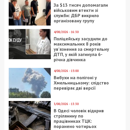
За $13 тисяч допомагали
військовим втекти зі
служби: ДБР викрило
організовану групу
4/08/2026 - 16:30
Поліцейську засудили до
максимальних 8 років
ув’язнення за смертельну
ДТП, у якій загинула 6-
річна дівчинка
4/08/2026 - 15:00
Вибухи на полігоні у
Хмельницькому: слідство
перевіряє дві версії
3/08/2026 - 13:30
В Одесі чоловік відкрив
стрілянину по
працівниках ТЦК:
поранено чотирьох