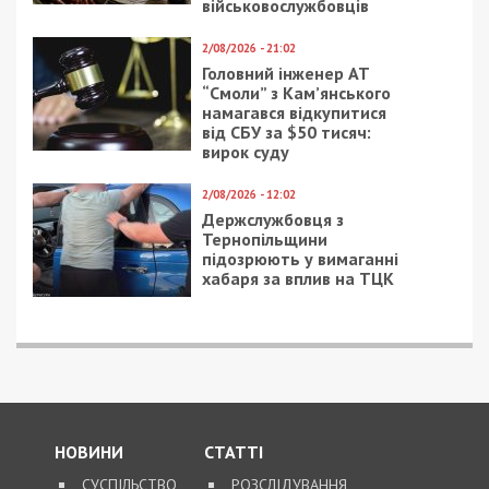
військовослужбовців
2/08/2026 - 21:02
Головний інженер АТ
“Смоли” з Кам’янського
намагався відкупитися
від СБУ за $50 тисяч:
вирок суду
2/08/2026 - 12:02
Держслужбовця з
Тернопільщини
підозрюють у вимаганні
хабаря за вплив на ТЦК
НОВИНИ
СТАТТІ
СУСПІЛЬСТВО
РОЗСЛІДУВАННЯ