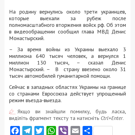
На родину вернулись около трети украинцев,
которые выехали за рубеж после
полномасштабного вторжения войск рф. Об этом
в видеообращении сообщил глава МВД Денис
Монастырский.
– За время войны из Украины выехало 3
миллиона 640 тысяч человек, а вернулся 1
миллион 130 тысяч, – сказал Денис
Монастырский. – В страну ввезено около 31
тысяч автомобилей гуманитарной помощи.
Сейчас в западных областях Украины на границе
со странами Евросоюза действует упрощенный
режим въезда-выезда.
Якщо ви знайшли помилку, будь ласка,
виділіть фрагмент тексту та натисніть
Ctrl+Enter
.
Facebook
Telegram
Twitter
WhatsApp
Viber
Email
Поділити