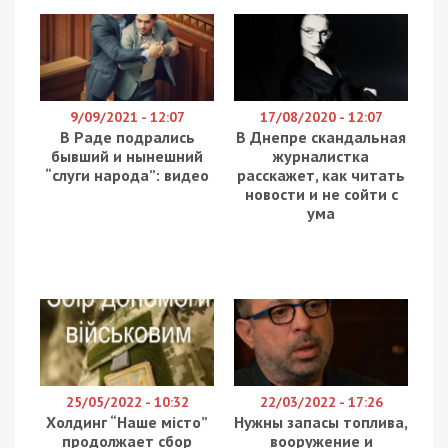
9/09/2021 - 12:07
17/08/2020 - 12:07
В Раде подрались
В Днепре скандальная
бывший и нынешний
журналистка
“слуги народа”: видео
расскажет, как читать
новости и не сойти с
ума
25/05/2022 - 10:32
22/03/2022 - 17:26
Холдинг “Наше місто”
Нужны запасы топлива,
продолжает сбор
вооружение и