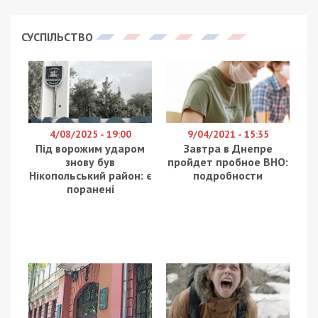
достигли 874,4 млрд грн, что на 7,3% больше,
чем в первом квартале прошлого года. А
расходы составили 935,5 млрд грн,
увеличившись по сравнению с аналогичным
периодом 2019 года на 8,6%. Это следует из
данных, опубликованных в экспресс-выпуске
Государственной службы статистики.
В структуре доходов в первые три месяца 2020
года почти половину занимала заработная плата
– 436,7 млрд. грн. (49,9%). Наибольшая часть
расходов приходилась на приобретение товаров
и услуг – 831,2 млрд. грн. (95,1%).
При этом сбережения украинцев в первом
квартале текущего года уменьшились на 61,1
млрд. грн. Располагаемый доход в расчете на
одного человека вырос на почти на 1,5 тыс. грн.
и достиг показателя свыше 16 тыс. грн.
Зеленский считает, что не нужно
удерживать курс гривны