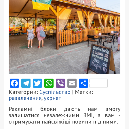
Facebook
Telegram
Twitter
WhatsApp
Viber
Email
Поділити
Категории:
Суспільство
| Метки:
развлечения
,
укрнет
Рекламні блоки дають нам змогу
залишатися незалежними ЗМІ, а вам -
отримувати найсвіжіші новини під ними.