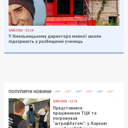
Facebook
Telegram
Twitter
WhatsApp
Viber
Email
Поділити
Категории:
Гроші
| Метки:
деньги
,
укрнет
,
экономические новости Украины
Рекламні блоки дають нам змогу
залишатися незалежними ЗМІ, а вам -
отримувати найсвіжіші новини під ними.
Приєднуйтесь також до 49000 в Google News. Слідкуйте
за останніми новинами!
Приєднатися
Читайте також