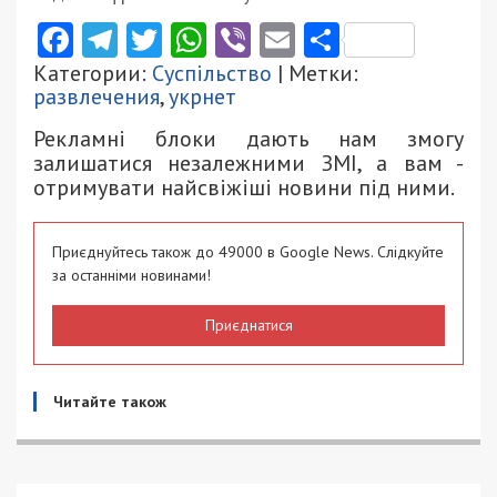
Facebook
Telegram
Twitter
WhatsApp
Viber
Email
Поділити
Категории:
Суспільство
| Метки:
развлечения
,
укрнет
Рекламні блоки дають нам змогу
залишатися незалежними ЗМІ, а вам -
отримувати найсвіжіші новини під ними.
Приєднуйтесь також до 49000 в Google News. Слідкуйте
за останніми новинами!
Приєднатися
Читайте також