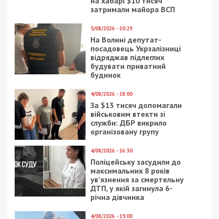
Предыдущая статья:
В Днепре Шухевич снова обрел лицо
Следующая статья:
Служба «Кирилловка24» поможет с
жильем на море и накормит пиццей
СУСПІЛЬСТВО
4/08/2025 - 19:00
9/04/2021 - 15:35
Під ворожим ударом
Завтра в Днепре
знову був
пройдет пробное ВНО:
Нікопольський район: є
подробности
поранені