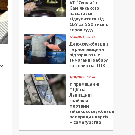
АТ “Смоли” з
Кам’янського
намагався
відкупитися від
СБУ за $50 тисяч:
вирок суду
2/08/2026 - 12:02
Держслужбовця з
Тернопільщини
підозрюють у
вимаганні хабаря
ся
за вплив на ТЦК
1/08/2026 - 17:47
У приміщенні
ТЦК на
Львівщині
знайшли
мертвим
військовослужбовця:
попередня версія
– самогубство