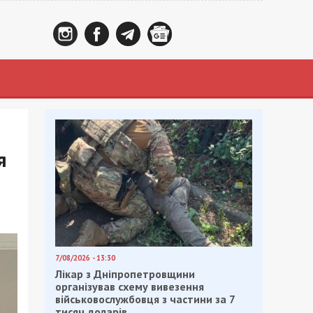
я
7/08/2026 - 13:30
Лікар з Дніпропетровщини
організував схему вивезення
військовослужбовця з частини за 7
тисяч доларів