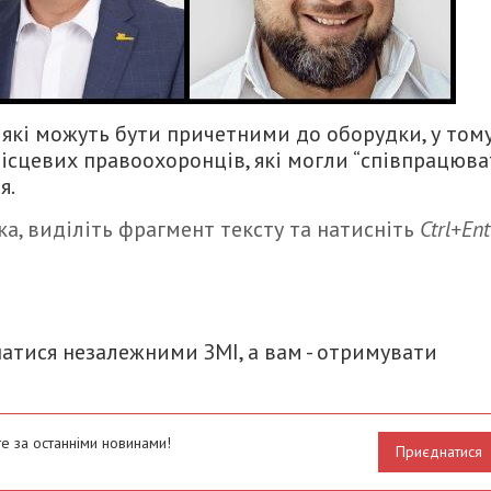
 які можуть бути причетними до оборудки, у том
ісцевих правоохоронців, які могли “співпрацюва
я.
а, виділіть фрагмент тексту та натисніть
Ctrl+Ent
итися
атися незалежними ЗМІ, а вам - отримувати
е за останніми новинами!
Приєднатися