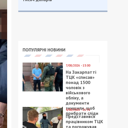
ПОПУЛЯРНІ НОВИНИ
7/08/2026 - 15:00
На Закарпатті
ТЦК «списав»
понад 1500
чоловік з
військового
обліку, а
документи
знищили, щоб
5/08/2026 - 21:31
прибрати сліди
Представився
працівником ТЦК
та погрожував