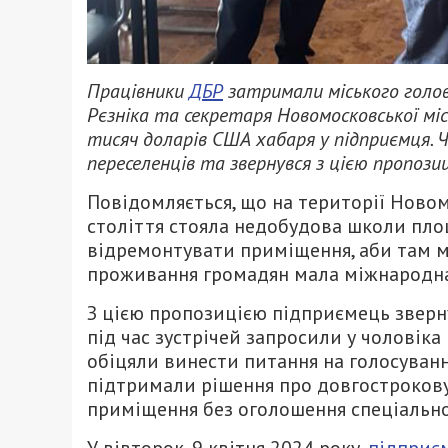
Працівники
ДБР
затримали міського голов
Рєзніка та секретаря Новомосковської мі
тисяч доларів США хабаря у підприємця.
переселенців та звернувся з цією пропози
Повідомляється, що на території Новом
століття стояла недобудова школи площ
відремонтувати приміщення, аби там м
проживання громадян мала міжнародна 
З цією пропозицією підприємець зверн
під час зустрічей запросили у чоловіка
обіцяли винести питання на голосування
підтримали рішення про довгострокову
приміщення без оголошення спеціально
У вівторок, 9 квітня 2024 року,
підприє