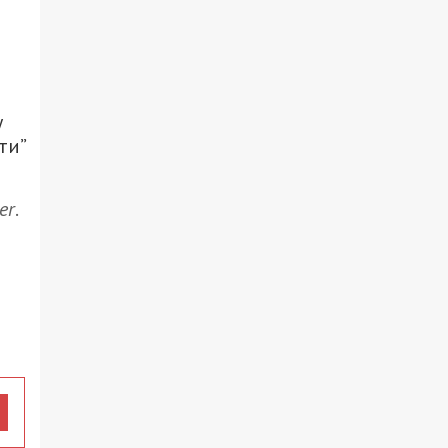
у
ти”
er
.