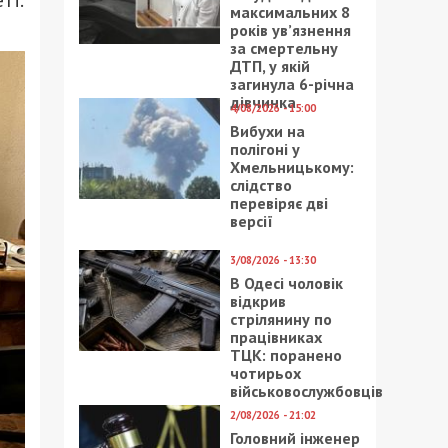
максимальних 8
років ув’язнення
за смертельну
ДТП, у якій
загинула 6-річна
дівчинка
4/08/2026 - 15:00
Вибухи на
полігоні у
Хмельницькому:
слідство
перевіряє дві
версії
3/08/2026 - 13:30
В Одесі чоловік
відкрив
стрілянину по
працівниках
ТЦК: поранено
чотирьох
військовослужбовців
2/08/2026 - 21:02
Головний інженер