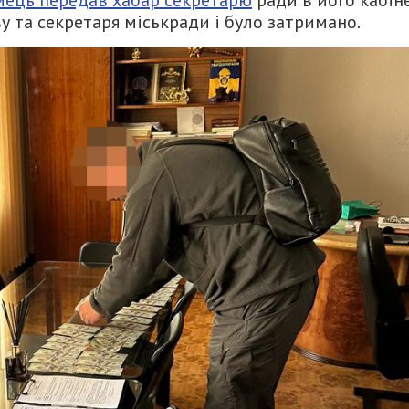
у та секретаря міськради і було затримано.