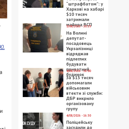
“штрафбатом”: у
Харкові на хабарі
$10 тисяч
затримали
майора ВСП
я
5/08/2026 - 10:29
На Волині
депутат-
посадовець
0.
Укрзалізниці
відряджав
підлеглих
будувати
приватний
а
4/08/2026 - 18:00
будинок
За $13 тисяч
допомагали
військовим
втекти зі служби:
ДБР викрило
організовану
групу
ти
4/08/2026 - 16:30
Поліцейську
засудили до
ті.