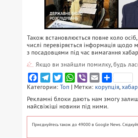
Також встановлюється повне коло осіб,
числі перевіряється інформація щодо м
з посадовцями під час вимагання хабар
Якщо ви знайшли помилку, будь ласк
Facebook
Telegram
Twitter
WhatsApp
Viber
Email
Поділ
Категории:
Топ
| Метки:
корупція
,
хабар
Рекламні блоки дають нам змогу залиш
найсвіжіші новини під ними.
Приєднуйтесь також до 49000 в Google News. Слідкуйт