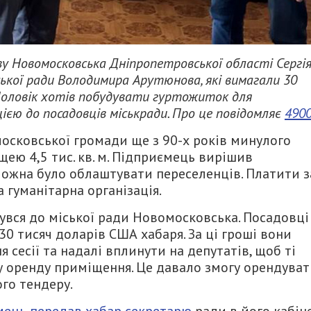
у Новомосковська Дніпропетровської області Сергі
ської ради Володимира Арутюнова, які вимагали 30
 Чоловік хотів побудувати гуртожиток для
цією до посадовців міськради. Про це повідомляє
4900
осковської громади ще з 90-х років минулого
ею 4,5 тис. кв. м. Підприємець вирішив
ожна було облаштувати переселенців. Платити з
гуманітарна організація.
увся до міської ради Новомосковська. Посадовці
 30 тисяч доларів США хабаря. За ці гроші вони
 сесії та надалі вплинути на депутатів, щоб ті
 оренду приміщення. Це давало змогу орендува
го тендеру.
мець передав хабар секретарю
ради в його кабіне