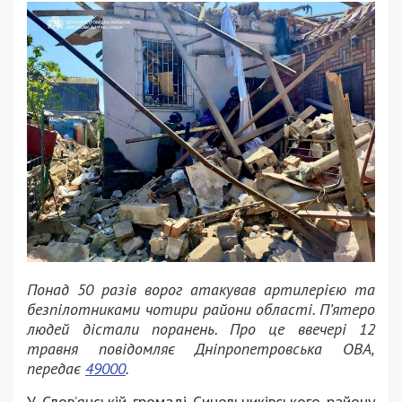
Понад 50 разів ворог атакував артилерією та
безпілотниками чотири райони області. П’ятеро
людей дістали поранень. Про це ввечері 12
травня повідомляє Дніпропетровська ОВА,
передає
49000
.
У Слов’янській громаді Синельниківського району