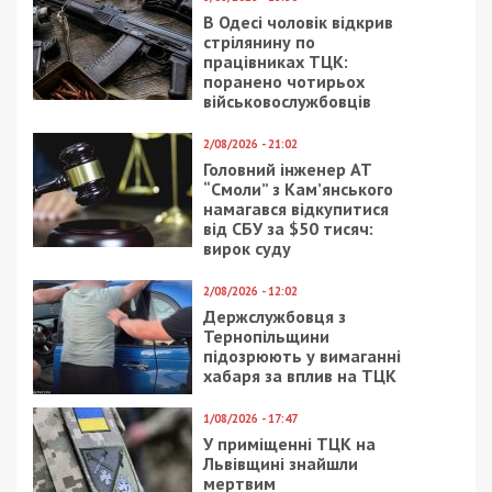
В Одесі чоловік відкрив
стрілянину по
працівниках ТЦК:
поранено чотирьох
військовослужбовців
2/08/2026 - 21:02
Головний інженер АТ
“Смоли” з Кам’янського
намагався відкупитися
від СБУ за $50 тисяч:
вирок суду
2/08/2026 - 12:02
Держслужбовця з
Тернопільщини
підозрюють у вимаганні
хабаря за вплив на ТЦК
1/08/2026 - 17:47
У приміщенні ТЦК на
Львівщині знайшли
мертвим