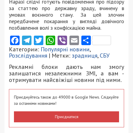
Наразі слідчі готують повідомлення про підозру
за статтею про державну зраду, вчинену в
умовах воєнного стану. За цей злочин
передбачене покарання у вигляді довічного
позбавлення волі з конфіскацією майна.
Facebook
Telegram
Twitter
WhatsApp
Viber
Email
Поділити
Категории:
Популярні новини
,
Розслідування
| Метки:
зрадниця
,
СБУ
Рекламні блоки дають нам змогу
залишатися незалежними ЗМІ, а вам -
отримувати найсвіжіші новини під ними.
Приєднуйтесь також до 49000 в Google News. Слідкуйте
за останніми новинами!
Приєднатися