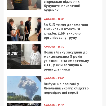
відряджав підлеглих
будувати приватний
будинок
4/08/2026 - 18:00
За $13 тисяч допомагали
військовим втекти зі
служби: ДБР викрило
організовану групу
4/08/2026 - 16:30
Поліцейську засудили до
максимальних 8 років
ув’язнення за смертельну
ДТП, у якій загинула 6-
річна дівчинка
4/08/2026 - 15:00
Вибухи на полігоні у
Хмельницькому: слідство
перевіряє дві версії
3/08/2026 - 13:30