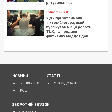
підозрюють у розбещенні учениць
ПОПУЛЯРНІ НОВИНИ
4/08/2026 - 18:00
За $13 тисяч допомагали
військовим втекти зі
служби: ДБР викрило
організовану групу
4/08/2026 - 16:30
Поліцейську засудили до
максимальних 8 років
ув’язнення за смертельну
ДТП, у якій загинула 6-
річна дівчинка