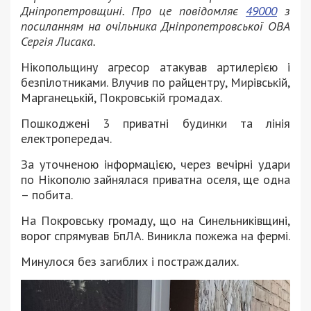
Дніпропетровщині. Про це повідомляє
49000
з
посиланням на очільника Дніпропетровської ОВА
Сергія Лисака.
Нікопольщину агресор атакував артилерією і
безпілотниками. Влучив по райцентру, Мирівській,
Марганецькій, Покровській громадах.
Пошкоджені 3 приватні будинки та лінія
електропередач.
За уточненою інформацією, через вечірні удари
по Нікополю зайнялася приватна оселя, ще одна
– побита.
На Покровську громаду, що на Синельниківщині,
ворог спрямував БпЛА. Виникла пожежа на фермі.
Минулося без загиблих і постраждалих.