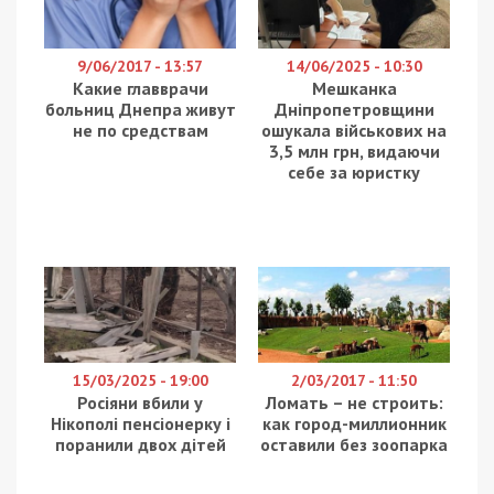
Працівники Державного бюро розслідувань
спільно з Військовою службою правопорядку ЗСУ
затримали п’ятьох військовослужбовців, які
самовільно залишили свої частини (пішли у СЗЧ)
у Вінницькій області. Про це повідомляє
49000
з
посиланням на ДБР.
За даними ДБР, вони категорично відмовилися
добровільно повертатися на службу.
Затриманим чоловікам повідомили про підозру
за ч. 5 ст. 407 Кримінального кодексу України —
самовільне залишення військової частини в
умовах воєнного стану. Їм загрожує від 5 до 10