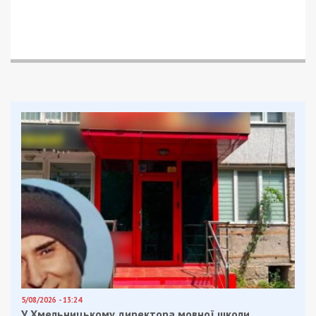
років позбавлення волі.
Нагадаємо, раніше ми повідомляли про те, що
начальник штабу військової частини вимагав
хабар за повернення на службу після СЗЧ.
Facebook
Telegram
Twitter
WhatsApp
Viber
Email
Поділити
Категории:
Суспільство
| Метки:
військові
,
сзч
Рекламні блоки дають нам змогу
залишатися незалежними ЗМІ, а вам -
отримувати найсвіжіші новини під ними.
Приєднуйтесь також до 49000 в Google News. Слідкуйте
за останніми новинами!
Приєднатися