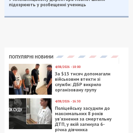
Читайте також
Предыдущая статья:
Протягом дня ворог атакував райони
Дніпропетровської області різними
видами зброї: є поранені
Следующая статья:
Дві громади Дніпропетровщини
потерпали вночі від ворожих атак
ТОП