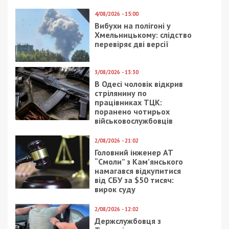
9/06/2017 - 13:57
14/06/2025 - 10:30
Какие главврачи
Мешканка
больниц Днепра живут
Дніпропетровщини
не по средствам
ошукала військових на
3,5 млн грн, видаючи
себе за юристку
15/03/2025 - 19:00
2/03/2017 - 11:50
Росіяни вбили у
Ломать – не строить:
Нікополі пенсіонерку і
как город-миллионник
поранили двох дітей
оставили без зоопарка