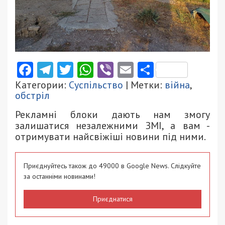
Facebook
Telegram
Twitter
WhatsApp
Viber
Email
Поділити
Категории:
Суспільство
| Метки:
війна
,
обстріл
Рекламні блоки дають нам змогу
залишатися незалежними ЗМІ, а вам -
отримувати найсвіжіші новини під ними.
Приєднуйтесь також до 49000 в Google News. Слідкуйте
за останніми новинами!
Приєднатися