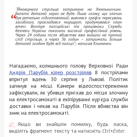
“Ймовірного стрільця затримано на Хмельниччині.
Багато деталей зараз не буде. Лише скажу, що злочин
був ретельно підготовлений: вивчався графік пересувань
загиблого, прокладався маршрут, продумувався план
втечі. Вкотре поліцейські та працівники Служби
безпеки України показали високий професійний рівень.
Через 24 години після вбивства вже вийшли на прямий
слід стрільця, а через 36 годин – затримали. Більше
деталей згодом буде від поліції”,- написав Клименко.
Нагадаємо, колишнього голову Верховної Ради
Андрія Парубія кілер розстріляв
8 пострілами
впритул вдень 30 серпня у Львові. Політик
загинув на місці. Камери відеоспостереження
зафіксували, як убивця приїхав до місця злочину
на електросамокаті в екіпіруванні кур’єра служби
доставки і чекав на Парубія. Після вбивства він
зник на електросамокаті.
Якщо ви знайшли помилку, будь ласка,
виділіть фрагмент тексту та натисніть
Ctrl+Enter
.