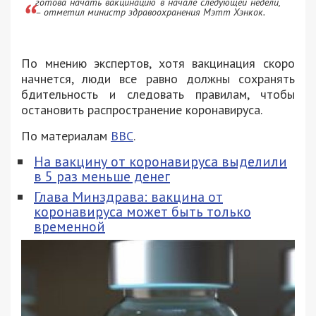
готова начать вакцинацию в начале следующей недели,
– отметил министр здравоохранения Мэтт Хэнкок.
По мнению экспертов, хотя вакцинация скоро
начнется, люди все равно должны сохранять
бдительность и следовать правилам, чтобы
остановить распространение коронавируса.
По материалам
BBC
.
На вакцину от коронавируса выделили
в 5 раз меньше денег
Глава Минздрава: вакцина от
коронавируса может быть только
временной