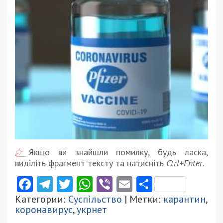
Якщо ви знайшли помилку, будь ласка,
виділіть фрагмент тексту та натисніть
Ctrl+Enter
.
Facebook
Telegram
Twitter
WhatsApp
Viber
Email
Поділити
Категории:
Суспільство
| Метки:
карантин
,
коронавирус
,
укрнет