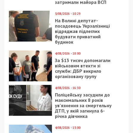
затримали майора ВСП
5/08/2026 - 10:29
На Волині депутат-
посадовець Укрзалізниці
відряджав підлеглих
будувати приватний
будинок
4/08/2026 - 18:00
За $13 тисяч допомагали
військовим втекти зі
служби: ДБР викрило
організовану групу
4/08/2026 - 16:30
Поліцейську засудили до
максимальних 8 років
ув’язнення за смертельну
ДТП, у якій загинула 6-
річна дівчинка
4/08/2026 - 15:00