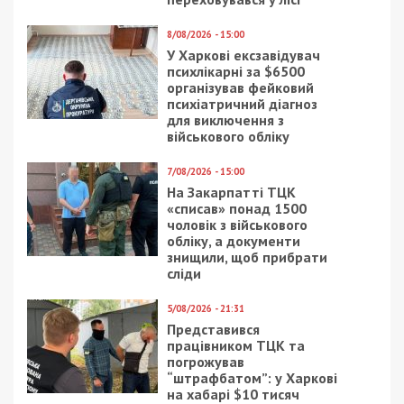
8/08/2026 - 15:00
У Харкові ексзавідувач
психлікарні за $6500
організував фейковий
психіатричний діагноз
для виключення з
військового обліку
7/08/2026 - 15:00
На Закарпатті ТЦК
«списав» понад 1500
чоловік з військового
обліку, а документи
знищили, щоб прибрати
сліди
5/08/2026 - 21:31
Представився
працівником ТЦК та
погрожував
“штрафбатом”: у Харкові
на хабарі $10 тисяч