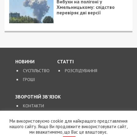
Вибухи на полігоні у
Хмельницькому: слідство
перевіряє дві версії
НОВИНИ
СТАТТІ
СУСПІЛЬСТВО
РОЗСЛІДУВАННЯ
ГРОШІ
ЗВОРОТНІЙ ЗВ’ЯЗОК
КОНТАКТИ
Ми використовуємо cookie для найкращого представлення
SUPPORT@49000.COM.UA
нашого сайту. Якщо Ви продовжите використовувати сайт,
ми вважатимемо, що Вас це влаштовує.