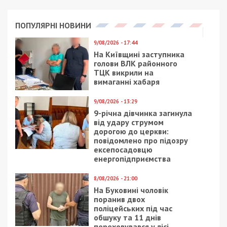
ПОПУЛЯРНІ НОВИНИ
9/08/2026 - 17:44
На Київщині заступника
голови ВЛК районного
ТЦК викрили на
вимаганні хабаря
9/08/2026 - 13:29
9-річна дівчинка загинула
від удару струмом
дорогою до церкви:
повідомлено про підозру
ексепосадовцю
енергопідприємства
8/08/2026 - 21:00
На Буковині чоловік
поранив двох
поліцейських під час
обшуку та 11 днів
переховувався у лісі