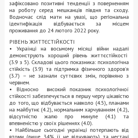
зафіксовано позитивні тенденції з поверненням
на роботу серед мешканців півдня та сходу.
Водночас слід мати на увазі, що регіональна
ідентифікація відбувається за місцем
проживання до 24 лютого 2022 року.
РІВЕНЬ ЖИТТЄСТІЙКОСТІ
• Українці на восьмому місяці війни надалі
демонструють хороший рівень життєстійкості
(3.9 з 5). Складові цього показника: психологічна
стійкість (3.9) та підтримка фізичного здоров’я
(3.7) – не зазнали суттєвих змін, порівняно з
червнем.
• Відносно високий показник психологічної
стійкості забезпечується в першу чергу цікавістю
до того, що відбувається навколо (4.5), планами
на майбутнє (4.2), нормальним харчуванням (4.2),
відсутністю жалю про минуле (4.1) та
впевненістю у своїх рішеннях (4.0).
• Найбільше сьогодні українці потерпають від
втоми (лише 34% її не відчувають) та нестачі