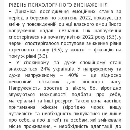
РІВЕНЬ ПСИХОЛОГІЧНОГО ВИСНАЖЕННЯ
• Динаміка дослідження емоційних станів за
період з березня по жовтень 2022, показує, що
зміни у повсякденній оцінці власного емоційного
напруження надалі незначні. Пік напруження
спостерігався на початку квітня 2022 року (3.5), у
червні спостерігалося поступове зниження рівня
стресового стану (3.3), у жовтні – фіксацію на
тому ж рівні (3.3).
• У спокійному та дуже спокійному стані
знаходяться 24% українців. У напруженому та
дуже напруженому – 40% – це відносно
невисокий показник для воєнного часу.
Напруженість зростає з віком, бо, вірогідно
звужуються можливості подбати про себе,
матеріальні та інші ресурси. Також вона частіше
притаманна жінкам (вірогідно через вищу
чутливість та необхідність піклуватися не лише
про себе, а про дітей) та особам, які змінювали
місце проживання, – необхідність адаптації до