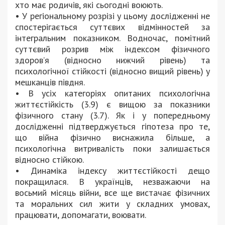
хто має родичів, які сьогодні воюють.
• У регіональному розрізі у цьому дослідженні не
спостерігається суттєвих відмінностей за
інтегральним показником. Водночас, помітний
суттєвий розрив між індексом фізичного
здоров’я (відносно нижчий рівень) та
психологічної стійкості (відносно вищий рівень) у
мешканців півдня.
• В усіх категоріях опитаних психологічна
життєстійкість (3.9) є вищою за показники
фізичного стану (3.7). Як і у попередньому
дослідженні підтверджується гіпотеза про те,
що війна фізично виснажила більше, а
психологічна витривалість поки залишається
відносно стійкою.
• Динаміка індексу життєстійкості дещо
покращилася. В українців, незважаючи на
восьмий місяць війни, все ще вистачає фізичних
та моральних сил жити у складних умовах,
працювати, допомагати, воювати.