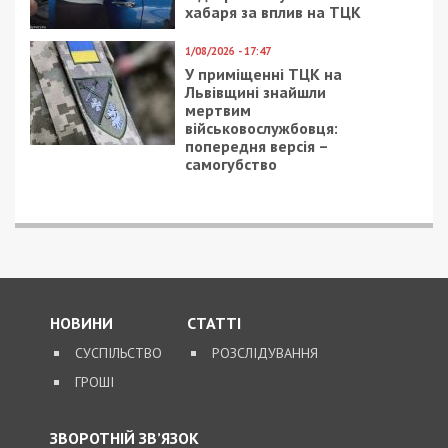
СУСПІЛЬСТВО
9/02/2021 - 14:00
27/04/2018 - 15:01
Пикапер из Днепра
Как в Днепре “тушили”
рассказал, как быстро
“Апполо”: фото, видео
соблазнить девушку:
видео