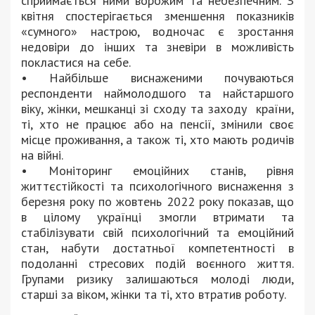
сприймається ними ворожим та небезпечним. З
квітня спостерігається зменшення показників
«сумного» настрою, водночас є зростання
недовіри до інших та зневіри в можливість
покластися на себе.
• Найбільше виснаженими почуваються
респонденти наймолодшого та найстаршого
віку, жінки, мешканці зі сходу та заходу країни,
ті, хто не працює або на пенсії, змінили своє
місце проживання, а також ті, хто мають родичів
на війні.
• Моніторинг емоційних станів, рівня
життєстійкості та психологічного виснаження з
березня року по жовтень 2022 року показав, що
в цілому українці змогли втримати та
стабілізувати свій психологічний та емоційний
стан, набути достатньої компетентності в
подоланні стресових подій воєнного життя.
Групами ризику залишаються молоді люди,
старші за віком, жінки та ті, хто втратив роботу.