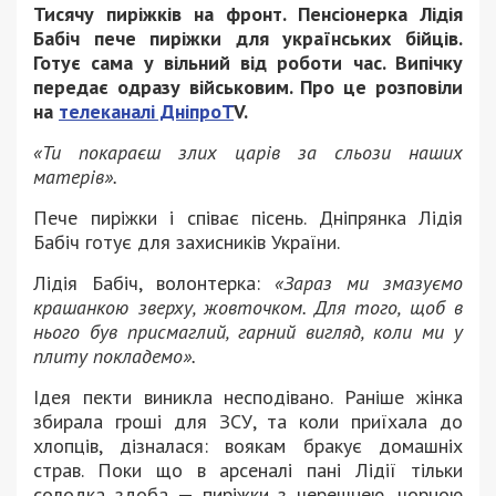
Тисячу пиріжків на фронт. Пенсіонерка Лідія
Бабіч пече пиріжки для українських бійців.
Готує сама у вільний від роботи час. Випічку
передає одразу військовим. Про це розповіли
на
телеканалі ДніпроT
V.
«Ти покараєш злих царів за сльози наших
матерів».
Пече пиріжки і співає пісень. Дніпрянка Лідія
Бабіч готує для захисників України.
Лідія Бабіч, волонтерка:
«Зараз ми змазуємо
крашанкою зверху, жовточком. Для того, щоб в
нього був присмаглий, гарний вигляд, коли ми у
плиту покладемо».
Ідея пекти виникла несподівано. Раніше жінка
збирала гроші для ЗСУ, та коли приїхала до
хлопців, дізналася: воякам бракує домашніх
страв. Поки що в арсеналі пані Лідії тільки
солодка здоба — пиріжки з черешнею, чорною