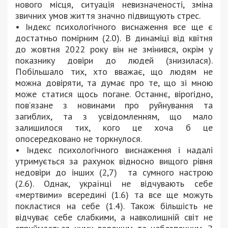
нового місця, ситуація невизначеності, зміна
звичних умов життя значно підвищують стрес.
• Індекс психологічного виснаження все ще є
достатньо помірним (2.0). В динаміці від квітня
до жовтня 2022 року він не змінився, окрім у
показнику довіри до людей (знизилася).
Побільшало тих, хто вважає, що людям не
можна довіряти, та думає про те, що зі мною
може статися щось погане. Останнє, вірогідно,
пов’язане з новинами про руйнування та
загиблих, та з усвідомленням, що мало
залишилося тих, кого це хоча б це
опосередковано не торкнулося.
• Індекс психологічного виснаження і надалі
утримується за рахунок відносно вищого рівня
недовіри до інших (2,7) та сумного настрою
(2.6). Однак, українці не відчувають себе
«мертвими» всередині (1.6) та все ще можуть
покластися на себе (1.4). Також більшість не
відчуває себе слабкими, а навколишній світ не