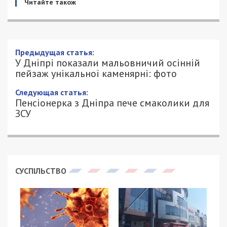
Читайте також
У Дніпрі показали мальовничий осінній
пейзаж унікальної каменярні: фото
22/10/2022 - 12:08
ПЕТРО ЩУКІН - СПЕЦИАЛЬНО ДЛЯ
2124
49000.COM.UA
Для того, щоб насолодитися теплими осінніми
барвами на природі не обов’язково виїжджати
десь далеко за місто. Про осінню подорож, яку
можен здійснити кожен дніпрянин
розповів
дніпровський мандрівник Олександр Ярошенко в
своєму Facebook.
Місцем, куди відправились у подорож
мандрівники стала Таромська каменярня. Це