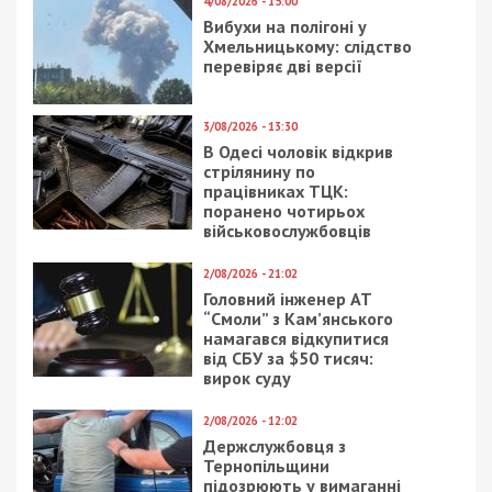
Приєднуйтесь також до 49000 в Google News. Слідкуйте
за останніми новинами!
Приєднатися
Читайте також
Предыдущая статья:
Як оформити інвалідність особам, які
перебувають за кордоном, під час дії
воєнного стану в Україні
Следующая статья:
Як на даний момент українці
переживають війну: соціологія