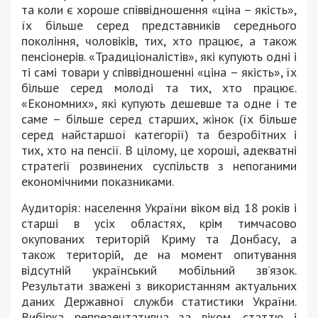
та коли є хороше співвідношення «ціна – якість»,
їх більше серед представників середнього
покоління, чоловіків, тих, хто працює, а також
пенсіонерів. «Традиціоналістів», які купують одні і
ті самі товари у співвідношенні «ціна – якість», їх
більше серед молоді та тих, хто працює.
«Економних», які купують дешевше та одне і те
саме – більше серед старших, жінок (їх більше
серед найстаршої категорії) та безробітних і
тих, хто на пенсії. В цілому, це хороші, адекватні
стратегії розвинених суспільств з непоганими
економічними показниками.
Аудиторія: населення України віком від 18 років і
старші в усіх областях, крім тимчасово
окупованих територій Криму та Донбасу, а
також територій, де на момент опитування
відсутній український мобільний зв’язок.
Результати зважені з використанням актуальних
даних Державної служби статистики України.
Вибірка репрезентативна за віком, статтю і