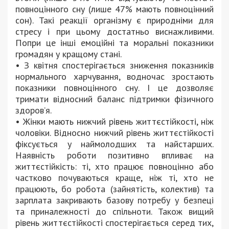
повноцінного сну (лише 47% мають повноцінний
сон). Такі реакції організму є природніми для
стресу і при цьому достатньо виснажливими.
Попри це інші емоційні та моральні показники
громадян у кращому стані.
• З квітня спостерігається зниження показників
нормального харчування, водночас зростають
показники повноцінного сну. І це дозволяє
тримати відносний баланс підтримки фізичного
здоров’я.
• Жінки мають нижчий рівень життєстійкості, ніж
чоловіки. Відносно нижчий рівень життєстійкості
фіксується у наймолодших та найстарших.
Наявність роботи позитивно впливає на
життєстійкість: ті, хто працює повноцінно або
частково почуваються краще, ніж ті, хто не
працюють, бо робота (зайнятість, колектив) та
зарплата закривають базову потребу у безпеці
та приналежності до спільноти. Також вищий
рівень життєстійкості спостерігається серед тих,