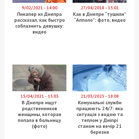
покинутий гранітний кар’єр, який за десятиліття
перетворився в мальовничий куточок природи.
Тому для короткої подорожі вихідного дня
зовсім не обов’язково обирати якісь складні
маршрути. Прекрасне знаходиться від нас на
відстані витягнутої руки, варто лише помітити
його. Невдовзі мандрівники планують повторити
маршрут подорожі.
Хоча, відвідуючи різні місця на відкритій
місцевості дотримуйтесь заходів безпеки і
слідкуйте за повітряними тривогами. Ворог може
завдати ракетного удару куди завгодно.