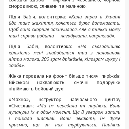
смородиною, сливами та малиною.
Лідія Бабіч, волонтерка:
«Коли зараз в Україні
йде таке жахіття, хочеться дуже допомагати.
Щоб воно скоріше закінчилося. Але я тільки можу
такі справи робити — нагодувати, наприклад».
Лідія Бабіч, волонтерка:
«На сьогоднішню
кількість мені знадобилося три з половиною
літри молока, 200 грам дріжджів, кілограм цукру і
здоба».
Жінка передала на фронт більше тисячі пиріжків.
Військові нахвалюють: смачні подарунки
підіймають бойовий дух!
«Махно», інструктор навчального центру
«Січеслав»:
«Ми їм передали ті пиріжки. Вони
лупанули їх в один момент. Ще й узваром запили
і поїхали щасливі. Вони чекають, їм дуже
приємно, що за них турбуються. Пиріжки