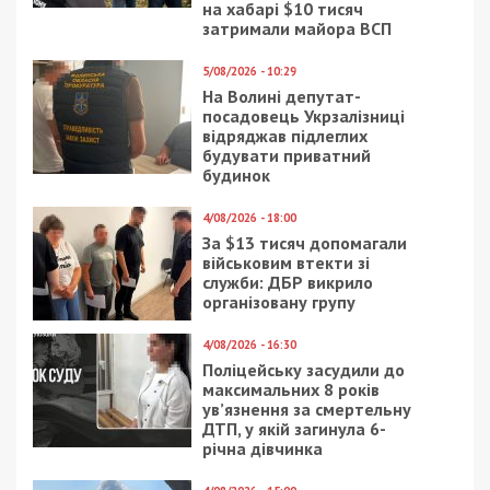
Facebook
Telegram
Twitter
WhatsApp
Viber
Email
Поділити
Категории:
Суспільство
| Метки:
відпочинок
,
подорожі
Рекламні блоки дають нам змогу
залишатися незалежними ЗМІ, а вам -
отримувати найсвіжіші новини під ними.