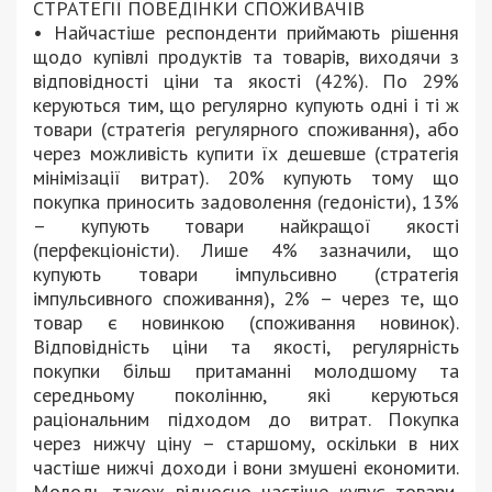
СТРАТЕГІЇ ПОВЕДІНКИ СПОЖИВАЧІВ
• Найчастіше респонденти приймають рішення
щодо купівлі продуктів та товарів, виходячи з
відповідності ціни та якості (42%). По 29%
керуються тим, що регулярно купують одні і ті ж
товари (стратегія регулярного споживання), або
через можливість купити їх дешевше (стратегія
мінімізації витрат). 20% купують тому що
покупка приносить задоволення (гедоністи), 13%
– купують товари найкращої якості
(перфекціоністи). Лише 4% зазначили, що
купують товари імпульсивно (стратегія
імпульсивного споживання), 2% – через те, що
товар є новинкою (споживання новинок).
Відповідність ціни та якості, регулярність
покупки більш притаманні молодшому та
середньому поколінню, які керуються
раціональним підходом до витрат. Покупка
через нижчу ціну – старшому, оскільки в них
частіше нижчі доходи і вони змушені економити.
Молодь також відносно частіше купує товари,