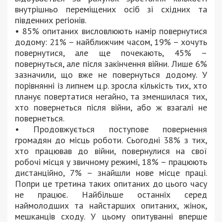
внутрішньо переміщених осіб зі східних та
південних регіонів.
• 85% опитаних висловлюють намір повернутися
додому: 21% – найближчим часом, 19% – хочуть
повернутися, але ще почекають, 45% –
повернуться, але після закінчення війни. Лише 6%
зазначили, що вже не повернуться додому. У
порівнянні із липнем ц.р. зросла кількість тих, хто
планує повертатися негайно, та зменшилася тих,
хто повернеться після війни, або ж взагалі не
повернеться.
• Продовжується поступове повернення
громадян до місць роботи. Сьогодні 38% з тих,
хто працював до війни, повернулися на свої
робочі місця у звичному режимі, 18% – працюють
дистанційно, 7% – знайшли нове місце праці.
Попри це третина таких опитаних до цього часу
не працює. Найбільше останніх серед
наймолодших та найстарших опитаних, жінок,
мешканців сходу. У цьому опитуванні вперше