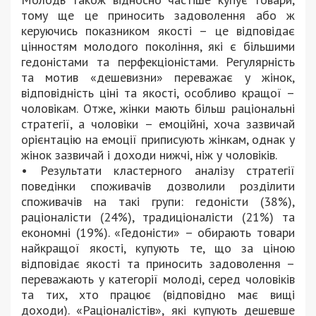
тому ще це приносить задоволення або ж
керуючись показником якості – це відповідає
цінностям молодого покоління, які є більшими
гедоністами та перфекціоністами. Регулярність
та мотив «дешевизни» переважає у жінок,
відповідність ціні та якості, особливо кращої –
чоловікам. Отже, жінки мають більш раціональні
стратегії, а чоловіки – емоційні, хоча зазвичай
орієнтацію на емоції приписують жінкам, однак у
жінок зазвичай і доходи нижчі, ніж у чоловіків.
• Результати кластерного аналізу стратегії
поведінки споживачів дозволили розділити
споживачів на такі групи: гедоністи (38%),
раціоналісти (24%), традиціоналісти (21%) та
економні (19%). «Гедоністи» – обирають товари
найкращої якості, купують те, що за ціною
відповідає якості та приносить задоволення –
переважають у категорії молоді, серед чоловіків
та тих, хто працює (відповідно має вищі
доходи). «Раціоналістів», які купують дешевше