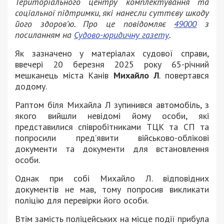
Територіального центру комплектування та
соціальної підтримки, які нанесли суттєву шкоду
його здоров’ю. Про це повідомляє
49000
з
посиланням на
Судово-юридичну газету
.
Як зазначено у матеріалах судової справи,
ввечері 20 березня 2025 року 65-річний
мешканець міста Канів
Михайло Л
. повертався
додому.
Раптом біля Михайла Л зупинився автомобіль, з
якого вийшли невідомі йому особи, які
представилися співробітниками ТЦК та СП та
попросили пред’явити військово-облікові
документи та документи для встановлення
особи.
Однак при собі Михайло Л. відповідних
документів не мав, тому попросив викликати
поліцію для перевірки його особи.
Втім замість поліцейських на місце події прибула