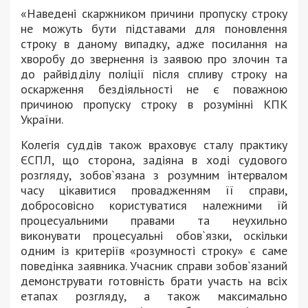
«Наведені скаржником причини пропуску строку
не можуть бути підставами для поновлення
строку в даному випадку, адже посилання на
хворобу до звернення із заявою про злочин та
до райвідділу поліції після спливу строку на
оскарження бездіяльності не є поважною
причиною пропуску строку в розумінні КПК
України.
Колегія суддів також враховує сталу практику
ЄСПЛ, що сторона, задіяна в ході судового
розгляду, зобов`язана з розумним інтервалом
часу цікавитися провадженням її справи,
добросовісно користуватися належними їй
процесуальними правами та неухильно
виконувати процесуальні обов`язки, оскільки
одним із критеріїв «розумності строку» є саме
поведінка заявника. Учасник справи зобов`язаний
демонструвати готовність брати участь на всіх
етапах розгляду, а також максимально