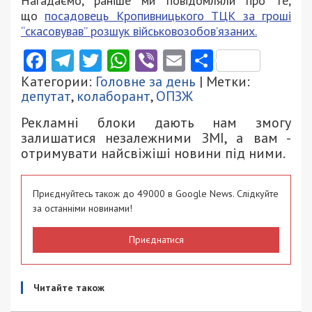
Нагадаємо, раніше ми повідомляли про те,
що
посадовець Кропивницького ТЦК за гроші
“скасовував” розшук військовозобов’язаних.
Facebook
Telegram
Twitter
WhatsApp
Viber
Email
Поділити
Категории:
Головне за день
| Метки:
депутат
,
колаборант
,
ОПЗЖ
Рекламні блоки дають нам змогу
залишатися незалежними ЗМІ, а вам -
отримувати найсвіжіші новини під ними.
Приєднуйтесь також до 49000 в Google News. Слідкуйте
за останніми новинами!
Приєднатися
Читайте також