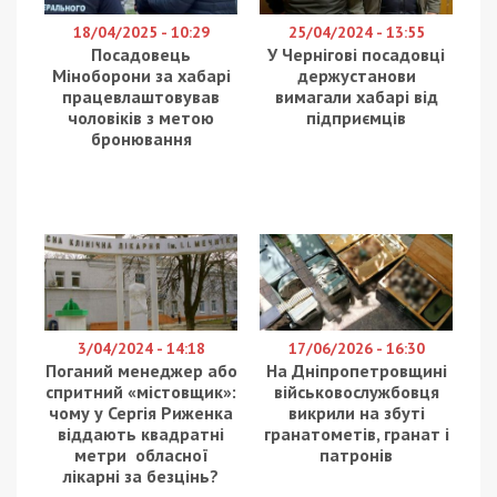
18/04/2025 - 10:29
25/04/2024 - 13:55
Посадовець
У Чернігові посадовці
Міноборони за хабарі
держустанови
працевлаштовував
вимагали хабарі від
чоловіків з метою
підприємців
бронювання
3/04/2024 - 14:18
17/06/2026 - 16:30
Поганий менеджер або
На Дніпропетровщині
спритний «містовщик»:
військовослужбовця
чому у Сергія Риженка
викрили на збуті
віддають квадратні
гранатометів, гранат і
метри обласної
патронів
лікарні за безцінь?