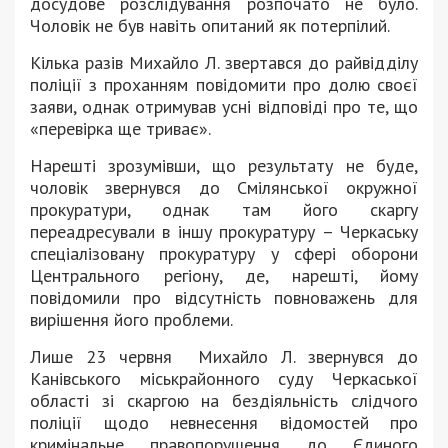
досудове розслідування розпочато не було.
Чоловік не був навіть опитаний як потерпілий.
Кілька разів Михайло Л. звертався до райвідділу
поліції з проханням повідомити про долю своєї
заяви, однак отримував усні відповіді про те, що
«перевірка ще триває».
Нарешті зрозумівши, що результату не буде,
чоловік звернувся до Смілянської окружної
прокуратури, однак там його скаргу
переадресували в іншу прокуратуру – Черкаську
спеціалізовану прокуратуру у сфері оборони
Центрального регіону, де, нарешті, йому
повідомили про відсутність повноважень для
вирішення його проблеми.
Лише 23 червня Михайло Л. звернувся до
Канівського міськрайонного суду Черкаської
області зі скаргою на бездіяльність слідчого
поліції щодо невнесення відомостей про
кримінальне правопорушення до Єдиного