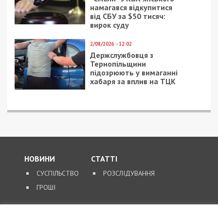
намагався відкупитися
від СБУ за $50 тисяч:
вирок суду
2/08/2026 - 12:02
Держслужбовця з
Тернопільщини
підозрюють у вимаганні
хабаря за вплив на ТЦК
НОВИНИ
СТАТТІ
СУСПІЛЬСТВО
РОЗСЛІДУВАННЯ
ГРОШІ
ЗВОРОТНІЙ ЗВ’ЯЗОК