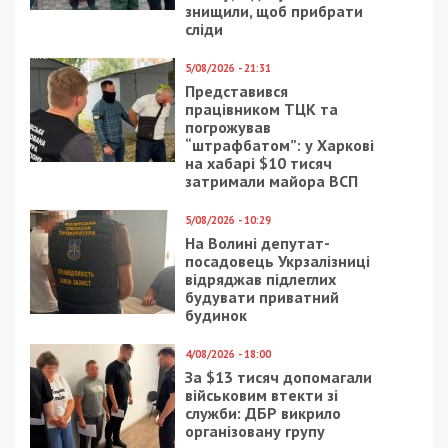
знищили, щоб прибрати
сліди
5/08/2026 - 21:31
Представився
працівником ТЦК та
погрожував
“штрафбатом”: у Харкові
на хабарі $10 тисяч
затримали майора ВСП
5/08/2026 - 10:29
На Волині депутат-
посадовець Укрзалізниці
відряджав підлеглих
будувати приватний
будинок
4/08/2026 - 18:00
За $13 тисяч допомагали
військовим втекти зі
служби: ДБР викрило
організовану групу