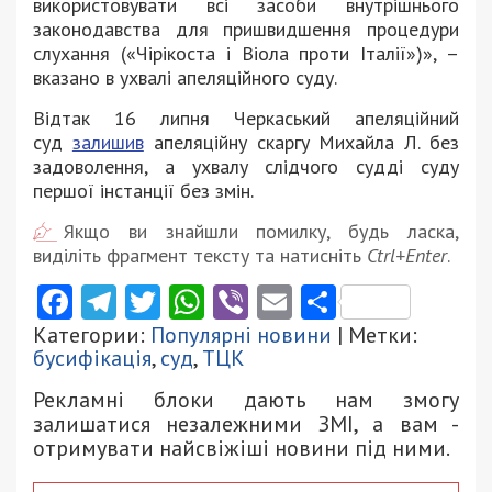
використовувати всі засоби внутрішнього
законодавства для пришвидшення процедури
слухання («Чірікоста і Віола проти Італії»)», –
вказано в ухвалі апеляційного суду.
Відтак 16 липня Черкаський апеляційний
суд
залишив
апеляційну скаргу Михайла Л. без
задоволення, а ухвалу слідчого судді суду
першої інстанції без змін.
Якщо ви знайшли помилку, будь ласка,
виділіть фрагмент тексту та натисніть
Ctrl+Enter
.
Facebook
Telegram
Twitter
WhatsApp
Viber
Email
Поділити
Категории:
Популярні новини
| Метки:
бусифікація
,
суд
,
ТЦК
Рекламні блоки дають нам змогу
залишатися незалежними ЗМІ, а вам -
отримувати найсвіжіші новини під ними.