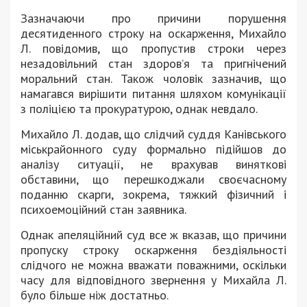
Зазначаючи про причини порушення
десятиденного строку на оскарження, Михайло
Л. повідомив, що пропустив строки через
незадовільний стан здоров’я та пригнічений
моральний стан. Також чоловік зазначив, що
намагався вирішити питання шляхом комунікації
з поліцією та прокуратурою, однак невдало.
Михайло Л. додав, що слідчий суддя Канівського
міськрайонного суду формально підійшов до
аналізу ситуації, не врахував виняткові
обставини, що перешкоджали своєчасному
поданню скарги, зокрема, тяжкий фізичний і
психоемоційний стан заявника.
Однак апеляційний суд все ж вказав, що причини
пропуску строку оскарження бездіяльності
слідчого не можна вважати поважними, оскільки
часу для відповідного звернення у Михайла Л.
було більше ніж достатньо.