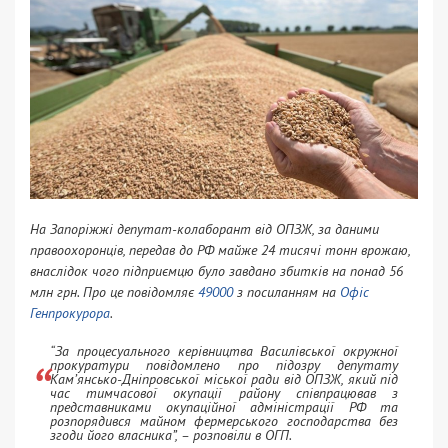
На Запоріжжі депутат-колаборант від ОПЗЖ, за даними
правоохоронців, передав до РФ майже 24 тисячі тонн врожаю,
внаслідок чого підприємцю було завдано збитків на понад 56
млн грн. Про це повідомляє
49000
з посиланням на
Офіс
Генпрокурора
.
“За процесуального керівництва Василівської окружної
прокуратури повідомлено про підозру депутату
Кам’янсько-Дніпровської міської ради від ОПЗЖ, який під
час тимчасової окупації району співпрацював з
представниками окупаційної адміністрації РФ та
розпорядився майном фермерського господарства без
згоди його власника”, – розповіли в ОГП.