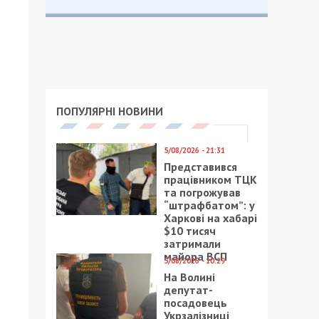
ПОПУЛЯРНІ НОВИНИ
5/08/2026 - 21:31
Представився
працівником ТЦК
та погрожував
“штрафбатом”: у
Харкові на хабарі
$10 тисяч
затримали
майора ВСП
5/08/2026 - 10:29
На Волині
депутат-
посадовець
Укрзалізниці