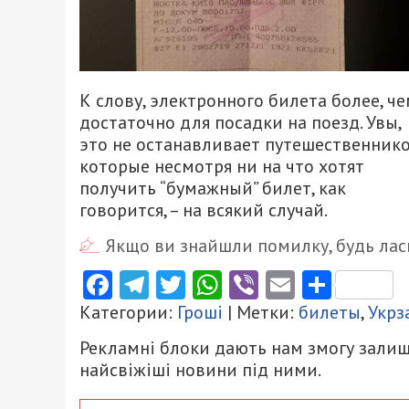
К слову, электронного билета более, ч
достаточно для посадки на поезд. Увы,
это не останавливает путешественнико
которые несмотря ни на что хотят
получить “бумажный” билет, как
говорится, – на всякий случай.
Якщо ви знайшли помилку, будь ласк
Facebook
Telegram
Twitter
WhatsApp
Viber
Email
Поділ
Категории:
Гроші
| Метки:
билеты
,
Укрз
Рекламні блоки дають нам змогу залиш
найсвіжіші новини під ними.