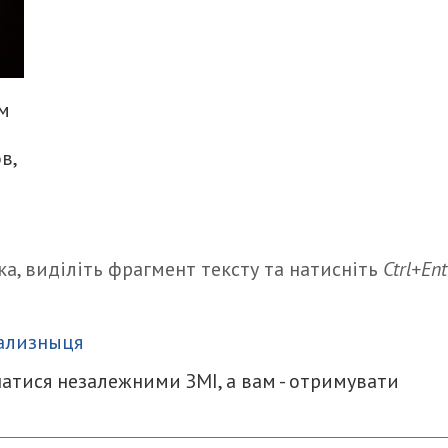
ем
в,
а, виділіть фрагмент тексту та натисніть
Ctrl+Ent
итися
ализныця
атися незалежними ЗМІ, а вам - отримувати