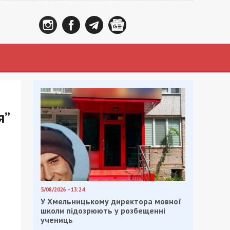
я”
5/08/2026 - 13:24
У Хмельницькому директора мовної
школи підозрюють у розбещенні
учениць