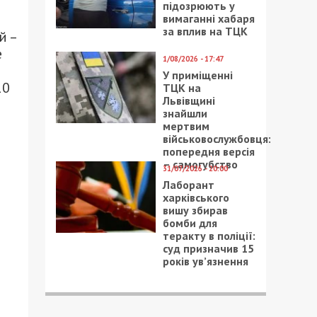
підозрюють у
вимаганні хабаря
за вплив на ТЦК
й –
е
1/08/2026 - 17:47
У приміщенні
10
ТЦК на
Львівщині
знайшли
мертвим
військовослужбовця:
попередня версія
– самогубство
31/07/2026 - 20:00
Лаборант
харківського
вишу збирав
бомби для
теракту в поліції:
суд призначив 15
років ув’язнення