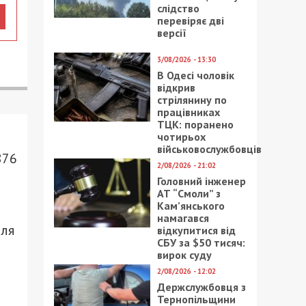
слідство
перевіряє дві
версії
3/08/2026 - 13:30
В Одесі чоловік
відкрив
стрілянину по
працівниках
ТЦК: поранено
чотирьох
військовослужбовців
876
2/08/2026 - 21:02
Головний інженер
АТ “Смоли” з
Кам’янського
намагався
ля
відкупитися від
СБУ за $50 тисяч:
вирок суду
2/08/2026 - 12:02
Держслужбовця з
Тернопільщини