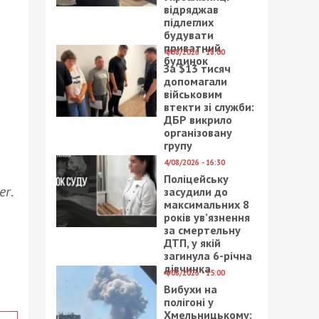
відряджав
підлеглих
будувати
приватний
4/08/2026 - 18:00
будинок
За $13 тисяч
допомагали
військовим
втекти зі служби:
ДБР викрило
організовану
групу
4/08/2026 - 16:30
Поліцейську
er
.
засудили до
максимальних 8
років ув’язнення
за смертельну
ДТП, у якій
загинула 6-річна
дівчинка
4/08/2026 - 15:00
Вибухи на
полігоні у
Хмельницькому: