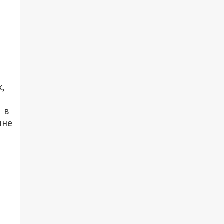
,
 в
ине