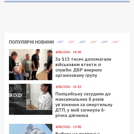
ПОПУЛЯРНІ НОВИНИ
4/08/2026 - 18:00
За $13 тисяч допомагали
військовим втекти зі
служби: ДБР викрило
організовану групу
4/08/2026 - 16:30
Поліцейську засудили до
максимальних 8 років
ув’язнення за смертельну
ДТП, у якій загинула 6-
річна дівчинка
4/08/2026 - 15:00
Вибухи на полігоні у