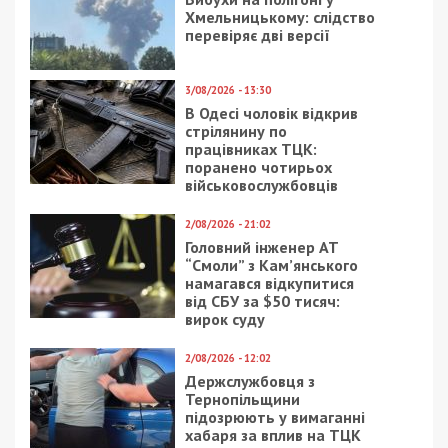
Хмельницькому: слідство
перевіряє дві версії
3/08/2026 - 13:30
В Одесі чоловік відкрив
стрілянину по
працівниках ТЦК:
поранено чотирьох
військовослужбовців
2/08/2026 - 21:02
Головний інженер АТ
“Смоли” з Кам’янського
намагався відкупитися
від СБУ за $50 тисяч:
вирок суду
2/08/2026 - 12:02
Держслужбовця з
Тернопільщини
підозрюють у вимаганні
хабаря за вплив на ТЦК