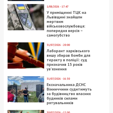
1/08/2026 - 17:47
У приміщенні ТЦК на
Львівщині знайшли
мертвим
військовослужбовця:
попередня версія –
самогубство
31/07/2026 - 20:00
Лаборант харківського
вишу збирав бомби для
теракту в поліції: суд
призначив 15 років
ув’язнення
31/07/2026 - 16:30
Ексначальника ДСНС
Вінниччини судитимуть
за будівництво власних
будинків силами
рятувальників
30/07/2026 - 12:00