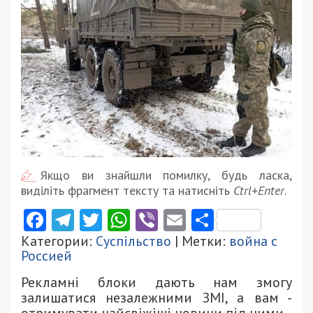
Якщо ви знайшли помилку, будь ласка,
виділіть фрагмент тексту та натисніть
Ctrl+Enter
.
Facebook
Telegram
Twitter
WhatsApp
Viber
Email
Поділити
Категории:
Суспільство
| Метки:
война с
Россией
Рекламні блоки дають нам змогу
залишатися незалежними ЗМІ, а вам -