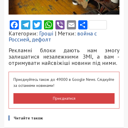
Facebook
Telegram
Twitter
WhatsApp
Viber
Email
Поділити
Категории:
Гроші
| Метки:
война с
Россией
,
дефолт
Рекламні блоки дають нам змогу
залишатися незалежними ЗМІ, а вам -
отримувати найсвіжіші новини під ними.
Приєднуйтесь також до 49000 в Google News. Слідкуйте
за останніми новинами!
Приєднатися
Читайте також