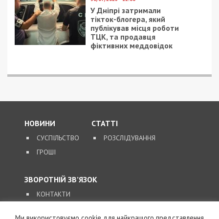
У Дніпрі затримали
тікток-блогера, який
публікував місця роботи
ТЦК, та продавця
фіктивних меддовідок
НОВИНИ
СТАТТІ
СУСПІЛЬСТВО
РОЗСЛІДУВАННЯ
ГРОШІ
ЗВОРОТНІЙ ЗВ’ЯЗОК
КОНТАКТИ
Ми використовуємо cookie для найкращого представлення