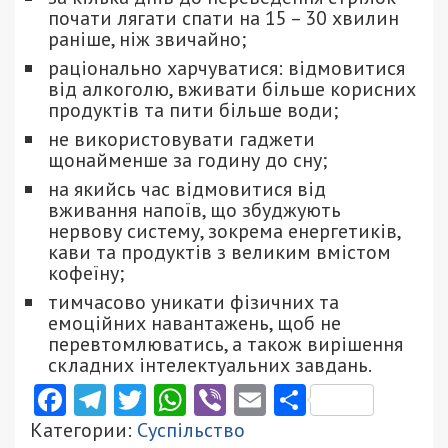
почати лягати спати на 15 – 30 хвилин
раніше, ніж звичайно;
раціонально харчуватися: відмовитися
від алкоголю, вживати більше корисних
продуктів та пити більше води;
не використовувати гаджети
щонайменше за годину до сну;
на якийсь час відмовитися від
вживання напоїв, що збуджують
нервову систему, зокрема енергетиків,
кави та продуктів з великим вмістом
кофеїну;
тимчасово уникати фізичних та
емоційних навантажень, щоб не
перевтомлюватись, а також вирішення
складних інтелектуальних завдань.
Facebook
Telegram
Twitter
WhatsApp
Viber
Email
Поділити
Категории:
Суспільство