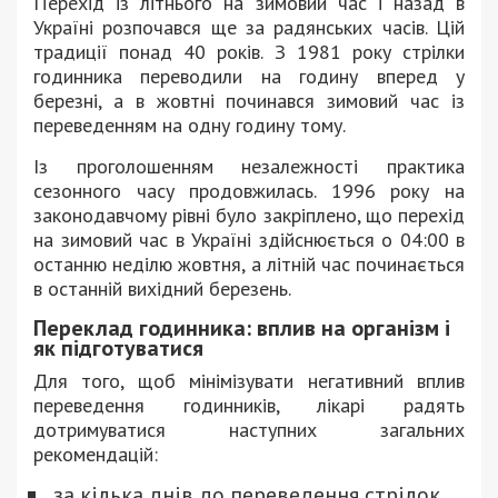
Перехід із літнього на зимовий час і назад в
Україні розпочався ще за радянських часів. Цій
традиції понад 40 років. З 1981 року стрілки
годинника переводили на годину вперед у
березні, а в жовтні починався зимовий час із
переведенням на одну годину тому.
Із проголошенням незалежності практика
сезонного часу продовжилась. 1996 року на
законодавчому рівні було закріплено, що перехід
на зимовий час в Україні здійснюється о 04:00 в
останню неділю жовтня, а літній час починається
в останній вихідний березень.
Переклад годинника: вплив на організм і
як підготуватися
Для того, щоб мінімізувати негативний вплив
переведення годинників, лікарі радять
дотримуватися наступних загальних
рекомендацій:
за кілька днів до переведення стрілок