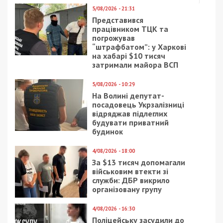
5/08/2026 - 21:31
Представився
працівником ТЦК та
погрожував
“штрафбатом”: у Харкові
на хабарі $10 тисяч
затримали майора ВСП
5/08/2026 - 10:29
На Волині депутат-
посадовець Укрзалізниці
відряджав підлеглих
будувати приватний
будинок
4/08/2026 - 18:00
За $13 тисяч допомагали
військовим втекти зі
служби: ДБР викрило
організовану групу
4/08/2026 - 16:30
Поліцейську засудили до