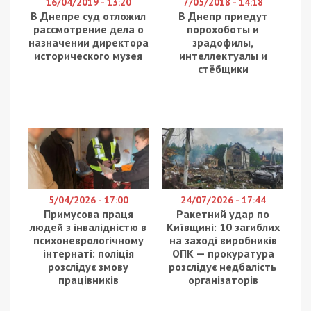
16/04/2019 - 13:20
7/05/2018 - 14:18
В Днепре суд отложил
В Днепр приедут
рассмотрение дела о
порохоботы и
назначении директора
зрадофилы,
исторического музея
интеллектуалы и
стёбщики
5/04/2026 - 17:00
24/07/2026 - 17:44
Примусова праця
Ракетний удар по
людей з інвалідністю в
Київщині: 10 загиблих
психоневрологічному
на заході виробників
інтернаті: поліція
ОПК — прокуратура
розслідує змову
розслідує недбалість
працівників
організаторів