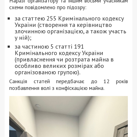
Наразі організатору та іншим восьми учасникам
схеми повідомлено про підозру:
за статтею 255 Кримінального кодексу
України (створення та керівництво
злочинною організацією, а також участь
у ній);
за частиною 5 статті 191
Кримінального кодексу України
(привласнення чи розтрата майна в
особливо великих розмірах або
організованою групою).
Санкція статей передбачає до 12 років
позбавлення волі з конфіскацією майна.