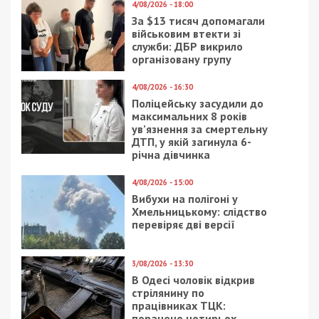
4/08/2026 - 18:00
За $13 тисяч допомагали
військовим втекти зі
служби: ДБР викрило
організовану групу
4/08/2026 - 16:30
Поліцейську засудили до
максимальних 8 років
ув’язнення за смертельну
ДТП, у якій загинула 6-
річна дівчинка
4/08/2026 - 15:00
Вибухи на полігоні у
Хмельницькому: слідство
перевіряє дві версії
3/08/2026 - 13:30
В Одесі чоловік відкрив
стрілянину по
працівниках ТЦК:
поранено чотирьох