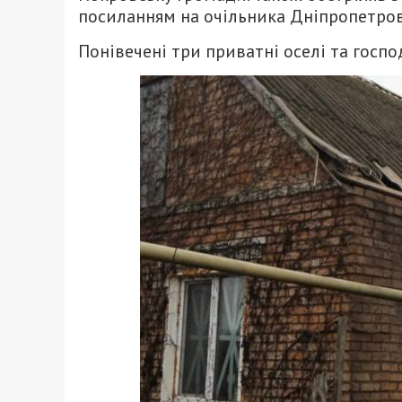
посиланням на очільника Дніпропетровс
Понівечені три приватні оселі та госпо