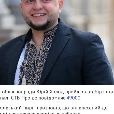
ї обласної ради Юрій Холод пройшов відбір і ста
налі СТБ. Про це повідомляє
49000
.
рівський пиріг і розповів, що він внесений до
він подарував яворівські забавки.