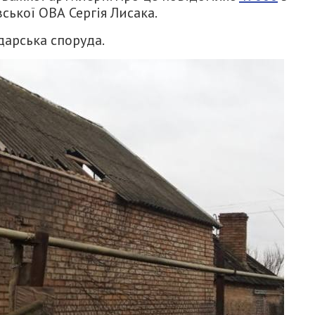
ької ОВА Сергія Лисака.
дарська споруда.