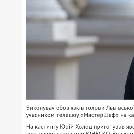
Виконувач обов’язків голови Львівсько
учасником телешоу «МастерШеф» на ка
На кастингу Юрій Холод приготував яво
культурної спадщини ЮНЕСКО. Ведучим 