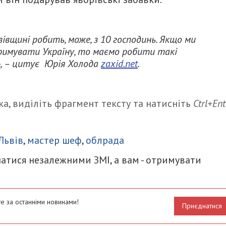
вівщині робить, може, з 10 господинь. Якщо ми
тримувати Україну, то маємо робити такі
», – цитує Юрія Холода
zaxid.net
.
а, виділіть фрагмент тексту та натисніть
Ctrl+Ent
итися
Львів
,
мастер шеф
,
облрада
атися незалежними ЗМІ, а вам - отримувати
е за останніми новинами!
Приєднатися