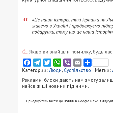
«Це наша історія, такі іграшки на Ль
живемо в Україні і продовжуємо під
подарунки, тому що це наша історія
Якщо ви знайшли помилку, будь ласк
Facebook
Telegram
Twitter
WhatsApp
Viber
Email
Поділ
Категории:
Люди
,
Суспільство
| Метки:
Рекламні блоки дають нам змогу залиш
найсвіжіші новини під ними.
Приєднуйтесь також до 49000 в Google News. Слідкуйт