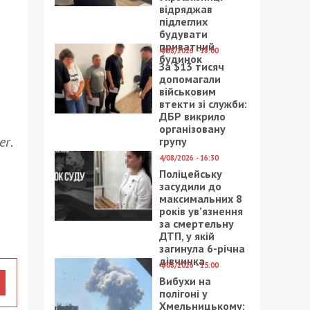
відряджав
підлеглих
будувати
приватний
4/08/2026 - 18:00
будинок
За $13 тисяч
допомагали
військовим
втекти зі служби:
ДБР викрило
організовану
er
.
групу
4/08/2026 - 16:30
Поліцейську
засудили до
максимальних 8
років ув’язнення
за смертельну
ДТП, у якій
загинула 6-річна
дівчинка
4/08/2026 - 15:00
Вибухи на
полігоні у
Хмельницькому: