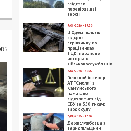
слідство
перевіряє дві
версії
3/08/2026 - 13:30
В Одесі чоловік
відкрив
стрілянину по
працівниках
085
ТЦК: поранено
чотирьох
військовослужбовців
2/08/2026 - 21:02
Головний інженер
АТ “Смоли” з
Кам’янського
намагався
відкупитися від
СБУ за $50 тисяч:
вирок суду
2/08/2026 - 12:02
Держслужбовця з
Тернопільщини