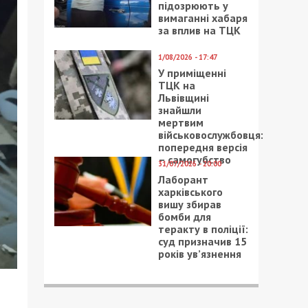
підозрюють у
вимаганні хабаря
за вплив на ТЦК
1/08/2026 - 17:47
У приміщенні
ТЦК на
Львівщині
знайшли
мертвим
військовослужбовця:
попередня версія
– самогубство
31/07/2026 - 20:00
Лаборант
харківського
вишу збирав
бомби для
теракту в поліції:
суд призначив 15
років ув’язнення