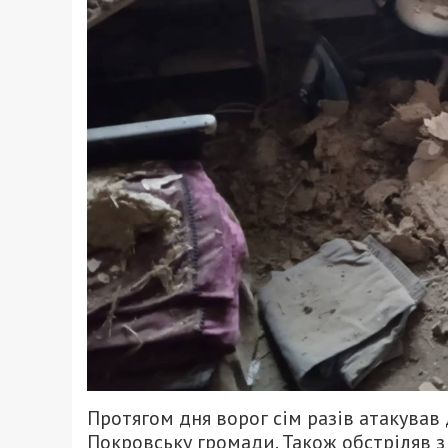
Протягом дня ворог сім разів атакував
Покровську громади. Також обстріляв з