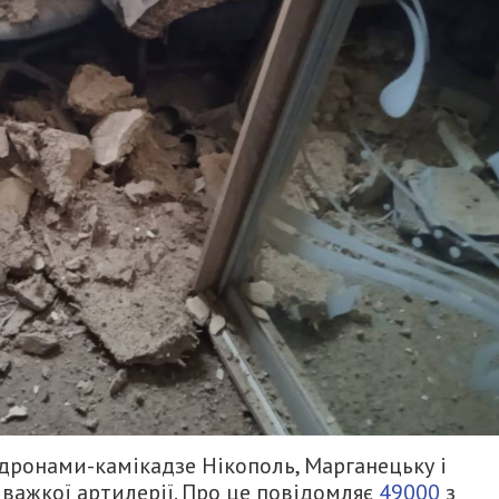
 дронами-камікадзе Нікополь, Марганецьку і
 важкої артилерії. Про це повідомляє
49000
з