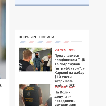
ПОПУЛЯРНІ НОВИНИ
5/08/2026 - 21:31
Представився
працівником ТЦК
та погрожував
“штрафбатом”: у
Харкові на хабарі
$10 тисяч
затримали
в
майора ВСП
5/08/2026 - 10:29
На Волині
депутат-
посадовець
Укрзалізниці