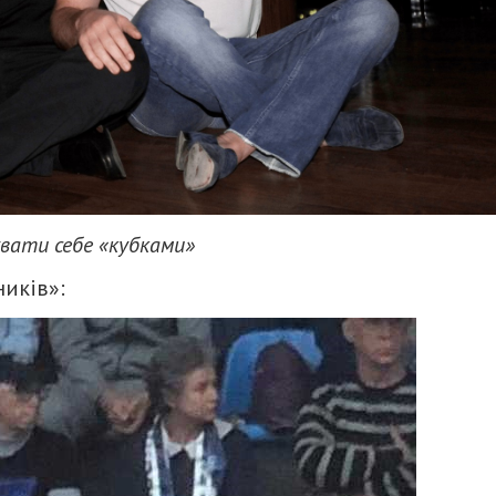
вати себе «кубками»
ників»: