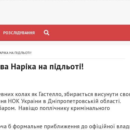
РОЗСЛІДУВАННЯ
АРІКА НА ПІДЛЬОТІ!
ва Наріка на підльоті!
евних колах як Гастелло, збирається висунути св
ння НОК України в Дніпропетровській області.
баром. Навіщо поплічнику кримінального
 хоча б формальне приближення до офіційної влад