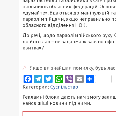
Зараз Гастелло та бойовики з ОЗУ пров
очільників обласних федерацій. Основна
«думайте». Вдаються до маніпуляцій та
параолімпійцями, якщо неправильно пр
обласного відділення НОК.
До речі, щодо параолімпійського руху.
до його лав – не задарма ж заочно офо
квитка»?
Якщо ви знайшли помилку, будь ласк
Facebook
Telegram
Twitter
WhatsApp
Viber
Email
Поділ
Категории:
Суспільство
Рекламні блоки дають нам змогу залиш
найсвіжіші новини під ними.