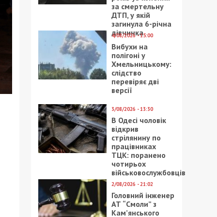
за смертельну
ДТП, у якій
загинула 6-річна
дівчинка
4/08/2026 - 15:00
Вибухи на
полігоні у
Хмельницькому:
слідство
перевіряє дві
версії
3/08/2026 - 13:30
В Одесі чоловік
відкрив
стрілянину по
працівниках
ТЦК: поранено
чотирьох
військовослужбовців
2/08/2026 - 21:02
Головний інженер
АТ “Смоли” з
Кам’янського