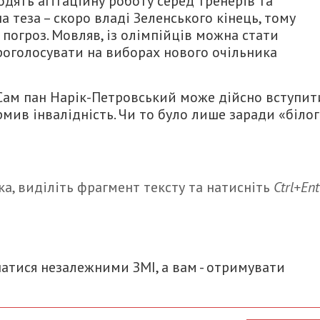
одять агітаційну роботу серед тренерів та
 теза – скоро владі Зеленського кінець, тому
 погроз. Мовляв, із олімпійців можна стати
оголосувати на виборах нового очільника
 Сам пан Нарік-Петровський може дійсно вступит
рмив інвалідність. Чи то було лише заради «біло
а, виділіть фрагмент тексту та натисніть
Ctrl+Ent
итися
атися незалежними ЗМІ, а вам - отримувати