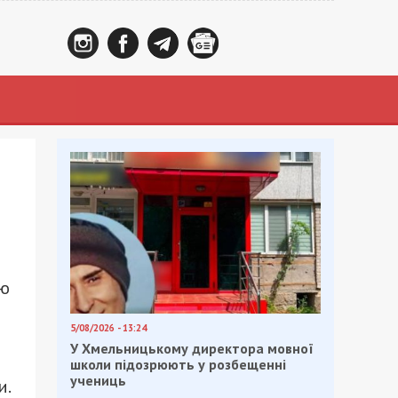
ою
5/08/2026 - 13:24
У Хмельницькому директора мовної
школи підозрюють у розбещенні
учениць
и.