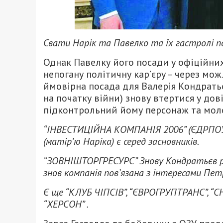
Свати Нарік та Павелко та їх гастролі п
Однак Павелку його посади у офіційни
непогану політичну кар’єру – через мо
ймовірна посада для Валерія Кондратьє
на початку війни) знову втертися у дов
підконтрольний йому персонаж та мол
“ІНВЕСТИЦІЙНА КОМПАНІЯ 2006” (ЄДРПОУ
(матір’ю Наріка) є серед засновників.
“ЗОВНІШТОРГРЕСУРС” Знову Кондратьєв раз
знов компанія пов’язана з інтересами Пе
Є ще “КЛУБ ЧІПСІВ”, “ЄВРОГРУПТРАНС”,
“ХЕРСОН” .