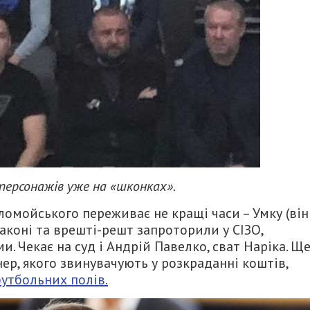
 персонажів уже на «шконках».
ломойського переживає не кращі часи – Умку (він
аконі та врешті-решт запроторили у СІЗО,
. Чекає на суд і Андрій Павелко, сват Наріка. Щ
р, якого звинувачують у розкраданні коштів,
утбольних полів.