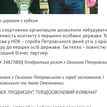
о церквам з кубком
х спортивних організаціях дозволили побудуват
жливість контакту з першими особами держави. Т
ва у НОК – спроба Петровського (який утік з кра
іру до перших осіб держави. Гастелло – повністю
одший бізнес партнер.
 34823800) Кондратьєв разом з Оксаною Петровсь
ом з Оксаною Петровською є серед засновників. І
тровського та Івана Омельченко.
 “СНЕК ПРОДАКШН”, “ПЛОДООВОЧЕВИЙ КОМБІНАТ