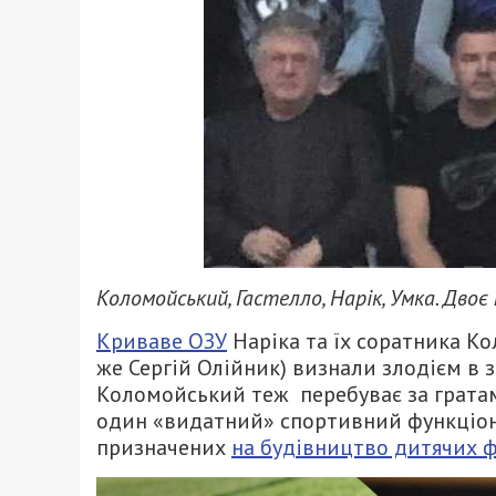
Коломойський, Гастелло, Нарік, Умка. Двоє
Криваве ОЗУ
Наріка та їх соратника Ко
же Сергій Олійник) визнали злодієм в з
Коломойський теж перебуває за гратами
один «видатний» спортивний функціоне
призначених
на будівництво дитячих ф