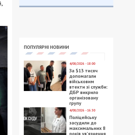
,
ПОПУЛЯРНІ НОВИНИ
4/08/2026 - 18:00
За $13 тисяч
допомагали
військовим
втекти зі служби:
ДБР викрило
організовану
групу
4/08/2026 - 16:30
Поліцейську
засудили до
максимальних 8
років ув’язнення