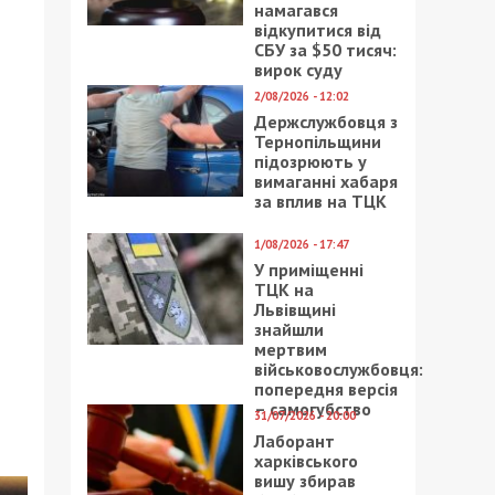
намагався
відкупитися від
СБУ за $50 тисяч:
вирок суду
2/08/2026 - 12:02
Держслужбовця з
Тернопільщини
підозрюють у
вимаганні хабаря
за вплив на ТЦК
1/08/2026 - 17:47
У приміщенні
ТЦК на
Львівщині
знайшли
мертвим
військовослужбовця:
попередня версія
е
– самогубство
31/07/2026 - 20:00
Лаборант
харківського
вишу збирав