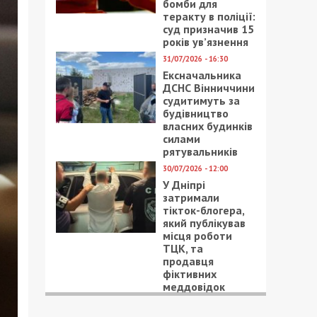
бомби для
теракту в поліції:
суд призначив 15
років ув’язнення
31/07/2026 - 16:30
Ексначальника
ДСНС Вінниччини
судитимуть за
будівництво
власних будинків
силами
рятувальників
30/07/2026 - 12:00
У Дніпрі
затримали
тікток-блогера,
який публікував
місця роботи
ТЦК, та
продавця
фіктивних
меддовідок