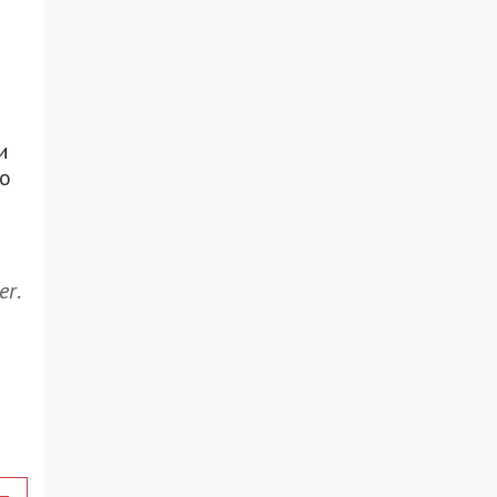
и
го
er
.