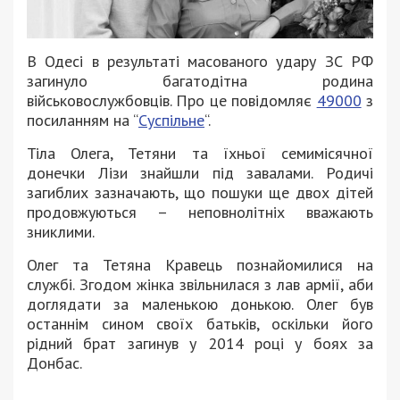
В Одесі в результаті масованого удару ЗС РФ
загинуло багатодітна родина
військовослужбовців. Про це повідомляє
49000
з
посиланням на “
Суспільне
“.
Тіла Олега, Тетяни та їхньої семимісячної
донечки Лізи знайшли під завалами. Родичі
загиблих зазначають, що пошуки ще двох дітей
продовжуються – неповнолітніх вважають
зниклими.
Олег та Тетяна Кравець познайомилися на
службі. Згодом жінка звільнилася з лав армії, аби
доглядати за маленькою донькою. Олег був
останнім сином своїх батьків, оскільки його
рідний брат загинув у 2014 році у боях за
Донбас.