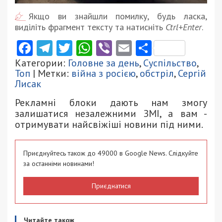
Якщо ви знайшли помилку, будь ласка,
виділіть фрагмент тексту та натисніть
Ctrl+Enter
.
Facebook
Telegram
Twitter
WhatsApp
Viber
Email
Поділити
Категории:
Головне за день
,
Суспільство
,
Топ
| Метки:
війна з росією
,
обстріл
,
Сергій
Лисак
Рекламні блоки дають нам змогу
залишатися незалежними ЗМІ, а вам -
отримувати найсвіжіші новини під ними.
Приєднуйтесь також до 49000 в Google News. Слідкуйте
за останніми новинами!
Приєднатися
Читайте також