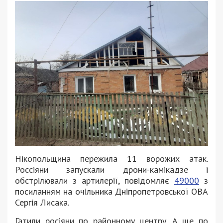
Нікопольщина пережила 11 ворожих атак.
Россіяни запускали дрони-камікадзе і
обстрілювали з артилерії, повідомляє
49000
з
посиланням на очільника Дніпропетровської ОВА
Сергія Лисака.
Гатили росіяни по районному центру. А ще по