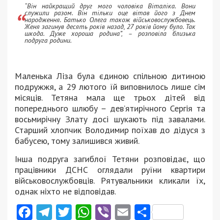
“Він найкращий друг мого чоловіка Віталіка. Вони
служили разом. Він тільки оце вітав його з Днем
народження. Батько Олега також військовослужбовець.
Женя загинув десять років назад, 27 років йому було. Так
шкода. Дуже хороша родина”, – розповіла близька
подруга родини.
Маленька Ліза була єдиною спільною дитиною
подружжя, а 29 лютого їй виповнилось лише сім
місяців. Тетяна мала ще трьох дітей від
попереднього шлюбу – дев’ятирічного Сергія та
восьмирічну Злату досі шукають під завалами.
Старший хлопчик Володимир поїхав до дідуся з
бабусею, тому залишився живий.
Інша подруга загиблої Тетяни розповідає, що
працівники ДСНС оглядали руїни квартири
військовослужбовців. Рятувальники кликали їх,
однак ніхто не відповідав.
Facebook
Telegram
Twitter
WhatsApp
Viber
Email
Поділити