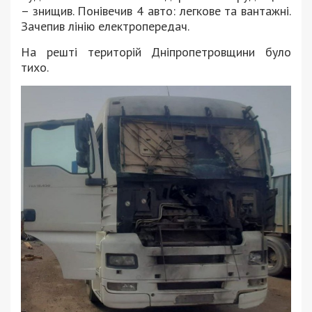
– знищив. Понівечив 4 авто: легкове та вантажні.
Зачепив лінію електропередач.
На решті територій Дніпропетровщини було
тихо.