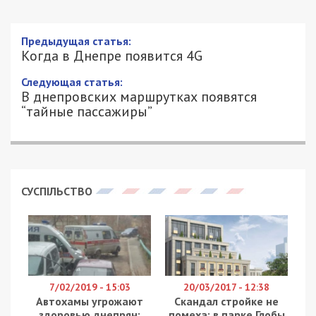
Когда в Днепре появится 4G
7/03/2018 - 11:17
АЛЕКСЕЙ ВАЛЕНКО - СПЕЦИАЛЬНО
3771
ДЛЯ 49000.COM.UA
2 марта НКРСИ провела тендер на обеспечение
областных центров и крупных городов(более 10
000 человек) сетью 4G. Об этом сообщает
ain.ua
.
Эта сеть относится к четвертому поколению
скоростного мобильного интернета и его
скорость передачи данных почти “догнала”
оптоволоконные сети. Официально сеть 4G
представили в 2010 году в Женеве, а в 2015
Президент Украины Петр Порошенко подписал
указ о распространении сети в Украине. 2 марта
решалось, кто же станет главным дилером
интернета нового поколения в областных