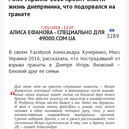
жизнь днепрянина, что подорвался на
гранате
7/03/2018 - 12:07
АЛИСА ЕФАНОВА - СПЕЦИАЛЬНО ДЛЯ
3289
49000.COM.UA
В своем Facebook Александра Кучеренко, Мисс
Украина-2016, рассказала, что пострадавший от
взрыва гранаты в Днепре Игорь Яновский –
близкий друг ее семьи.
Для меня это не просто страшная новость – Игоря
Яновского, который сейчас в реанимации после взрыва,
наша семья хорошо знает лично, он близкий друг моего
брата. Они вместе учились на юристов в университете
Я. Мудрого, Игорь часто бывал у нас дома, мы дружили.
И вот я читаю ленту фейсбука и узнаю, что этот
человек в одно мгновение потерял руку, глаз, у него
множественные повреждения внутрен
них органов.
Срочно набираю брата, и он в ужасе рассказывает, что
состояние Игоря критическое. А ему, как и брату, всего
28, – пишет Александра.