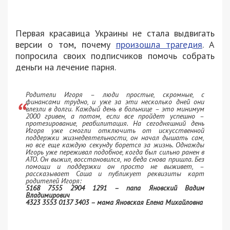
Первая красавица Украины не стала выдвигать
версии о том, почему
произошла трагедия
. А
попросила своих подписчиков помочь собрать
деньги на лечение парня.
Родители Игоря – люди простые, скромные, с
финансами трудно, и уже за эти несколько дней они
влезли в долги. Каждый день в больнице – это минимум
2000 гривен, а потом, если все пройдет успешно –
протезирование, реабилитация. На сегодняшний день
Игоря уже смогли отключить от искусственной
поддержки жизнедеятельности, он начал дышать сам,
но все еще каждую секунду борется за жизнь. Однажды
Игорь уже переживал подобное, когда был сильно ранен в
АТО. Он выжил, восстановился, но беда снова пришла. Без
помощи и поддержки он просто не выживет, –
рассказывает Саша и публикует реквизиты карт
родителей Игоря:
‪5168 7555 2904 1291 – папа Яновский Вадим
Владимирович‬
4323 3553 0137 3403 – мама Яновская Елена Михайловна