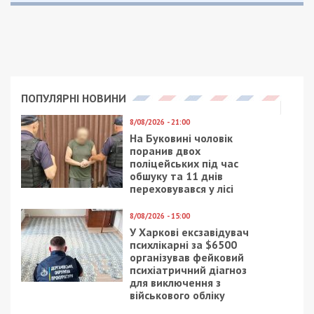
отримувати найсвіжіші новини під ними.
Приєднуйтесь також до 49000 в Google News. Слідкуйте
за останніми новинами!
Приєднатися
Читайте також
Предыдущая статья:
В Днепр приедет основатель британской
группы Urian Heep Кен Хенсли
Следующая статья:
С космодрома во французской Гвиане
взлетела ракета с двигателем из Днепра