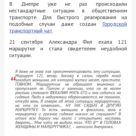
В Днепре уже не раз происходили
нестандартные ситуации в общественном
транспорте. Для быстрого реагирования на
подобные случаи даже создан
Городской
транспортный чат
.
21 сентября Александра Фил ехала 121
маршрутке и стала свидетелем неудобной
ситуации.
Я даже не знаю как прокомментировать эту ситуацию.
Маршрут 121, вечер. Захожу в салон, передо мной
заходит женщина, от которой жутко несёт, простите,
ГОВНОМ. Маршрутчик не обращает внимания и
пропускает ее. Потом я замечаю, что по ее ногам
реально стекают ФЕКАЛИИ МАТЬ ЕГО и она садится на
сидение. Люди в недоумении оборачиваются, не понимая,
откуда вонь. Я говорю об этой ситуации маршрутчику,
на что он отвечает… НУ ТАК СЯДЬТЕ В ДРУГУЮ
МАРШРУТКУ. То есть женщина в фекалиях, вонь в
маршрутке и грязное сидение никого не смущают? В
итоге всю дорогу мы ехали с открытыми настежь
дверями… Мне чуть не выдуло мозг. ЧТО Б** В ГОЛОВАХ
ЖЕНЩИНЫ И МАРШРУТЧИКА?, – написала днепрянка.