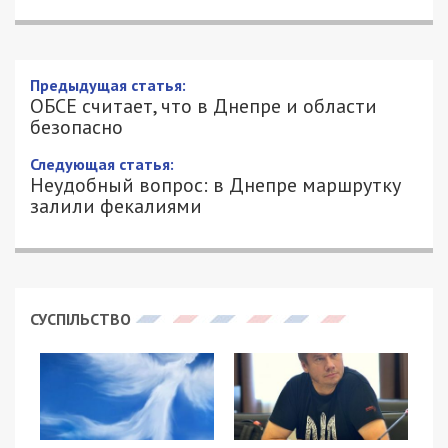
ОБСЕ считает, что в Днепре и области
безопасно
24/09/2018 - 16:20
ЮЛИЯ АРХИПОВА - СПЕЦИАЛЬНО ДЛЯ
2043
49000.COM.UA
В Днепре побывал первый заместитель главы
специальной мониторинговой миссии ОБСЕ в
Украине Александр Хуг.
Отвечая на вопросы, касающиеся
Днепропетровской области, Александр Хуг
оценил ситуацию в регионе как безопасную,
сообщает
«ДНЕПР.ГЛАВНОЕ».
Несмотря на то, что Днепропетровщина