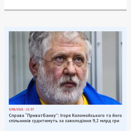
Facebook
Telegram
Twitter
WhatsApp
Viber
Email
Поділити
Категории:
Суспільство
| Метки:
Днепропетровская область
,
ОБСЕ
,
регион
Рекламні блоки дають нам змогу
залишатися незалежними ЗМІ, а вам -