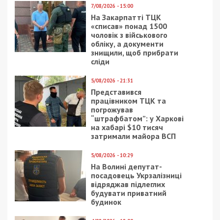
СУСПІЛЬСТВО
26/02/2019 - 16:35
27/01/2024 - 16:30
В Днепре покажут
Будинок у Португалії і
спектакль, который
новенька TOYOTA: що
воспевает жизнь
задекларував голова
Полтавської облради