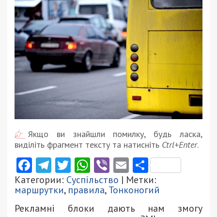
Якщо ви знайшли помилку, будь ласка,
виділіть фрагмент тексту та натисніть
Ctrl+Enter
.
Facebook
Telegram
Twitter
WhatsApp
Viber
Email
Поділити
Категории:
Суспільство
| Метки:
маршрутки
,
правила
,
Тонконогий
Рекламні блоки дають нам змогу