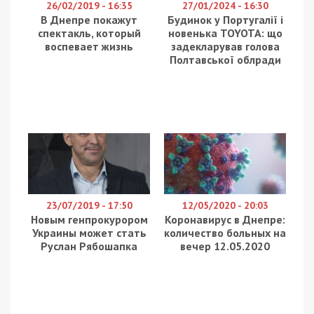
находится на границе зоны конфликта, и здесь
наблюдается концентрация большого
количества внутреннее перемещенных лиц, а
также военной техники, обстановка в области
благоприятная, отметил Хуг.
«Само присутствие наблюдателей в Днепропетровской
области никаким образом не обозначает, что в ней
есть проблемы. На самом деле мы отмечаем много
позитивных вещей, которые происходят в Днепре и
области», – рассказал Александр Хуг.
«Согласно нашим задачам, мы проводим мониторинг
ситуации с безопасностью. За исключением пары
инцидентов, как нападения на журналистов, оцениваем
ситуацию в Днепре и области как спокойную», –
подытожил он.