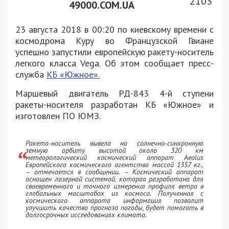
2103
49000.COM.UA
23 августа 2018 в 00:20 по киевскому времени с
космодрома Куру во Французской Гвиане
успешно запустили европейскую ракету-носитель
легкого класса Vega. Об этом сообщает пресс-
служба
КБ «Южное».
Маршевый двигатель РД-843 4-й ступени
ракеты-носителя разработан КБ «Южное» и
изготовлен ​​ПО ЮМЗ.
Ракета-носитель вывела на солнечно-синхронную
земную орбиту высотой около 320 км
метеорологический космический аппарат Aeolus
Европейского космического агентства массой 1357 кг.,
– отмечается в сообщении. – Космический аппарат
оснащен лазерной системой, которая разработана для
своевременного и точного измерения профиля ветра в
глобальных масштабах из космоса. Полученная с
космического аппарата информация позволит
улучшить качество прогноза погоды, будет помогать в
долгосрочных исследованиях климата.