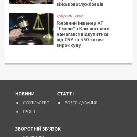
9/08/2026 - 11:57
Справа “ПриватБанку”: Ігоря Коломойського та його
спільників судитимуть за заволодіння 9,2 млрд грн
ПОПУЛЯРНІ НОВИНИ
8/08/2026 - 21:00
На Буковині чоловік
поранив двох
поліцейських під час