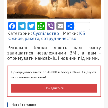
Facebook
Telegram
Twitter
WhatsApp
Viber
Email
Поділити
Категории:
Суспільство
| Метки:
КБ
Южное
,
ракета
,
сотрудничество
Рекламні блоки дають нам змогу
залишатися незалежними ЗМІ, а вам -
отримувати найсвіжіші новини під ними.
Приєднуйтесь також до 49000 в Google News. Слідкуйте
за останніми новинами!
Приєднатися
Читайте також