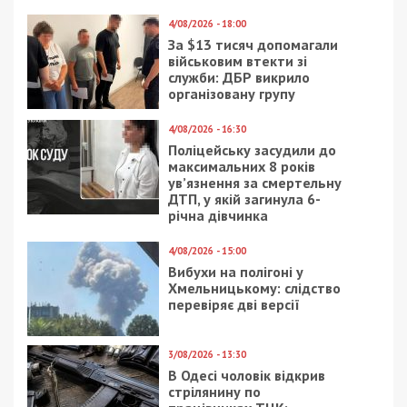
4/08/2026 - 18:00
За $13 тисяч допомагали
військовим втекти зі
служби: ДБР викрило
організовану групу
4/08/2026 - 16:30
Поліцейську засудили до
максимальних 8 років
ув’язнення за смертельну
ДТП, у якій загинула 6-
річна дівчинка
4/08/2026 - 15:00
Вибухи на полігоні у
Хмельницькому: слідство
перевіряє дві версії
3/08/2026 - 13:30
В Одесі чоловік відкрив
стрілянину по