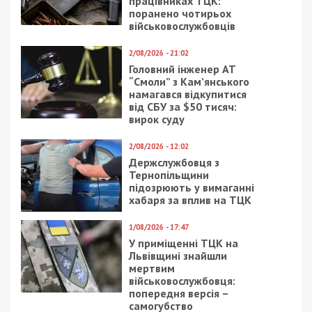
працівниках ТЦК:
поранено чотирьох
військовослужбовців
2/08/2026 - 21:02
Головний інженер АТ
“Смоли” з Кам’янського
намагався відкупитися
від СБУ за $50 тисяч:
вирок суду
2/08/2026 - 12:02
Держслужбовця з
Тернопільщини
підозрюють у вимаганні
хабаря за вплив на ТЦК
1/08/2026 - 17:47
У приміщенні ТЦК на
Львівщині знайшли
мертвим
військовослужбовця:
попередня версія –
самогубство