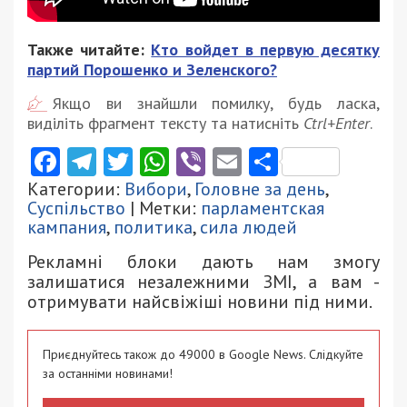
Также читайте:
Кто войдет в первую десятку
партий Порошенко и Зеленского?
Якщо ви знайшли помилку, будь ласка,
виділіть фрагмент тексту та натисніть
Ctrl+Enter
.
Facebook
Telegram
Twitter
WhatsApp
Viber
Email
Поділити
Категории:
Вибори
,
Головне за день
,
Суспільство
| Метки:
парламентская
кампания
,
политика
,
сила людей
Рекламні блоки дають нам змогу
залишатися незалежними ЗМІ, а вам -
отримувати найсвіжіші новини під ними.
Приєднуйтесь також до 49000 в Google News. Слідкуйте
за останніми новинами!