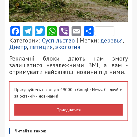
Facebook
Telegram
Twitter
WhatsApp
Viber
Email
Поділити
Категории:
Суспільство
| Метки:
деревья
,
Днепр
,
петиция
,
экология
Рекламні блоки дають нам змогу
залишатися незалежними ЗМІ, а вам -
отримувати найсвіжіші новини під ними.
Приєднуйтесь також до 49000 в Google News. Слідкуйте
за останніми новинами!
Приєднатися
Читайте також