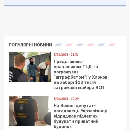
ПОПУЛЯРНІ НОВИНИ
5/08/2026 - 21:31
Представився
працівником ТЦК та
погрожував
“штрафбатом”: у Харкові
на хабарі $10 тисяч
затримали майора ВСП
5/08/2026 - 10:29
На Волині депутат-
посадовець Укрзалізниці
відряджав підлеглих
будувати приватний
будинок