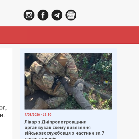
ог,
и.
7/08/2026 - 13:30
Лікар з Дніпропетровщини
організував схему вивезення
військовослужбовця з частини за 7
тисяч доларів