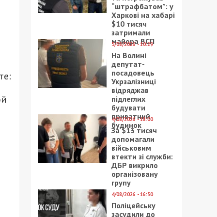
“штрафбатом”: у
Харкові на хабарі
$10 тисяч
затримали
майора ВСП
5/08/2026 - 10:29
На Волині
депутат-
посадовець
те:
Укрзалізниці
відряджав
ой
підлеглих
будувати
приватний
4/08/2026 - 18:00
будинок
За $13 тисяч
допомагали
військовим
втекти зі служби:
ДБР викрило
організовану
групу
4/08/2026 - 16:30
Поліцейську
засудили до