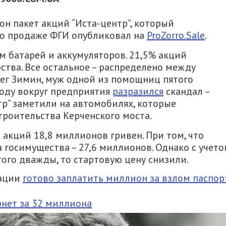
н пакет акций “Иста-центр”, который
 о продаже ФГИ опубликовал на
ProZorro.Sale
.
м батарей и аккумуляторов. 21,5% акций
ства. Все остальное – распределено между
лег Зимин, муж одной из помощниц пятого
году вокруг предприятия
разразился
скандал –
р” заметили на автомобилях, которые
троительства Керченского моста.
 акций 18,8 миллионов гривен. При том, что
госимущества – 27,6 миллионов. Однако с учет
этого дважды, то стартовую цену снизили.
мации
готово заплатить миллион за взлом паспор
нет за 32 миллиона