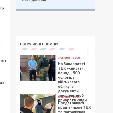
ее
и
ПОПУЛЯРНІ НОВИНИ
7/08/2026 - 15:00
 во
На Закарпатті
ТЦК «списав»
понад 1500
чоловік з
військового
ях
обліку, а
документи
знищили, щоб
5/08/2026 - 21:31
прибрати сліди
Представився
працівником ТЦК
та погрожував