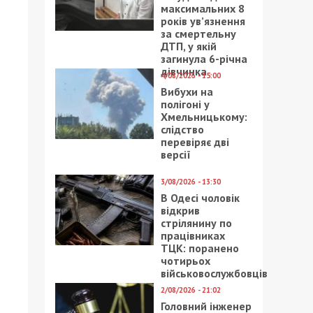
максимальних 8
років ув’язнення
за смертельну
ДТП, у якій
загинула 6-річна
дівчинка
4/08/2026 - 15:00
Вибухи на
полігоні у
Хмельницькому:
слідство
перевіряє дві
версії
3/08/2026 - 13:30
В Одесі чоловік
відкрив
стрілянину по
працівниках
ТЦК: поранено
чотирьох
військовослужбовців
2/08/2026 - 21:02
Головний інженер