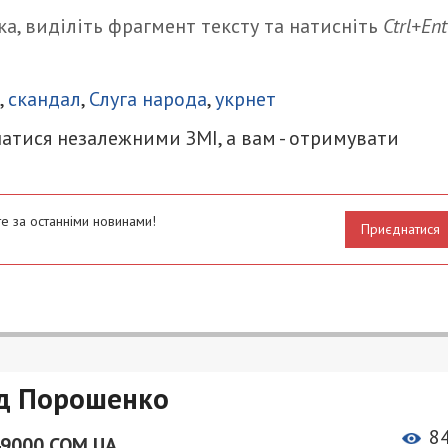
а, виділіть фрагмент тексту та натисніть
Ctrl+Ent
итися
,
скандал
,
Слуга народа
,
укрнет
атися незалежними ЗМІ, а вам - отримувати
е за останніми новинами!
Приєднатися
од Порошенко
8
49000.COM.UA