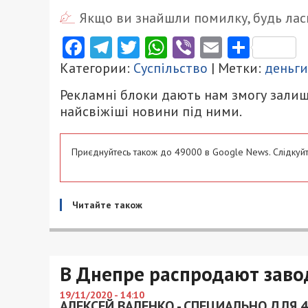
Якщо ви знайшли помилку, будь ласк
Facebook
Telegram
Twitter
WhatsApp
Viber
Email
Поділ
Категории:
Суспільство
| Метки:
деньги
Рекламні блоки дають нам змогу залиш
найсвіжіші новини під ними.
Приєднуйтесь також до 49000 в Google News. Слідкуйт
Читайте також
В Днепре распродают зав
19/11/2020 - 14:10
АЛЕКСЕЙ ВАЛЕНКО - СПЕЦИАЛЬНО ДЛЯ 