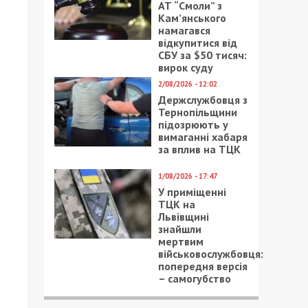
АТ “Смоли” з
Кам’янського
намагався
відкупитися від
СБУ за $50 тисяч:
вирок суду
2/08/2026 - 12:02
Держслужбовця з
Тернопільщини
підозрюють у
вимаганні хабаря
за вплив на ТЦК
1/08/2026 - 17:47
У приміщенні
ТЦК на
Львівщині
знайшли
мертвим
військовослужбовця:
попередня версія
– самогубство