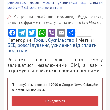
ремонтах доріг могли ухилитися від сплати
майже 244 млн грн податків.
Якщо ви знайшли помилку, будь ласка,
виділіть фрагмент тексту та натисніть
Ctrl+Enter
.
Facebook
Telegram
Twitter
WhatsApp
Viber
Email
Поділити
Категории:
Гроші
,
Суспільство
| Метки:
БЕБ
,
розслідування
,
ухилення від сплати
податків
Рекламні блоки дають нам змогу
залишатися незалежними ЗМІ, а вам -
отримувати найсвіжіші новини під ними.
Приєднуйтесь також до 49000 в Google News. Слідкуйте
за останніми новинами!
Приєднатися