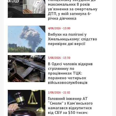
Читайте також
Предыдущая статья:
Агент РФ намагався підірвати оборонне
підприємство у Львові
Следующая статья:
Рейдерство на 18 мільйонів: в Одесі
викрили схему захоплення елітної
нерухомості за участю адвоката, нотаріуса
та держреєстратора
ГРОШІ