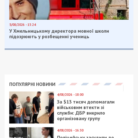
чоловік. Поранень дістали 11 людей. 51-річна
жінка у важкому стані. Шестеро, серед яких
дівчинка 13 років, в лікарні у стані середньої
тяжкості. Четверо постраждалих лікуватимуться
амбулаторно.
Facebook
Telegram
Twitter
WhatsApp
Viber
Email
Поділити
Категории:
Суспільство
| Метки:
війна
,
обстріл
Рекламні блоки дають нам змогу
залишатися незалежними ЗМІ, а вам -
отримувати найсвіжіші новини під ними.
Приєднуйтесь також до 49000 в Google News. Слідкуйте
за останніми новинами!
Приєднатися