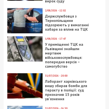
17/09/2020 - 10:28
16/06/2020 - 15:40
Решил разобраться: в
Где в Днепре
Днепре парень поджег
находится дом из
здание «Укртелекома»
одной стены: фото
2/01/2024 - 12:15
1/09/2017 - 12:34
Екс-суддю з Дніпра,
Дорогой презент:
який обирав запобіжні
чиновнице из ОГА
заходи активістам
подарили дом в
Революції гідності,
Днепре