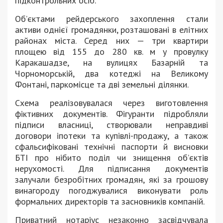
підконтрольних осіб.
Об’єктами рейдерського захоплення стали
активи однієї громадянки, розташовані в елітних
районах міста. Серед них — три квартири
площею від 155 до 280 кв. м у провулку
Каракашадзе, на вулицях Базарній та
Чорноморській, два котеджі на Великому
Фонтані, паркомісце та дві земельні ділянки.
Схема реалізовувалася через виготовлення
фіктивних документів. Фігуранти підробляли
підписи власниці, створювали неправдиві
договори іпотеки та купівлі-продажу, а також
сфальсифіковані технічні паспорти й висновки
БТІ про нібито поділ чи знищення об’єктів
нерухомості. Для підписання документів
залучали безробітних громадян, які за грошову
винагороду погоджувалися виконувати роль
формальних директорів та засновників компаній.
Приватний нотаріус незаконно засвідчувала