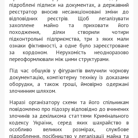
підроблені підписи на документах, а державний
реєстратор вносив несанкціоновані зміни до
відповідних реєстрів. Щоб легалізувати
захоплене майно та приховати його
походження, ділки створили чотири
підконтрольні підприємства, три з яких мали
ознаки фіктивності, а одне було зареєстроване
за кордоном. Нерухомість неодноразово
переоформлювали між цими структурами.
Під час обшуків у фігурантів вилучили чорнову
документацію, комп’ютерну техніку із доказами
оборудки, а також гроші, ймовірно одержані
злочинним шляхом.
Наразі організатору схеми та його спільникам
повідомлено про підозру відповідно до вчинених
злочинів за декількома статтями Кримінального
кодексу України, серед яких шахрайство в
особливо великих розмірах, службове
підроблення, посібництво у легалізації майна та