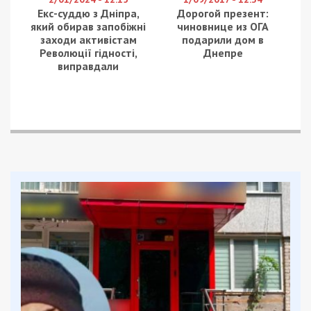
Через нічні атаки у Глеюватській й
Зеленодольській громаді Криворізького району
та у П’ятихатській в Кам’янському районі
понівечена інфраструктура.
У Нікопольському районі під ударом були
Марганецька, Покровська, Мирівська громади.
Пошкоджена заправка. Постраждав 53-річний
чоловік – він лікуватиметься вдома.
У Синельниківському районі окупанти цілили по
Миколаївській і Васильківській громадах.
Пошкоджені підприємство,оселі, авто. Одна
людина загинула. Двоє чоловіків 32 і 40 років, а
також 50-річна жінка в лікарні у стані середньої
тяжкості. 54-річна жінка та 43-річний чоловік
лікуватимуться вдома.
За уточненою інформацією,
через вчорашню
атаку
на Васильківську громаду загинув 75-річний