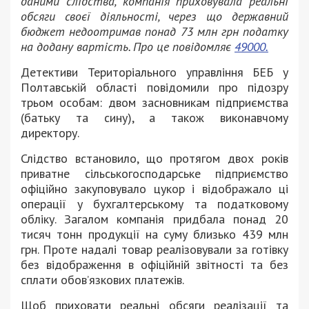
даними слідства, компанія приховувала реальні
обсяги своєї діяльності, через що державний
бюджет недоотримав понад 73 млн грн податку
на додану вартість. Про це повідомляє
49000.
Детективи Територіального управління БЕБ у
Полтавській області повідомили про підозру
трьом особам: двом засновникам підприємства
(батьку та сину), а також виконавчому
директору.
Слідство встановило, що протягом двох років
приватне сільськогосподарське підприємство
офіційно закуповувало цукор і відображало ці
операції у бухгалтерському та податковому
обліку. Загалом компанія придбала понад 20
тисяч тонн продукції на суму близько 439 млн
грн. Проте надалі товар реалізовували за готівку
без відображення в офіційній звітності та без
сплати обов’язкових платежів.
Щоб приховати реальні обсяги реалізації та