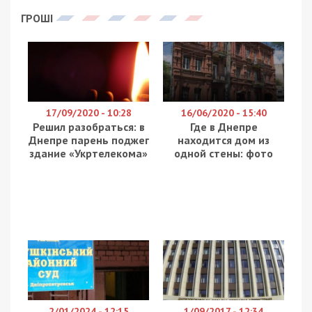
Ввечері 3 червня та ночі 4 червня армія РФ
атакувала 4 райони Дніпропетровщини
безпілотниками й керованими авіабомбами.
Внаслідок ударів є двоє загиблих та 17
поранених. Про це повідомляє
49000
з посиланням
на Дніпропетровську ОВА.