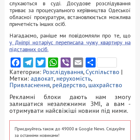
слухаються в суді. Досудове розслідування
триває за процесуального керівництва Одеської
обласної прокуратури, встановлюється можлива
причетність інших осіб.
Нагадаємо, раніше ми повідомляли про те, що
у Дніпрі нотаріус переписала чужу квартиру на
підставних осіб.
Facebook
Telegram
Twitter
WhatsApp
Viber
Email
Поділити
Категории:
Розслідування
,
Суспільство
|
Метки:
адвокат
,
нерухомість
,
Привласнення
,
рейдерство
,
шахрайство
Рекламні блоки дають нам змогу
залишатися незалежними ЗМІ, а вам -
отримувати найсвіжіші новини під ними.
Приєднуйтесь також до 49000 в Google News. Слідкуйте
за останніми новинами!