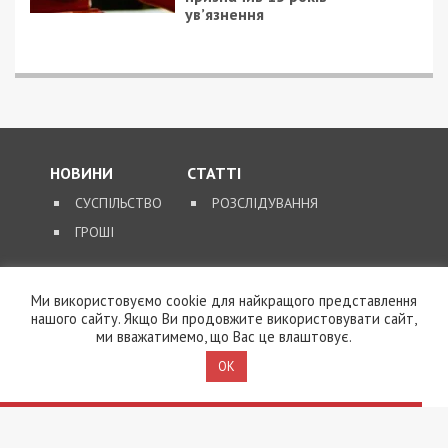
ув’язнення
НОВИНИ
СТАТТІ
СУСПІЛЬСТВО
РОЗСЛІДУВАННЯ
ГРОШІ
ЗВОРОТНІЙ ЗВ’ЯЗОК
Ми використовуємо cookie для найкращого представлення
КОНТАКТИ
нашого сайту. Якщо Ви продовжите використовувати сайт,
ми вважатимемо, що Вас це влаштовує.
OK
SUPPORT@49000.COM.UA
© 2026, ВСІ ПРАВА ЗАХИЩЕНІ
49000.COM.UA