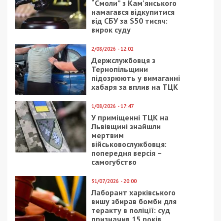
“Смоли” з Кам’янського
намагався відкупитися
від СБУ за $50 тисяч:
вирок суду
2/08/2026 - 12:02
Держслужбовця з
Тернопільщини
підозрюють у вимаганні
хабаря за вплив на ТЦК
1/08/2026 - 17:47
У приміщенні ТЦК на
Львівщині знайшли
мертвим
військовослужбовця:
попередня версія –
самогубство
31/07/2026 - 20:00
Лаборант харківського
вишу збирав бомби для
теракту в поліції: суд
призначив 15 років