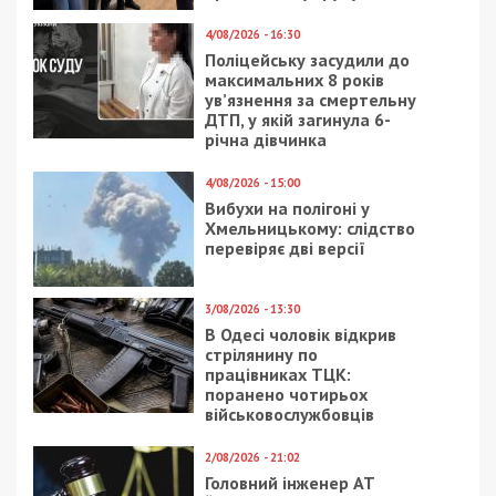
4/08/2026 - 16:30
Поліцейську засудили до
максимальних 8 років
ув’язнення за смертельну
ДТП, у якій загинула 6-
річна дівчинка
4/08/2026 - 15:00
Вибухи на полігоні у
Хмельницькому: слідство
перевіряє дві версії
3/08/2026 - 13:30
В Одесі чоловік відкрив
стрілянину по
працівниках ТЦК:
поранено чотирьох
військовослужбовців
2/08/2026 - 21:02
Головний інженер АТ