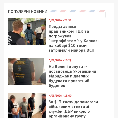
ПОПУЛЯРНІ НОВИНИ
5/08/2026 - 21:31
Представився
працівником ТЦК та
погрожував
“штрафбатом”: у Харкові
на хабарі $10 тисяч
затримали майора ВСП
5/08/2026 - 10:29
На Волині депутат-
посадовець Укрзалізниці
відряджав підлеглих
будувати приватний
будинок
4/08/2026 - 18:00
За $13 тисяч допомагали
військовим втекти зі
служби: ДБР викрило
організовану групу