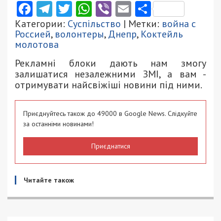
Facebook
Telegram
Twitter
WhatsApp
Viber
Email
Поділити
Категории:
Суспільство
| Метки:
война с
Россией
,
волонтеры
,
Днепр
,
Коктейль
молотова
Рекламні блоки дають нам змогу
залишатися незалежними ЗМІ, а вам -
отримувати найсвіжіші новини під ними.
Приєднуйтесь також до 49000 в Google News. Слідкуйте
за останніми новинами!
Приєднатися
Читайте також