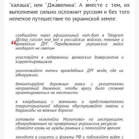
“калаша”, или “Джавелина”. А вместе с тем, их
выполнение сильно осложнит русским и без того
нелегкое путешествие по украинской земле:
сообщайте через официальный чат-бот в Telegram
@stop_russian_war_bot о российских войсках, технике и
вражеских ДРГ. Передвижение украинских войск
наоборот не светим
участвуйте в задержании вражеских диверсантов и
корректировщиков
уничтожайте метки враждебных ДРГ везде, где их
обнаружили
демонтируйте дорожные знаки с указателями
направлений движения, чтобы врагу было сложнее
ориентироваться на местности
в координации с военными и представителями
территориальной обороны обустраивайте завалы и
баррикады на важных дорогах
готовьте «коктейли Молотова» по инструкциям,
обнародованным на проверенных украинских ресурсах
сдавайте кровь на нужды раненых и помогайте врачам
заходите в соцсети и форумы РФ и публикуйте видео с