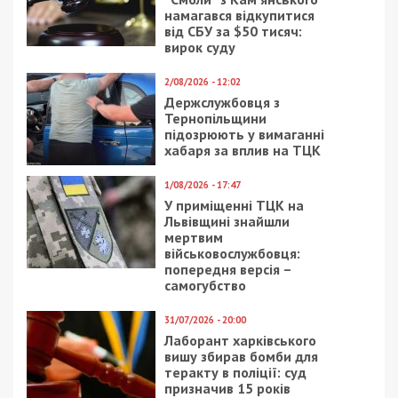
намагався відкупитися
від СБУ за $50 тисяч:
вирок суду
2/08/2026 - 12:02
Держслужбовця з
Тернопільщини
підозрюють у вимаганні
хабаря за вплив на ТЦК
1/08/2026 - 17:47
У приміщенні ТЦК на
Львівщині знайшли
мертвим
військовослужбовця:
попередня версія –
самогубство
31/07/2026 - 20:00
Лаборант харківського
вишу збирав бомби для
теракту в поліції: суд
призначив 15 років