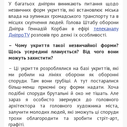
У багатьох дніпрян виникають питання щодо
незвичних форм укриттів, які встановлює міська
влада на зупинках громадського транспорту та в
місцях скупчення людей. Голова Штабу оборони
Дніпра Геннадій Корбан в ефірі
телеканалу
ДніпроTV
розповів про деякі їх особливості.
– Чому укриття такої незвичайної форми?
Щось усередині планується? Від чого вони
можуть захистити?
– Ці укриття розроблялися на базі укриттів, які
ми робили на лініях оборони як оборонні
споруди. Там вони грубіші. А тут постаралися
більш-менш приємні оку форми надати. Хоча
подібні споруди брутальні й око не тішать. Але
зараз я особисто звернувся до головного
архітектора та головного художника міста,
залучити молодих людей, які зможуть ці споруди
трохи облагородити та зробити стріт-арт,
графіті.