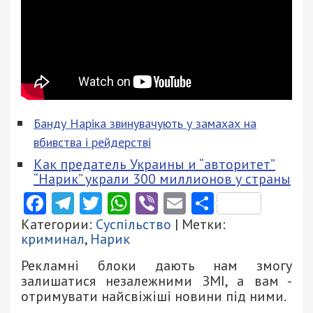
Банду Наріка звинувачують у замахах на
вбивства і рейдерстві
Как предатель Украины и “авторитет”
“Нарик” украли 300 миллионов у страны
Facebook
Telegram
Twitter
WhatsApp
Viber
Email
Поділити
Категории:
Суспільство
| Метки:
криминал
,
Нарик
Рекламні блоки дають нам змогу
залишатися незалежними ЗМІ, а вам -
отримувати найсвіжіші новини під ними.