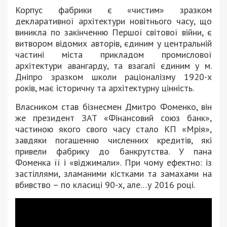
Корпус фабрики є «чистим» зразком
декларативної архітектури новітнього часу, що
виникла по закінченню Першої світової війни, є
витвором відомих авторів, єдиним у центральній
частині міста прикладом промислової
архітектури авангарду, та взагалі єдиним у м.
Дніпро зразком школи раціоналізму 1920-х
років, має історичну та архітектурну цінність.
Власником став бізнесмен Дмитро Фоменко, він
же президент ЗАТ «Фінансовий союз банк»,
частиною якого свого часу стало КП «Мрія»,
завдяки погашенню численних кредитів, які
привели фабрику до банкрутства. У пана
Фоменка її і «віджимали». При чому ефектно: із
застіллями, зламаними кістками та замахами на
вбивство – по класиці 90-х, але…у 2016 році.