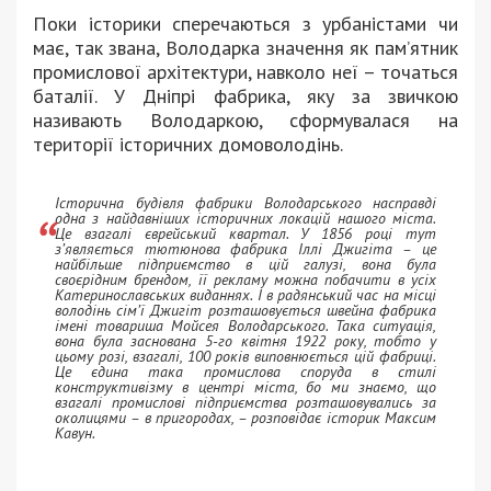
Поки історики сперечаються з урбаністами чи
має, так звана, Володарка значення як пам’ятник
промислової архітектури, навколо неї – точаться
баталії. У Дніпрі фабрика, яку за звичкою
називають Володаркою, сформувалася на
території історичних домоволодінь.
Історична будівля фабрики Володарського насправді
одна з найдавніших історичних локацій нашого міста.
Це взагалі єврейський квартал. У 1856 році тут
з’являється тютюнова фабрика Іллі Джигіта – це
найбільше підприємство в цій галузі, вона була
своєрідним брендом, її рекламу можна побачити в усіх
Катеринославських виданнях. І в радянський час на місці
володінь сім’ї Джигіт розташовується швейна фабрика
імені товариша Мойсея Володарського. Така ситуація,
вона була заснована 5-го квітня 1922 року, тобто у
цьому розі, взагалі, 100 років виповнюється цій фабриці.
Це єдина така промислова споруда в стилі
конструктивізму в центрі міста, бо ми знаємо, що
взагалі промислові підприємства розташовувались за
околицями – в пригородах, – розповідає історик Максим
Кавун.