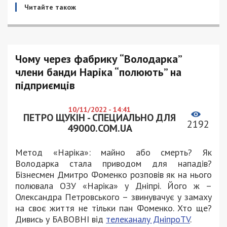
Читайте також
Чому через фабрику “Володарка”
члени банди Наріка “полюють” на
підприємців
10/11/2022 - 14:41
ПЕТРО ЩУКІН - СПЕЦИАЛЬНО ДЛЯ
2192
49000.COM.UA
Метод «Наріка»: майно або смерть? Як
Володарка стала приводом для нападів?
Бізнесмен Дмитро Фоменко розповів як на нього
полювала ОЗУ «Наріка» у Дніпрі. Його ж –
Олександра Петровського – звинувачує у замаху
на своє життя не тільки пан Фоменко. Хто ще?
Дивись у БАВОВНІ від
телеканалу ДніпроTV
.