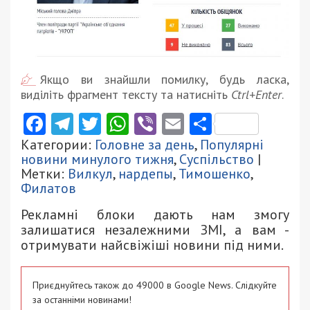
Якщо ви знайшли помилку, будь ласка,
виділіть фрагмент тексту та натисніть
Ctrl+Enter
.
Facebook
Telegram
Twitter
WhatsApp
Viber
Email
Поділити
Категории:
Головне за день
,
Популярні
новини минулого тижня
,
Суспільство
|
Метки:
Вилкул
,
нардепы
,
Тимошенко
,
Филатов
Рекламні блоки дають нам змогу
залишатися незалежними ЗМІ, а вам -
отримувати найсвіжіші новини під ними.
Приєднуйтесь також до 49000 в Google News. Слідкуйте
за останніми новинами!