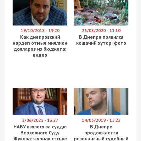
19/10/2018 - 19:20
25/08/2020 - 11:10
Как днепровский
В Днепре появился
нардеп отмыл миллион
кошачий хутор: фото
долларов из бюджета:
видео
3/06/2025 - 13:27
14/05/2019 - 15:23
НАБУ взялося за суддю
В Днепре
Верховного Суду
продолжается
Жукова: журналістське
резонансный судебный