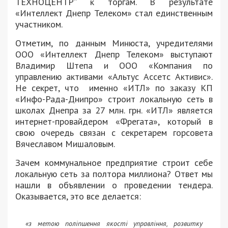
ТЕХНОЦЕНТР” к торгам. В результате
«Интеллект Днепр Телеком» стал единственным
участником.
Отметим, по данным Минюста, учредителями
ООО «Интеллект Днепр Телеком» выступают
Владимир Штепа и ООО «Компания по
управлению активами «Альтус Ассетс Активис».
Не секрет, что именно «ИТЛ» по заказу КП
«Инфо-Рада-Днипро» строит локальную сеть в
школах Днепра за 27 млн. грн. «ИТЛ» является
интернет-провайдером «Фрегата», который в
свою очередь связан с секретарем горсовета
Вячеславом Мишаловым.
Зачем коммунальное предприятие строит себе
локальную сеть за полтора миллиона? Ответ мы
нашли в объявлении о проведении тендера.
Оказывается, это все делается:
«з метою поліпшення якості управління, розвитку