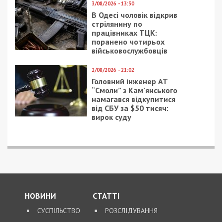
3/08/2026 - 13:30
В Одесі чоловік відкрив
стрілянину по
працівниках ТЦК:
поранено чотирьох
військовослужбовців
2/08/2026 - 21:02
Головний інженер АТ
“Смоли” з Кам’янського
намагався відкупитися
від СБУ за $50 тисяч:
вирок суду
НОВИНИ
СТАТТІ
СУСПІЛЬСТВО
РОЗСЛІДУВАННЯ