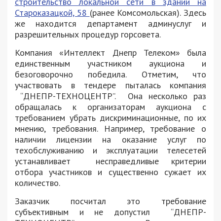
строительство локальной сети в здании на
Староказацкой, 58
(ранее Комсомольская). Здесь
же находится департамент админуслуг и
разрешительных процедур горсовета.
Компания «Интеллект Днепр Телеком» была
единственным участником аукциона и
безоговорочно победила. Отметим, что
участвовать в тендере пыталась компания
“ДНЕПР-ТЕХНОЦЕНТР”. Она несколько раз
обращалась к организаторам аукциона с
требованием убрать дискриминационные, по их
мнению, требования. Например, требование о
наличии лицензии на оказание услуг по
техобслуживанию и эксплуатации телесетей
устанавливает несправедливые критерии
отбора участников и существенно сужает их
количество.
Заказчик посчитал это требование
субъективным и не допустил “ДНЕПР-