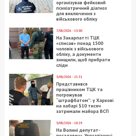
організував фейковий
психіатричний діагноз
для виключення з
військового обліку
7/08/2026 - 15:00
На Закарпатті ТЦК
«списав» понад 1500
чоловік з військового
обліку, а документи
знищили, щоб прибрати
сліди
5/08/2026 - 21:31
Представився
працівником ТЦК та
погрожував
“штрафбатом”: у Харкові
на хабарі $10 тисяч
затримали майора ВСП
5/08/2026 - 10:29
На Волині депутат-
посадовець Укрзалізниці