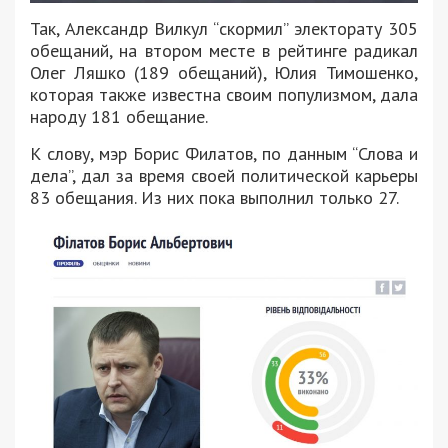
Так, Александр Вилкул “скормил” электорату 305
обещаний, на втором месте в рейтинге радикал
Олег Ляшко (189 обещаний), Юлия Тимошенко,
которая также известна своим популизмом, дала
народу 181 обещание.
К слову, мэр Борис Филатов, по данным “Слова и
дела”, дал за время своей политической карьеры
83 обещания. Из них пока выполнил только 27.