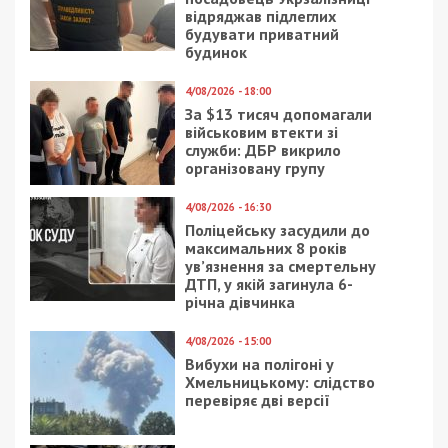
відряджав підлеглих
будувати приватний
будинок
4/08/2026 - 18:00
За $13 тисяч допомагали
військовим втекти зі
служби: ДБР викрило
організовану групу
4/08/2026 - 16:30
Поліцейську засудили до
максимальних 8 років
ув’язнення за смертельну
ДТП, у якій загинула 6-
річна дівчинка
4/08/2026 - 15:00
Вибухи на полігоні у
Хмельницькому: слідство
перевіряє дві версії