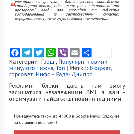
електронного урядування для досягнення європейських
стандартів якості, підвищення рівня відкритості та
прозорості влади для громадян та суб’єктів
господарювання із застосуванням сучасних
інформаційних і телекомунікаційних технологій…»
Facebook
Telegram
Twitter
WhatsApp
Viber
Email
Поділити
Категории:
Гроші
,
Популярні новини
минулого тижня
,
Топ
| Метки:
бюджет
,
горсовет
,
Инфо – Рада- Днипро
Рекламні блоки дають нам змогу
залишатися незалежними ЗМІ, а вам -
отримувати найсвіжіші новини під ними.
Приєднуйтесь також до 49000 в Google News. Слідкуйте
за останніми новинами!