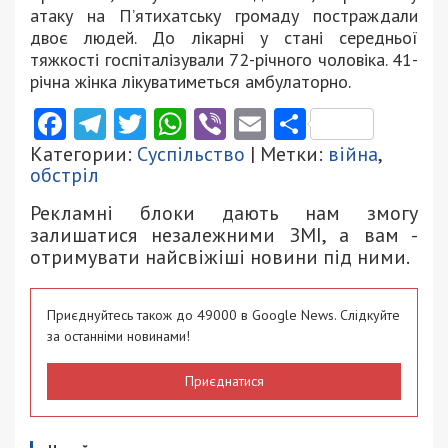
атаку на П’ятихатську громаду постраждали
двоє людей. До лікарні у стані середньої
тяжкості госпіталізували 72-річного чоловіка. 41-
річна жінка лікуватиметься амбулаторно.
Facebook
Telegram
Twitter
WhatsApp
Viber
Email
Поділити
Категории:
Суспільство
| Метки:
війна
,
обстріл
Рекламні блоки дають нам змогу
залишатися незалежними ЗМІ, а вам -
отримувати найсвіжіші новини під ними.
Приєднуйтесь також до 49000 в Google News. Слідкуйте
за останніми новинами!
Приєднатися