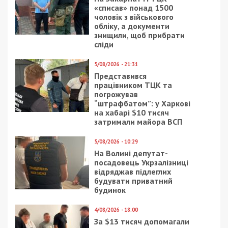
На Вінниччині посадовець
Держгеокадастру незаконно передав
землі аграрного університету в приватну
власність
Следующая статья:
У Дніпрі внаслідок російської атаки
загинули шестеро людей
ЛЮДИ
16/02/2024 - 21:00
10/07/2024 - 20:30
На Чернігівщині
Мільйон гривень
депутат-ухилянт
заплатять у Харкові за