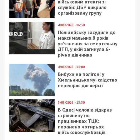
незаконно отримав
проєкт реконструкції
грошове забезпечення
набережної
військового
18/04/2025 - 20:27
8/10/2024 - 14:00
Ліжка для ЗСУ за
Екскерівника
завищеними цінами:
Одеського ТЦК
на Вінниччині викрито
судитимуть за
схему на 2,7 млн грн
відпочинок на
Сейшелах