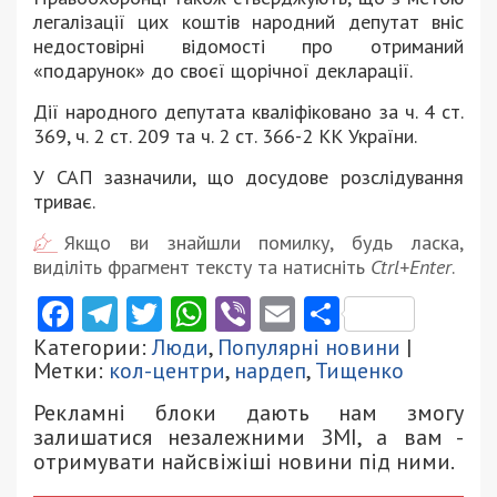
легалізації цих коштів народний депутат вніс
недостовірні відомості про отриманий
«подарунок» до своєї щорічної декларації.
Дії народного депутата кваліфіковано за ч. 4 ст.
369, ч. 2 ст. 209 та ч. 2 ст. 366-2 КК України.
У САП зазначили, що досудове розслідування
триває.
Якщо ви знайшли помилку, будь ласка,
виділіть фрагмент тексту та натисніть
Ctrl+Enter
.
Facebook
Telegram
Twitter
WhatsApp
Viber
Email
Поділити
Категории:
Люди
,
Популярні новини
|
Метки:
кол-центри
,
нардеп
,
Тищенко
Рекламні блоки дають нам змогу
залишатися незалежними ЗМІ, а вам -
отримувати найсвіжіші новини під ними.