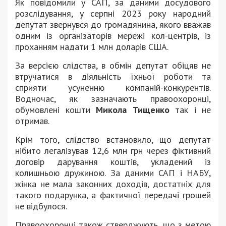
Як повідомили у САП, за даними досудового
розслідування, у серпні 2023 року народний
депутат звернувся до громадянина, якого вважав
одним із організаторів мережі кол-центрів, із
проханням надати 1 млн доларів США.
За версією слідства, в обмін депутат обіцяв не
втручатися в діяльність їхньої роботи та
сприяти усуненню компаній-конкурентів.
Водночас, як зазначають правоохоронці,
обумовлені кошти
Микола Тищенко
так і не
отримав.
Крім того, слідство встановило, що депутат
нібито легалізував 12,6 млн грн через фіктивний
договір дарування коштів, укладений із
колишньою дружиною. За даними САП і НАБУ,
жінка не мала законних доходів, достатніх для
такого подарунка, а фактичної передачі грошей
не відбулося.
Правоохоронці також стверджують, що з метою