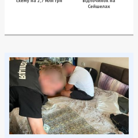
кордоні. Загальна вартість проєкту становила
майже 105 млн гривень.
Правоохоронці встановили, що переможцем
тендеру стала київська компанія, попри наявність
двох дешевших пропозицій.
Після завершення реконструкції у 2022 році
посадовець підписав акти виконаних робіт і
прийняв об’єкт без належної перевірки
розрахунків підрядної організації.
За висновками експертиз, вартість окремих
будівельних матеріалів у документації була
завищена на понад 3,2 млн гривень.
Колишньому посадовцю повідомили про підозру
за ч. 5 ст. 190 Кримінального кодексу України.
Суд уже обрав йому запобіжний захід у вигляді
застави у розмірі понад 660 тисяч гривень.