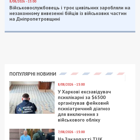
Facebook
Telegram
Twitter
WhatsApp
Viber
Email
Поділити
Категории:
Гроші
| Метки:
митниця
,
розтрата бюджетних коштів
Рекламні блоки дають нам змогу
залишатися незалежними ЗМІ, а вам -
отримувати найсвіжіші новини під ними.
Приєднуйтесь також до 49000 в Google News. Слідкуйте
за останніми новинами!
Приєднатися
Читайте також
Предыдущая статья: