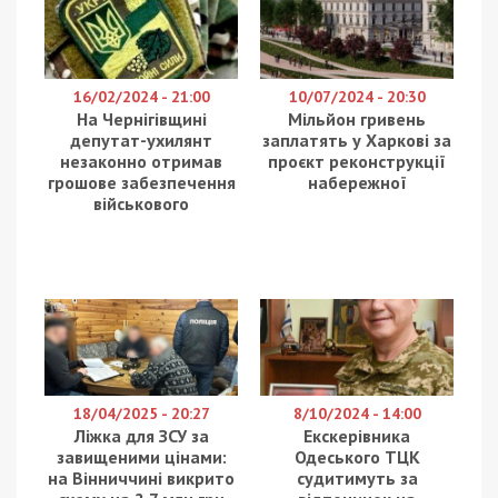
Колишньому директору департаменту
Державної митної служби України повідомили
про підозру у справі щодо реконструкції
міжнародного пункту пропуску «Красноїльськ» на
Буковині. За даними слідства, через його дії
державному бюджету завдано збитків на понад
3,2 млн гривень. Про це повідомляє
49000
з
посиланням на Офіс Генерального прокурора.
За даними слідства, у 2021 році посадовець
очолював тендерний комітет під час реалізації
проєкту реконструкції митного поста
«Красноїльськ» на українсько-румунському