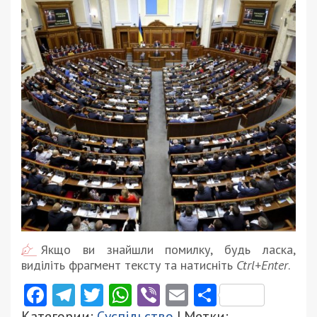
Якщо ви знайшли помилку, будь ласка,
виділіть фрагмент тексту та натисніть
Ctrl+Enter
.
Facebook
Telegram
Twitter
WhatsApp
Viber
Email
Поділити
Категории:
Суспільство
| Метки: