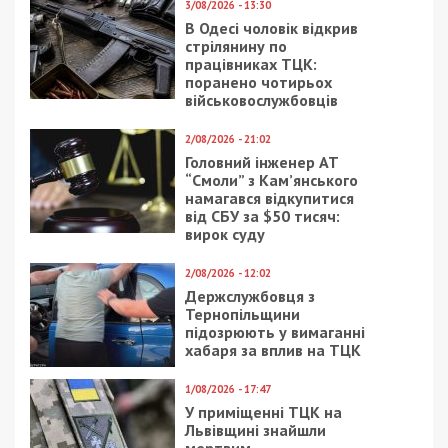
26/07/2023 - 10:30
18/02/2021 - 20:00
Втрати ворога станом
Где в Днепре появился
на 26 липня: ЗСУ
первый супермаркет:
ліквідували понад 243
фото
тисячі окупантів