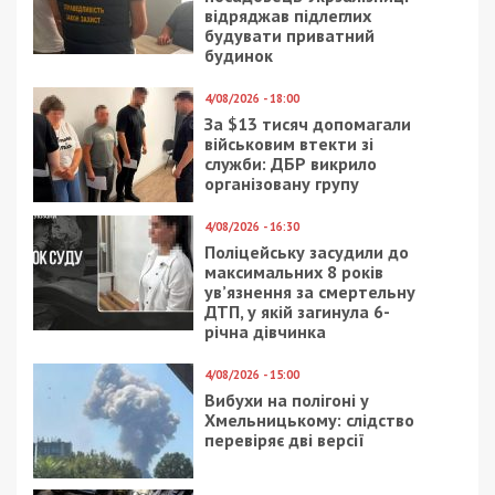
Следующая статья:
Горсовет будет управлять воздухом в
Днепре
СУСПІЛЬСТВО
11/04/2020 - 22:24
5/01/2022 - 15:23
Правительство снова
Мажор устроил ДТП в
хотело забрать
центре Днепра: фото,
финансирование
видео
строительства
аэропорта в Днепре