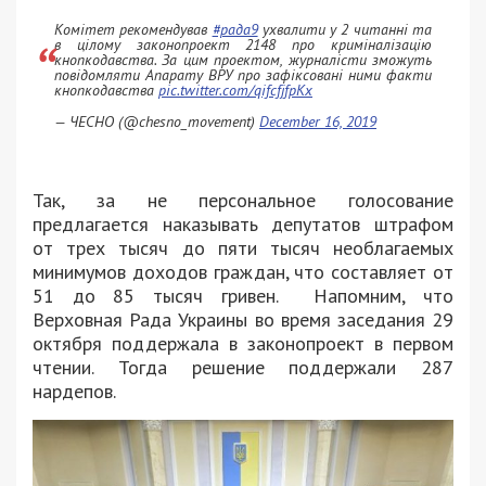
Комітет рекомендував
#рада9
ухвалити у 2 читанні та
в цілому законопроект 2148 про криміналізацію
кнопкодавства. За цим проектом, журналісти зможуть
повідомляти Апарату ВРУ про зафіксовані ними факти
кнопкодавства
pic.twitter.com/qifcfjfpKx
— ЧЕСНО (@chesno_movement)
December 16, 2019
Так, за не персональное голосование
предлагается наказывать депутатов штрафом
от трех тысяч до пяти тысяч необлагаемых
минимумов доходов граждан, что составляет от
51 до 85 тысяч гривен. Напомним, что
Верховная Рада Украины во время заседания 29
октября поддержала в законопроект в первом
чтении. Тогда решение поддержали 287
нардепов.