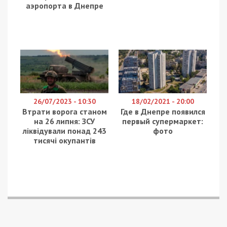
служащего, и он уйдет, если ее не повысят.
Министр пояснил, что все предыдущие месяцы
работы он ежемесячно получал как министр
всего лишь по 16 тыс. грн. В последний месяц
ситуация изменилась, и министры получили
надбавки, Малюська заработал 29 тыс. грн.
Министр добавил, что такая цифра его также не
устраивает, и вообще — большой семье с
четырьмя детьми теперь приходится экономить.
Малюська потребовал зарплату в 80 тыс. грн.,
угрожая уволиться.
Также мы сообщали, что министр Кабинета
министров
Дмитрий Дубилет
заявил, что
некоторые министры просят большую зарплату,
потому что не все имеют финансовую подушку и
им трудно содержать свои семьи.