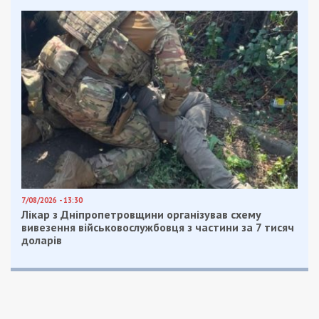
Facebook
Telegram
Twitter
WhatsApp
Viber
Email
Поділити
Категории:
Суспільство
| Метки:
деньги
,
укрнет
,
экономические новости Украины