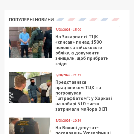
Также читайте:
Дмитрий Дубилет рассказал,
сколько тратит на жизнь
Рекламні блоки дають нам змогу
залишатися незалежними ЗМІ, а вам -
отримувати найсвіжіші новини під ними.
Приєднуйтесь також до 49000 в Google News. Слідкуйте
за останніми новинами!
Приєднатися
Читайте також
Предыдущая статья:
Депутата-русофила из Днепра накажут за
прогулы