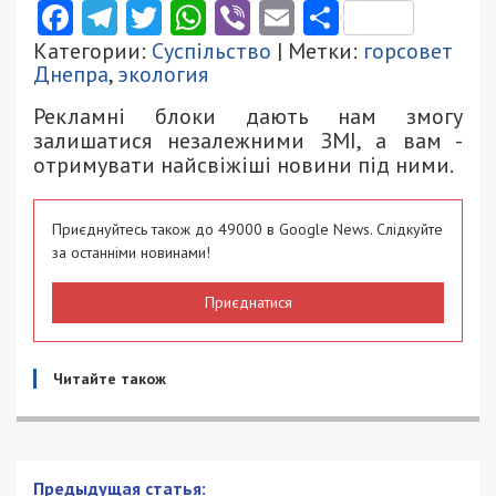
Facebook
Telegram
Twitter
WhatsApp
Viber
Email
Поділити
Категории:
Суспільство
| Метки:
горсовет
Днепра
,
экология
Рекламні блоки дають нам змогу
залишатися незалежними ЗМІ, а вам -
отримувати найсвіжіші новини під ними.
Приєднуйтесь також до 49000 в Google News. Слідкуйте
за останніми новинами!
Приєднатися
Читайте також
В Украине стартовал министропад из-