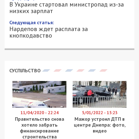
за низких зарплат
16/12/2019 - 17:09
АЛЕКСАНДР КЛИМОВ - СПЕЦИАЛЬНО
5107
ДЛЯ 49000.COM.UA
Министр юстиции Денис Малюська и министр
экономики Тимофей Милованов написали
заявление об отставке из-за низких зарплат. Об
этом сообщает Telegram-канал «Крючок».
Сплетничают, что министр юстиции Малюська и
министр экономики Милованов написали заявление об
отставке. Причина – низкая зарплата. Быть такого не
может, отматывайте назад. Первым по традиции
должен уйти Абромавичус, – сказано в сообщении.
Ранее
49000.com.ua
сообщал, что министр
юстиции
Денис Малюська
отметил, что его не
устраивает зарплата государственного