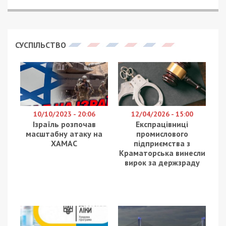
12 октября в Днепр с рабочим визитом приехал
Владимир Омелян, министр инфраструктуры
Украины. Одна из основных целей поездки –
рабочее совещание по вопросу реконструкции
аэропорта.
“Для Днепра вопрос строительства аэропорта
достаточно актуален. Мы понимаем, что миллион
жителей лишены нормального авиационного соединения
из-за существующей монополии и низкого качества
самой взлетно-посадочной полосы”, – сказал министр.
Владимир Омелян отметил, что он верит: в этом
году удастся выделить деньги на аэропорт в
Днепре. Для этого в бюджет на 2019 год
необходимо заложить минимум 1 млрд грн. для
финансирования реконструкции взлетно-
посадочной полосы Международного аэропорта
в Днепре.