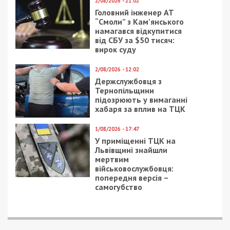
Facebook
Telegram
Twitter
WhatsApp
Viber
Email
Поділити
Категории:
Суспільство
| Метки:
аэропорт
,
Владимир Омелян
Рекламні блоки дають нам змогу
залишатися незалежними ЗМІ, а вам -
отримувати найсвіжіші новини під ними.
Приєднуйтесь також до 49000 в Google News. Слідкуйте
за останніми новинами!
Приєднатися
Читайте також