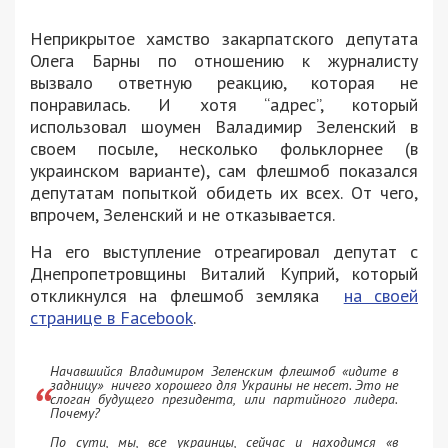
Неприкрытое хамство закарпатского депутата
Олега Барны по отношению к журналисту
вызвало ответную реакцию, которая не
понравилась. И хотя “адрес”, который
использовал шоумен Валадимир Зеленский в
своем посыле, несколько фольклорнее (в
украинском варианте), сам флешмоб показался
депутатам попыткой обидеть их всех. От чего,
впрочем, Зеленский и не отказывается.
На его выступление отреагировал депутат с
Днепропетровщины Виталий Куприй, который
откликнулся на флешмоб земляка
на своей
странице в Facebook
.
Начавшийся Владимиром Зеленским флешмоб «идите в
задницу» ничего хорошего для Украины не несет. Это не
слоган будущего президента, или партийного лидера.
Почему?
По сути, мы, все украинцы, сейчас и находимся «в