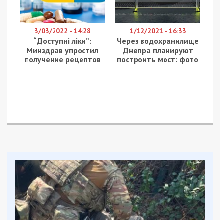
Напомним, ранее
мы писали
, что новый
терминал
собирался
построить харьковский
олигарх Александр Ярославский, владелец
группы DCH, но из-за
судебных
разбирательств
с «Днеправиа» строительство
нового терминала отложилось на
неопределенный срок.
Для того, чтобы обойти все судебные
разбирательства, в горсовете Днепра решили
построить новую взлетную полосу, а Ярославский
инвестирует в сооружение терминала. Но все
равно, строительство взлетной полосы
городской бюджет не потянет. Поэтому
депутаты 19 сентября на сессии
обратились
к
Кабинету Министров с просьбой выделить на
это средства из государственного бюджета.
Помимо этого, 27 сентября появилась
петиция
к
президенту Украины с просьбой выделить 2,7
миллиарда гривен на строительство новой
взлетной полосы в днепровском аэропорту. На