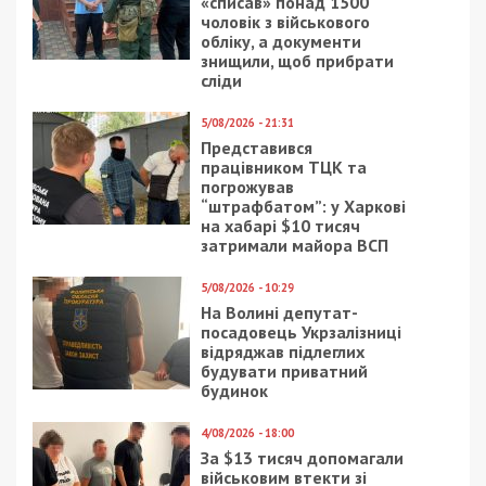
бетоне, и на протяжении первого полугодия 2020 года
могли ее полностью запустить в эксплуатацию,
обустроенную навигационным и всем остальным
оборудованием, – отметил он.
Также министр рассказал, что частный инвестор
в рамках партнерства построит терминал и
обеспечит качественное функционирование уже
в 2020 году.
Эти планы являются вполне реальными, это большой
труд для всех нас, как области, города, так и
Министерства при поддержки Президента
Украины. Уверен, что мы это сможем сделать это, и
Днепр получит качественный аэропорт, – сказал
Владимир Омелян.
Как отметил Владимир
Васильченко, генеральный директор
Международного аэропорта “Харьков”, который