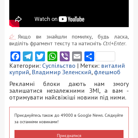
Якщо ви знайшли помилку, будь ласка,
виділіть фрагмент тексту та натисніть
Ctrl+Enter
.
Facebook
Telegram
Twitter
WhatsApp
Viber
Email
Поділити
Категории:
Суспільство
| Метки:
виталий
куприй
,
Владимир Зеленский
,
флешмоб
Рекламні блоки дають нам змогу
залишатися незалежними ЗМІ, а вам -
отримувати найсвіжіші новини під ними.
Приєднуйтесь також до 49000 в Google News. Слідкуйте
за останніми новинами!
Приєднатися