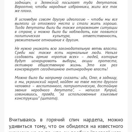
заднице», и Зеленский посылает туда депутатов.
Вероятно, чтобы народные избранники, жили все так
же плохо.
Я исповедую совсем другую идеологию – чтобы мы все
вылезли из отхожего места и стали жить хорошо.
Тогда депутаты были бы также отражением ситуации
в стране, и можно было бы наблюдать, как появится
политическая культура, ответственность,
уважительное отношение к другим.
Не нужно унижать всю законодательную ветвь власти.
Среди нас также есть нормальные люди. Нельзя
создавать армию «против всех» – людей, которые
будут игнорировать выборы, акции протеста,
активную общественную жизнь. Это как раз
консервирует сегодняшнюю антинародную власть!
Можно было бы например сказать: иди, Олег, в задницу,
а мы, украинский народ, найдем на твое место другого
человека – воспитанного, патриотическую, достойную
звания народного депутата”, – написал Куприй,
извинившись, правда, “за использованные языковые
конструкции” (цитата).
Вчитываясь в горячий спич нардепа, можно
удивиться тому, что он обиделся на известного