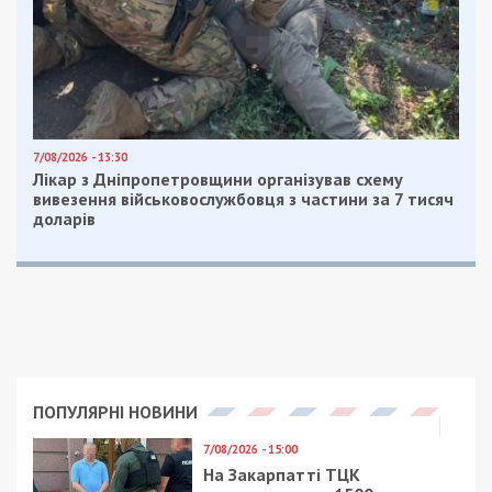
данный момент из 25 000 необходимых голосов
уже набрано 18 549.
Но есть определенные нюансы. Взлетная полоса
в Днепре должна находиться в собственности
Министерства инфраструктуры, но по факту она
принадлежит Министерству обороны.
Владимир Омелян рассказал, какие шаги
предпринимаются по реконструкции аэропорта.
Сейчас подготовлена вся документация, и до
марта 2019 года должны быть завершены все
согласования. Если в бюджете будет
предусмотрен как минимум 1 млрд. грн. на
реконструкцию взлетно-посадочной полосы,
тогда можно спокойно проходить тендерную
процедуру и уже в апреле-мае следующего года
начать ее сооружение.
Наша цель, чтобы в течение одного строительного
сезона 2019 года мы завершили взлетную полосу в