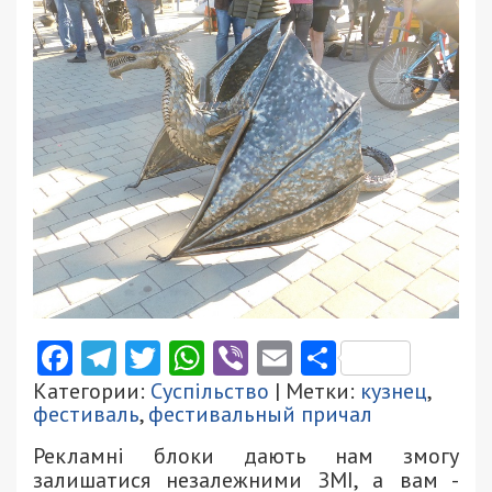
Facebook
Telegram
Twitter
WhatsApp
Viber
Email
Поділити
Категории:
Суспільство
| Метки:
кузнец
,
фестиваль
,
фестивальный причал
Рекламні блоки дають нам змогу
залишатися незалежними ЗМІ, а вам -