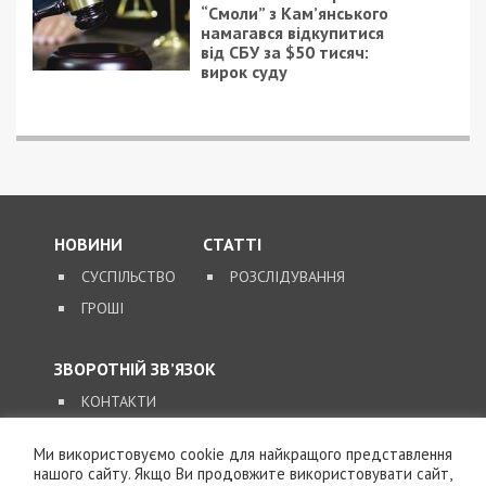
“Смоли” з Кам’янського
намагався відкупитися
від СБУ за $50 тисяч:
вирок суду
НОВИНИ
СТАТТІ
СУСПІЛЬСТВО
РОЗСЛІДУВАННЯ
ГРОШІ
ЗВОРОТНІЙ ЗВ’ЯЗОК
КОНТАКТИ
Ми використовуємо cookie для найкращого представлення
SUPPORT@49000.COM.UA
нашого сайту. Якщо Ви продовжите використовувати сайт,