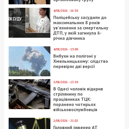
4/08/2026 - 16:30
Поліцейську засудили до
максимальних 8 років
ув’язнення за смертельну
ДТП, у якій загинула 6-
річна дівчинка
4/08/2026 - 15:00
Вибухи на полігоні у
Хмельницькому: слідство
перевіряє дві версії
3/08/2026 - 13:30
В Одесі чоловік відкрив
стрілянину по
працівниках ТЦК:
поранено чотирьох
військовослужбовців
2/08/2026 - 21:02
Головний інженер АТ