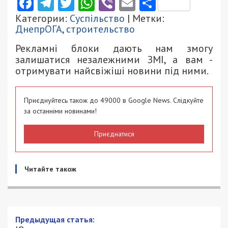
Facebook
Telegram
Twitter
WhatsApp
Viber
Email
Поділити
Категории:
Суспільство
| Метки:
ДнепрОГА
,
строительство
Рекламні блоки дають нам змогу
залишатися незалежними ЗМІ, а вам -
отримувати найсвіжіші новини під ними.
Приєднуйтесь також до 49000 в Google News. Слідкуйте
за останніми новинами!
Приєднатися
Читайте також
Предыдущая статья: