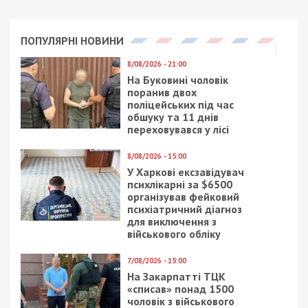
ПОПУЛЯРНІ НОВИНИ
8/08/2026 - 21:00
На Буковині чоловік
поранив двох
поліцейських під час
обшуку та 11 днів
переховувався у лісі
8/08/2026 - 15:00
У Харкові ексзавідувач
психлікарні за $6500
організував фейковий
психіатричний діагноз
для виключення з
військового обліку
7/08/2026 - 15:00
На Закарпатті ТЦК
«списав» понад 1500
чоловік з військового