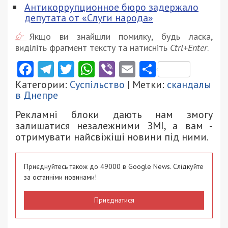
Антикоррупционное бюро задержало
депутата от «Слуги народа»
Якщо ви знайшли помилку, будь ласка,
виділіть фрагмент тексту та натисніть
Ctrl+Enter
.
Facebook
Telegram
Twitter
WhatsApp
Viber
Email
Поділити
Категории:
Суспільство
| Метки:
скандалы
в Днепре
Рекламні блоки дають нам змогу
залишатися незалежними ЗМІ, а вам -
отримувати найсвіжіші новини під ними.
Приєднуйтесь також до 49000 в Google News. Слідкуйте
за останніми новинами!
Приєднатися