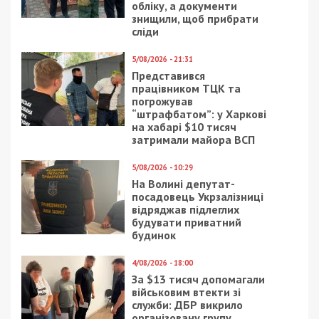
обліку, а документи
знищили, щоб прибрати
сліди
5/08/2026 - 21:31
Представився
працівником ТЦК та
погрожував
“штрафбатом”: у Харкові
на хабарі $10 тисяч
затримали майора ВСП
5/08/2026 - 10:29
На Волині депутат-
посадовець Укрзалізниці
відряджав підлеглих
будувати приватний
будинок
4/08/2026 - 18:00
За $13 тисяч допомагали
військовим втекти зі
служби: ДБР викрило
організовану групу