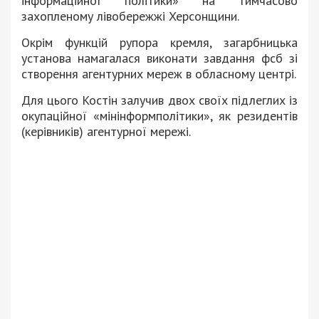
інформаційної політики» на тимчасово
захопленому лівобережжі Херсонщини.
Окрім функцій рупора кремля, загарбницька
установа намагалася виконати завдання фсб зі
створення агентурних мереж в обласному центрі.
Для цього Костін залучив двох своїх підлеглих із
окупаційної «мінінформполітики», як резидентів
(керівників) агентурної мережі.