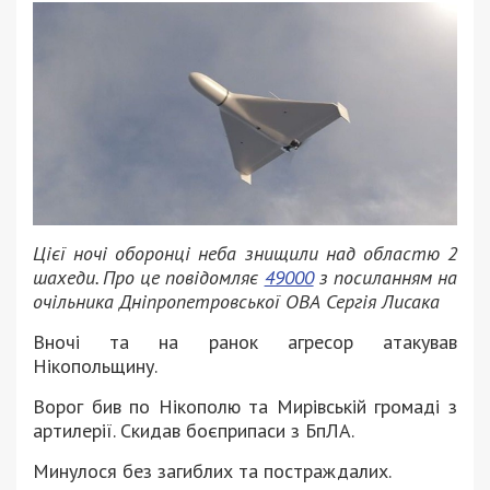
Цієї ночі оборонці неба знищили над областю 2
шахеди. Про це повідомляє
49000
з посиланням на
очільника Дніпропетровської ОВА Сергія Лисака
Вночі та на ранок агресор атакував
Нікопольщину.
Ворог бив по Нікополю та Мирівській громаді з
артилерії. Скидав боєприпаси з БпЛА.
Минулося без загиблих та постраждалих.