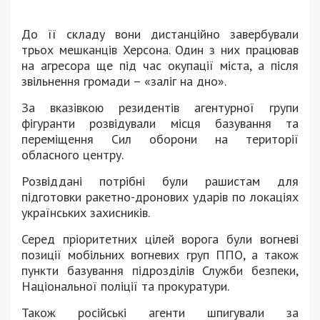
До її складу вони дистанційно завербували
трьох мешканців Херсона. Один з них працював
на агресора ще під час окупації міста, а після
звільнення громади – «заліг на дно».
За вказівкою резидентів агентурної групи
фігуранти розвідували місця базування та
переміщення Сил оборони на території
обласного центру.
Розвіддані потрібні були рашистам для
підготовки ракетно-дронових ударів по локаціях
українських захисників.
Серед пріоритетних цілей ворога були вогневі
позиції мобільних вогневих груп ППО, а також
пункти базування підрозділів Служби безпеки,
Національної поліції та прокуратури.
Також російські агенти шпигували за