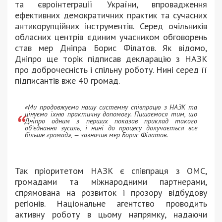
та євроінтеграції України, впровадження
ефективних демократичних практик та сучасних
антикорупційних інструментів. Серед очільників
обласних центрів єдиним учасником обговорень
став мер Дніпра Борис Філатов. Як відомо,
Дніпро ще торік підписав декларацію з НАЗК
про доброчесність і спільну роботу. Нині серед її
підписантів вже 40 громад.
«Ми продовжуємо нашу системну співпрацю з НАЗК та
цінуємо їхню практичну допомогу. Пишаємося тим, що
Дніпро одним з перших показав приклад такого
обʼєднання зусиль, і нині до процесу долучається все
більше громад», — зазначив мер Борис Філатов.
Так пріоритетом НАЗК є співпраця з ОМС,
громадами та міжнародними партнерами,
спрямована на розвиток і прозору відбудову
регіонів. Національне агентство проводить
активну роботу в цьому напрямку, надаючи