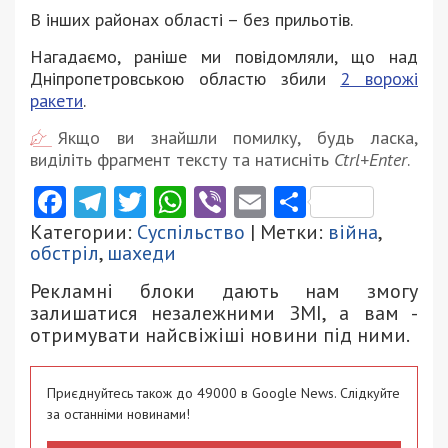
В інших районах області – без прильотів.
Нагадаємо, раніше ми повідомляли, що над
Дніпропетровською областю збили
2 ворожі
ракети
.
Якщо ви знайшли помилку, будь ласка,
виділіть фрагмент тексту та натисніть
Ctrl+Enter
.
Facebook
Telegram
Twitter
WhatsApp
Viber
Email
Поділити
Категории:
Суспільство
| Метки:
війна
,
обстріл
,
шахеди
Рекламні блоки дають нам змогу
залишатися незалежними ЗМІ, а вам -
отримувати найсвіжіші новини під ними.
Приєднуйтесь також до 49000 в Google News. Слідкуйте
за останніми новинами!