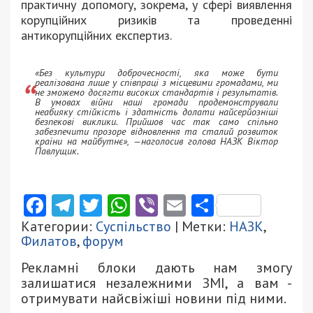
практичну допомогу, зокрема, у сфері виявлення
корупційних ризиків та проведенні
антикорупційних експертиз.
«Без культури доброчесності, яка може бути
реалізована лише у співпраці з місцевими громадами, ми
не зможемо досягти високих стандартів і результатів.
В умовах війни наші громади продемонстрували
неабияку стійкість і здатність долати найсерйозніші
безпекові виклики. Прийшов час так само спільно
забезпечити прозоре відновлення та сталий розвиток
країни на майбутнє», —наголосив голова НАЗК Віктор
Павлущик.
Facebook
Telegram
Twitter
WhatsApp
Viber
Email
Поділити
Категории:
Суспільство
| Метки:
НАЗК
,
Филатов
,
форум
Рекламні блоки дають нам змогу
залишатися незалежними ЗМІ, а вам -
отримувати найсвіжіші новини під ними.