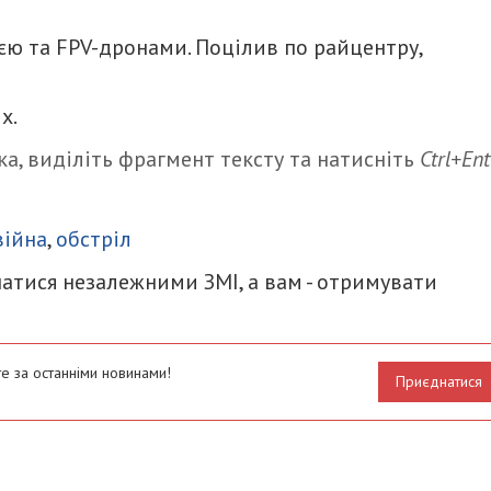
єю та FPV-дронами. Поцілив по райцентру,
х.
а, виділіть фрагмент тексту та натисніть
Ctrl+Ent
итися
війна
,
обстріл
атися незалежними ЗМІ, а вам - отримувати
е за останніми новинами!
Приєднатися