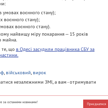
ни:
 в умовах воєнного стану);
ах воєнного стану);
 умовах воєнного стану).
йому найвищу міру покарання — 15 років
о майна.
 те, що
в Одесі засудили працівника СБУ за
частини.
итися
рф
,
військовий
,
вирок
атися незалежними ЗМІ, а вам - отримувати
е за останніми новинами!
Приєднатися