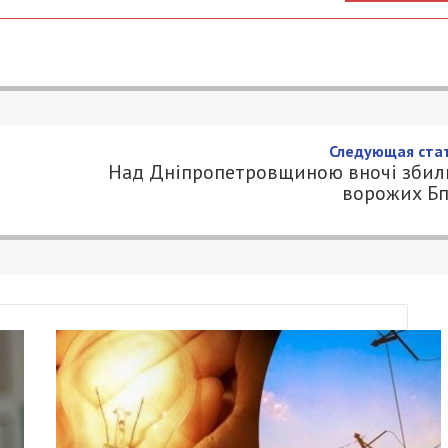
 декількох районах
.COM.UA