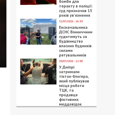
бомби для
теракту в поліції:
суд призначив 15
років ув’язнення
31/07/2026 - 16:30
Ексначальника
ДСНС Вінниччини
судитимуть за
будівництво
власних будинків
силами
рятувальників
30/07/2026 - 12:00
У Дніпрі
затримали
тікток-блогера,
який публікував
місця роботи
ТЦК, та
продавця
фіктивних
меддовідок