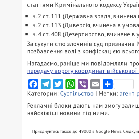
статтями Кримінального кодексу Украї
ч. 2 ст. 111 (Державна зрада, вчинена
ч. 2 ст. 113 (Диверсія, вчинена в умов
ч. 4 ст. 408 (Дезертирство, вчинене в
За сукупністю злочинів суд призначив 
позбавлення волі з конфіскацією всьог
Нагадаємо, раніше ми повідомляли про
передачу ворогу координат військової 
Facebook
Telegram
Twitter
WhatsApp
Viber
Email
Поділ
Категории:
Суспільство
| Метки:
агент 
Рекламні блоки дають нам змогу залиш
найсвіжіші новини під ними.
Приєднуйтесь також до 49000 в Google News. Слідкуйт