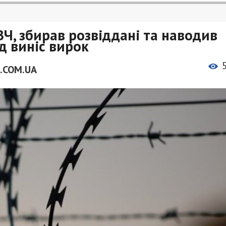
ЗЧ, збирав розвіддані та наводив
уд виніс вирок
.COM.UA