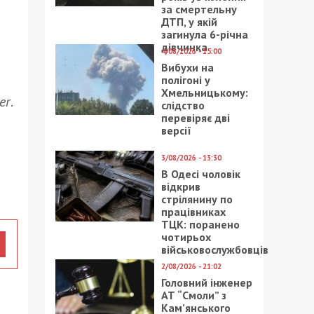
за смертельну
ДТП, у якій
загинула 6-річна
дівчинка
4/08/2026 - 15:00
Вибухи на
полігоні у
Хмельницькому:
er
.
слідство
перевіряє дві
версії
3/08/2026 - 13:30
В Одесі чоловік
відкрив
стрілянину по
працівниках
ТЦК: поранено
чотирьох
військовослужбовців
2/08/2026 - 21:02
Головний інженер
АТ “Смоли” з
Кам’янського