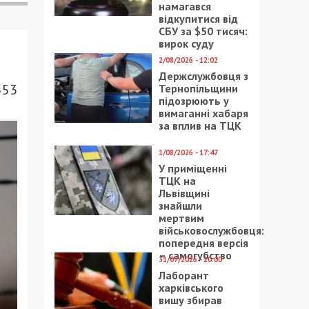
намагався
відкупитися від
СБУ за $50 тисяч:
вирок суду
2/08/2026 - 12:02
Держслужбовця з
553
Тернопільщини
підозрюють у
вимаганні хабаря
за вплив на ТЦК
1/08/2026 - 17:47
У приміщенні
ТЦК на
Львівщині
знайшли
мертвим
військовослужбовця:
попередня версія
– самогубство
31/07/2026 - 20:00
Лаборант
харківського
вишу збирав