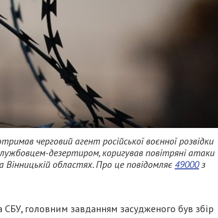
отримав черговий агент російської воєнної розвідки
вослужбовцем-дезертиром, коригував повітряні атаки
та Вінницькій областях. Про це повідомляє
49000
з
 СБУ, головним завданням засудженого був збір