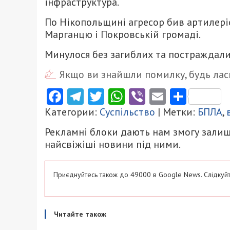
інфраструктура.
По Нікопольщині агресор бив артилері
Марганцю і Покровській громаді.
Минулося без загиблих та постраждали
Якщо ви знайшли помилку, будь ласк
Facebook
Telegram
Twitter
WhatsApp
Viber
Email
Поділ
Категории:
Суспільство
| Метки:
БПЛА
,
Рекламні блоки дають нам змогу залиш
найсвіжіші новини під ними.
Приєднуйтесь також до 49000 в Google News. Слідкуйт
Читайте також