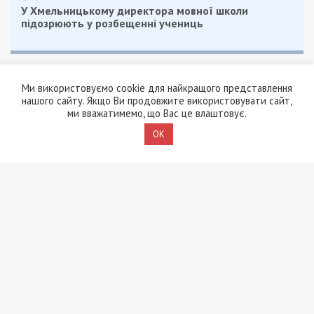
У Хмельницькому директора мовної школи
підозрюють у розбещенні учениць
Ми використовуємо cookie для найкращого представлення
нашого сайту. Якщо Ви продовжите використовувати сайт,
ми вважатимемо, що Вас це влаштовує.
OK
ПОПУЛЯРНІ НОВИНИ
5/08/2026 - 21:31
Представився
працівником ТЦК та
погрожував
“штрафбатом”: у Харкові
на хабарі $10 тисяч
затримали майора ВСП
5/08/2026 - 10:29
На Волині депутат-
посадовець Укрзалізниці