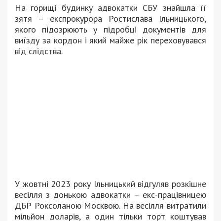
На горищі будинку адвокатки СБУ знайшла її
зятя – експрокурора Ростислава Ільницького,
якого підозрюють у підробці документів для
виїзду за кордон і який майже рік переховувався
від слідства.
У жовтні 2023 року Ільницький відгуляв розкішне
весілля з донькою адвокатки – екс-працівницею
ДБР Роксоланою Москвою. На весілля витратили
мільйон доларів, а один тільки торт коштував