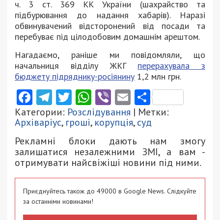
ч. 3 ст. 369 КК України (шахрайство та
підбурювання до надання хабарів). Наразі
обвинувачений відсторонений від посади та
перебуває під цілодобовим домашнім арештом.
Нагадаємо, раніше ми повідомляли, що
начальниця відділу ЖКГ
перерахувала з
бюджету підряднику-росіянину
1,2 млн грн.
Facebook
Telegram
Twitter
WhatsApp
Viber
Email
Поділити
Категории:
Розслідування
| Метки:
Архіваріус
,
гроші
,
корупція
,
суд
Рекламні блоки дають нам змогу
залишатися незалежними ЗМІ, а вам -
отримувати найсвіжіші новини під ними.
Приєднуйтесь також до 49000 в Google News. Слідкуйте
за останніми новинами!