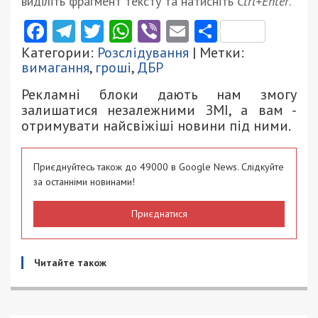
виділіть фрагмент тексту та натисніть
Ctrl+Enter
.
Facebook
Telegram
Twitter
WhatsApp
Viber
Email
Поділити
Категории:
Розслідування
| Метки:
вимагання
,
гроші
,
ДБР
Рекламні блоки дають нам змогу
залишатися незалежними ЗМІ, а вам -
отримувати найсвіжіші новини під ними.
Приєднуйтесь також до 49000 в Google News. Слідкуйте
за останніми новинами!
Приєднатися
Читайте також