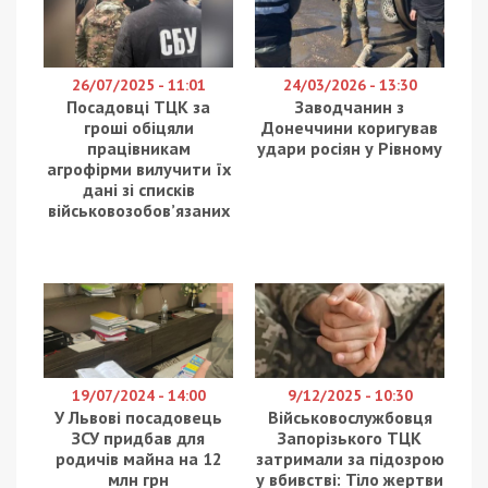
26/07/2025 - 11:01
24/03/2026 - 13:30
Посадовці ТЦК за
Заводчанин з
гроші обіцяли
Донеччини коригував
працівникам
удари росіян у Рівному
агрофірми вилучити їх
дані зі списків
військовозобов’язаних
19/07/2024 - 14:00
9/12/2025 - 10:30
У Львові посадовець
Військовослужбовця
ЗСУ придбав для
Запорізького ТЦК
родичів майна на 12
затримали за підозрою
млн грн
у вбивстві: Тіло жертви