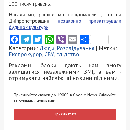
100 тисяч гривень.
Нагадаємо, раніше ми повідомляли , що на
Дніпропетровщині
незаконно приватизували
будинок культури
.
Facebook
Telegram
Twitter
WhatsApp
Viber
Email
Поділити
Категории:
Люди
,
Розслідування
| Метки:
Експрокурор
,
СБУ
,
слідство
Рекламні блоки дають нам змогу
залишатися незалежними ЗМІ, а вам -
отримувати найсвіжіші новини під ними.
Приєднуйтесь також до 49000 в Google News. Слідкуйте
за останніми новинами!
Приєднатися