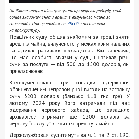
На Житомирщині обвинувачують архіваріуса райсуду, який
обіцяв знайомим зняти арешт з вилученого майна за
винагороду. Про це повідомляє
49000
з посиланням
на прокуратуру.
Працівник суду обіцяв знайомим за гроші зняти
арешт з майна, вилученого у межах кримінальних
та адміністративних проваджень. Він запевняв,
що має особисті зв’язки у суді, і називав різні
суми за послуги — від 500 до 1500 доларів, які
привласнював.
Задокументовано три випадки одержання
обвинуваченим неправомірної вигоди на загальну
суму 3200 доларів (близько 118 тис. грн). У
лютому 2024 року його затримали під час
одержання чергового хабара, що завадило
архіваріусу отримати ще 1200 доларів за
чергову “послугу” зі зняття арешту з майна.
Держслужбовця судитимуть за ч. 1 та 2 ст. 190,