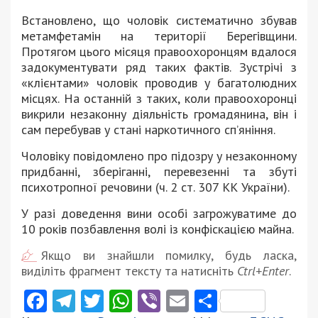
Встановлено, що чоловік систематично збував
метамфетамін на території Берегівщини.
Протягом цього місяця правоохоронцям вдалося
задокументувати ряд таких фактів. Зустрічі з
«клієнтами» чоловік проводив у багатолюдних
місцях. На останній з таких, коли правоохоронці
викрили незаконну діяльність громадянина, він і
сам перебував у стані наркотичного сп’яніння.
Чоловіку повідомлено про підозру у незаконному
придбанні, зберіганні, перевезенні та збуті
психотропної речовини (ч. 2 ст. 307 КК України).
У разі доведення вини особі загрожуватиме до
10 років позбавлення волі із конфіскацією майна.
Якщо ви знайшли помилку, будь ласка,
виділіть фрагмент тексту та натисніть
Ctrl+Enter
.
Facebook
Telegram
Twitter
WhatsApp
Viber
Email
Поділити