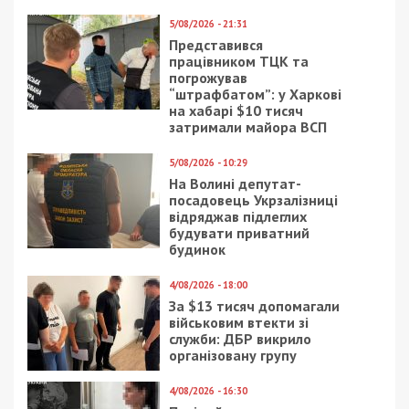
5/08/2026 - 21:31
Представився
працівником ТЦК та
погрожував
“штрафбатом”: у Харкові
на хабарі $10 тисяч
затримали майора ВСП
5/08/2026 - 10:29
На Волині депутат-
посадовець Укрзалізниці
відряджав підлеглих
будувати приватний
будинок
4/08/2026 - 18:00
За $13 тисяч допомагали
військовим втекти зі
служби: ДБР викрило
організовану групу
4/08/2026 - 16:30