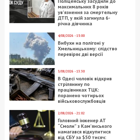
Поліцейську засудили до
максимальних 8 років
ув’язнення за смертельну
ДТП, у якій загинула 6-
річна дівчинка
4/08/2026 - 15:00
Вибухи на полігоні у
Хмельницькому: слідство
перевіряє дві версії
3/08/2026 - 13:30
В Одесі чоловік відкрив
стрілянину по
працівниках ТЦК:
поранено чотирьох
військовослужбовців
2/08/2026 - 21:02
Головний інженер АТ
“Смоли” з Кам’янського
намагався відкупитися
від СБУ за $50 тисяч: