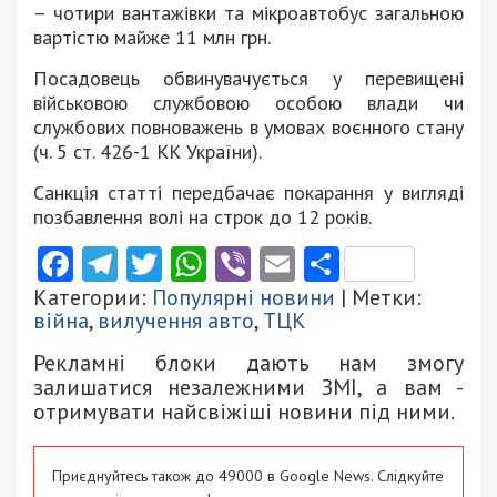
– чотири вантажівки та мікроавтобус загальною
вартістю майже 11 млн грн.
Посадовець обвинувачується у перевищені
військовою службовою особою влади чи
службових повноважень в умовах воєнного стану
(ч. 5 ст. 426-1 КК України).
Санкція статті передбачає покарання у вигляді
позбавлення волі на строк до 12 років.
Facebook
Telegram
Twitter
WhatsApp
Viber
Email
Поділити
Категории:
Популярні новини
| Метки:
війна
,
вилучення авто
,
ТЦК
Рекламні блоки дають нам змогу
залишатися незалежними ЗМІ, а вам -
отримувати найсвіжіші новини під ними.
Приєднуйтесь також до 49000 в Google News. Слідкуйте