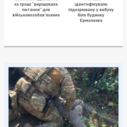
за гроші “вирішувала
ідентифікували
питання” для
підозрювану у вибуху
військовозобов’язаних
біля будинку
Єрмолаєва