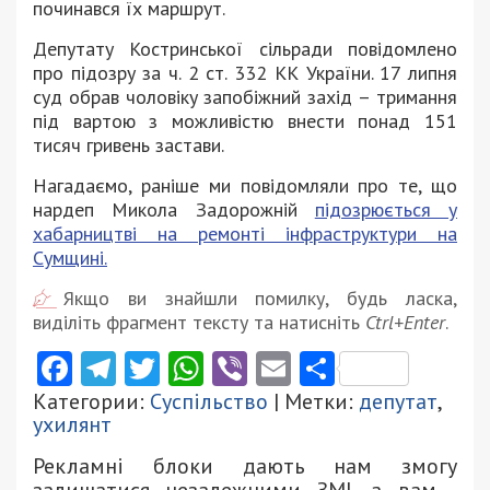
починався їх маршрут.
Депутату Костринської сільради повідомлено
про підозру за ч. 2 ст. 332 КК України. 17 липня
суд обрав чоловіку запобіжний захід – тримання
під вартою з можливістю внести понад 151
тисяч гривень застави.
Нагадаємо, раніше ми повідомляли про те, що
нардеп Микола Задорожній
підозрюється у
хабарництві на ремонті інфраструктури на
Сумщині.
Якщо ви знайшли помилку, будь ласка,
виділіть фрагмент тексту та натисніть
Ctrl+Enter
.
Facebook
Telegram
Twitter
WhatsApp
Viber
Email
Поділити
Категории:
Суспільство
| Метки:
депутат
,
ухилянт
Рекламні блоки дають нам змогу
залишатися незалежними ЗМІ, а вам -