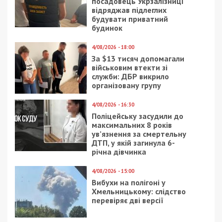
запроваджують нові обмеження
Следующая статья:
Атаки на Нікопольщину: понівечені 2
вантажівки й більш ніж півтора десятки
легковиків
СУСПІЛЬСТВО
15/01/2021 - 21:00
27/04/2022 - 17:09
Днепряне требуют
Оккупанты похищают
осветить одну из
украинцев призывного
самых протяженных
возраста – разведка
улиц