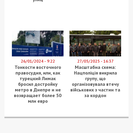
області, який за 70 тисяч доларів США обіцяв
знайомому працевлаштування на керівну посаду
в державне підприємство “Укрспирт”. Про це
повідомляє
49000
з посиланням на Київську
обласну прокуратуру.
Встановлено, що підозрюваний повідомив
знайомому, що за 70 тисяч доларів США може
посприяти йому в працевлаштуванні на посаду
директора ДП “Укрспирт”. При цьому він
запевнив, що має для цього відповідні “зв’язки”.
Правоохоронці затримали чоловіка “на
гарячому” під час одержання всієї обумовленої
суми. Мешканцю Київщини повідомлено про
підозру за фактом шахрайства (ч. 5 ст. 190 КК
України).