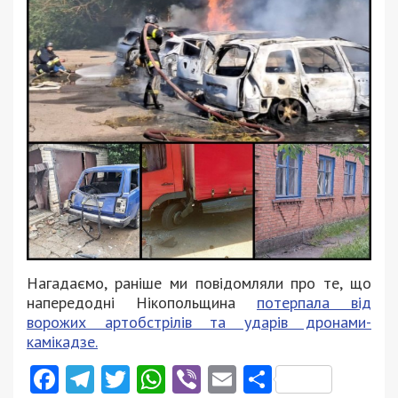
Нагадаємо, раніше ми повідомляли про те, що
напередодні Нікопольщина
потерпала від
ворожих артобстрілів та ударів дронами-
камікадзе.
Facebook
Telegram
Twitter
WhatsApp
Viber
Email
Поділити