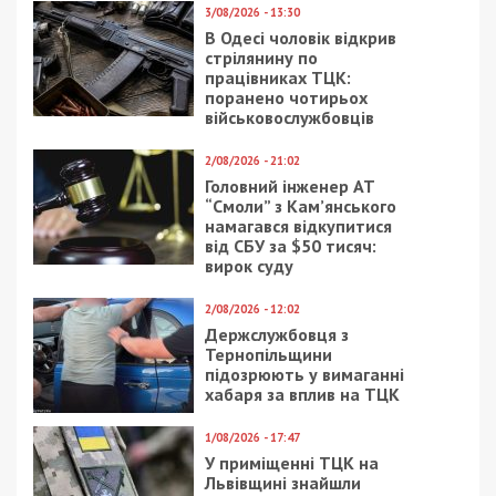
26/01/2024 - 9:22
27/05/2025 - 16:37
Тонкости восточного
Масштабна схема:
правосудия, или, как
Нацполіція викрила
турецкий Лимак
групу, що
бросил достройку
організовувала втечу
метро в Днепре и не
військових з частин та
возвращает более 50
за кордон
млн евро