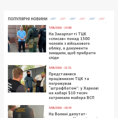
прокуратура
,
шахрайство
Рекламні блоки дають нам змогу
залишатися незалежними ЗМІ, а вам -
отримувати найсвіжіші новини під ними.
Приєднуйтесь також до 49000 в Google News. Слідкуйте
за останніми новинами!
Приєднатися
Читайте також
Предыдущая статья:
За графіком не лише світло, а й вода:
комунальники на Київщині та Сумщині