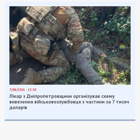
За клопотанням прокуратури йому обрано
запобіжний захід у вигляді тримання під вартою
з альтернативою у понад 3 мільйони гривень
застави.
Нагадаємо, раніше ми повідомляли про те, що
командир відділення судна ВМС
вимагав з
підлеглих плату за відгул на сушу.
Facebook
Telegram
Twitter
WhatsApp
Viber
Email
Поділити
Категории:
Суспільство
| Метки: