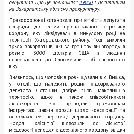
депутата. Про це повідомляє
49000
з посиланням
на Закарпатську обласну прокуратуру.
Правоохоронці встановили причетність депутата
сільради до схеми протиправного перетину
кордону, яку ліквідували в минулому році на
території Ужгородського району. Тоді викрили
трьох закарпатців, які за грошову винагороду в
розмірі 3000 доларів США з людини
переправляли до Словаччини осіб призовного
віку.
Виявилось, що чоловіків розміщували в с. Вишка,
у готелі, що належить родині підозрюваного
депутата. Останній добре знав навколишню
територію, адже є також співробітником
лісоохорони. Він проводив громадянам
інструктаж, даючи поради щодо конспірації та
особливостей перетину державного кордону.
Надалі “клієнтів” відвозили до лісистої
місцевості неподалік державного кордону, звідки