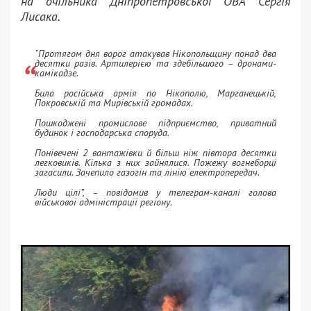
на очільника Дніпропетровської ОВА Сергія
Лисака.
“Протягом дня ворог атакував Нікопольщину понад два
десятки разів. Артилерією та здебільшого – дронами-
камікадзе.
Била російська армія по Нікополю, Марганецькій,
Покровській та Мирівській громадах.
Пошкоджені промислове підприємство, приватний
будинок і господарська споруда.
Понівечені 2 вантажівки й більш ніж півтора десятки
легковиків. Кілька з них зайнялися. Пожежу вогнеборці
загасили. Зачепило газогін та лінію електропередач.
Люди цілі”, – повідомив у телеграм-каналі голова
військової адміністрації регіону.