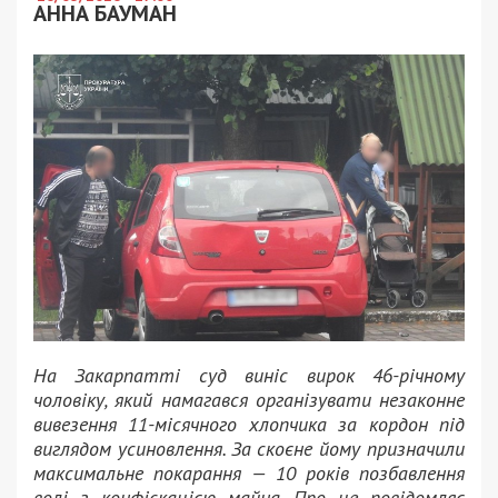
АННА БАУМАН
На Закарпатті суд виніс вирок 46-річному
чоловіку, який намагався організувати незаконне
вивезення 11-місячного хлопчика за кордон під
виглядом усиновлення. За скоєне йому призначили
максимальне покарання — 10 років позбавлення
волі з конфіскацією майна. Про це повідомляє