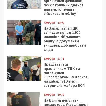
організував фейковий
психіатричний діагноз
для виключення з
військового обліку
7/08/2026 - 15:00
На Закарпатті ТЦК
«списав» понад 1500
чоловік з військового
обліку, а документи
знищили, щоб прибрати
сліди
5/08/2026 - 21:31
Представився
працівником ТЦК та
погрожував
“штрафбатом”: у Харкові
на хабарі $10 тисяч
затримали майора ВСП
5/08/2026 - 10:29
На Волині депутат-
посадовець Укрзалізниці