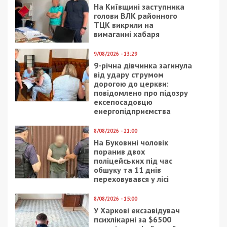
На Київщині заступника
голови ВЛК районного
ТЦК викрили на
вимаганні хабаря
9/08/2026 - 13:29
9-річна дівчинка загинула
від удару струмом
дорогою до церкви:
повідомлено про підозру
ексепосадовцю
енергопідприємства
8/08/2026 - 21:00
На Буковині чоловік
поранив двох
поліцейських під час
обшуку та 11 днів
переховувався у лісі
8/08/2026 - 15:00
У Харкові ексзавідувач
психлікарні за $6500