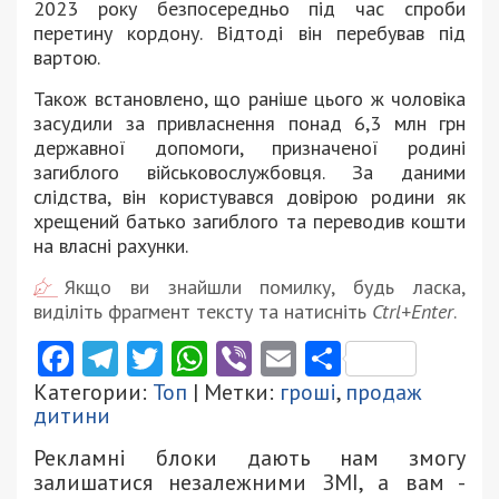
2023 року безпосередньо під час спроби
перетину кордону. Відтоді він перебував під
вартою.
Також встановлено, що раніше цього ж чоловіка
засудили за привласнення понад 6,3 млн грн
державної допомоги, призначеної родині
загиблого військовослужбовця. За даними
слідства, він користувався довірою родини як
хрещений батько загиблого та переводив кошти
на власні рахунки.
Якщо ви знайшли помилку, будь ласка,
виділіть фрагмент тексту та натисніть
Ctrl+Enter
.
Facebook
Telegram
Twitter
WhatsApp
Viber
Email
Поділити
Категории:
Топ
| Метки:
гроші
,
продаж
дитини
Рекламні блоки дають нам змогу
залишатися незалежними ЗМІ, а вам -