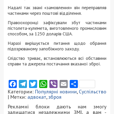
Надалі так звані «замовлення» він переправляв
частинами через поштові відділення.
Правоохоронці зафіксували збут частинами
пістолета-кулемета, виготовленого промисловим
способом, за 1250 доларів США.
Наразі вирішується питання щодо обрання
підозрюваному запобіжного заходу.
Слідство триває, встановлюються всі обставини
справи та джерела постачання вказаної зброї.
Facebook
Telegram
Twitter
WhatsApp
Viber
Email
Поділити
Категории:
Популярні новини
,
Суспільство
| Метки:
адвокат
,
зброя
Рекламні блоки дають нам змогу
залишатися незалежними ЗМІ, а вам -