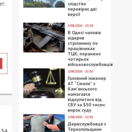
er
.
слідство
перевіряє дві
версії
3/08/2026 - 13:30
В Одесі чоловік
відкрив
стрілянину по
працівниках
ТЦК: поранено
чотирьох
військовослужбовців
2/08/2026 - 21:02
Головний інженер
АТ “Смоли” з
Кам’янського
намагався
відкупитися від
СБУ за $50 тисяч:
вирок суду
2/08/2026 - 12:02
Держслужбовця з
Тернопільщини
534