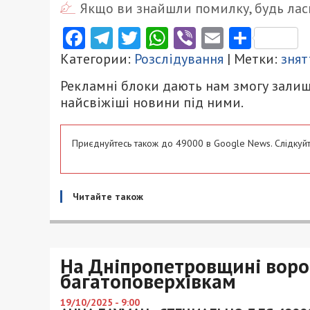
Якщо ви знайшли помилку, будь ласк
Facebook
Telegram
Twitter
WhatsApp
Viber
Email
Поділ
Категории:
Розслідування
| Метки:
знят
Рекламні блоки дають нам змогу залиш
найсвіжіші новини під ними.
Приєднуйтесь також до 49000 в Google News. Слідкуйт
Читайте також
На Дніпропетровщині воро
багатоповерхівкам
19/10/2025 - 9:00