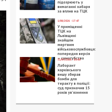
підозрюють у
вимаганні хабаря
за вплив на ТЦК
1/08/2026 - 17:47
У приміщенні
ТЦК на
Львівщині
знайшли
мертвим
військовослужбовця:
попередня версія
– самогубство
31/07/2026 - 20:00
Лаборант
харківського
вишу збирав
бомби для
теракту в поліції:
суд призначив 15
років ув’язнення