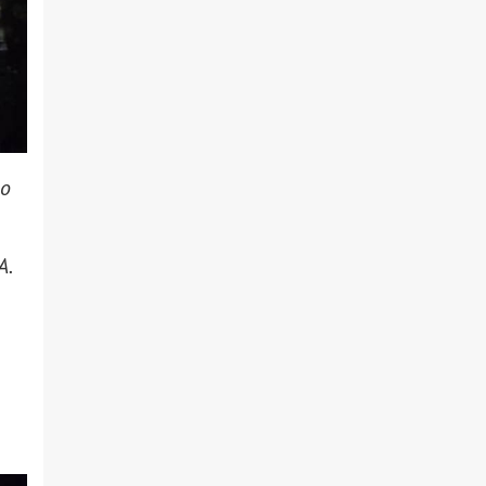
го
А.