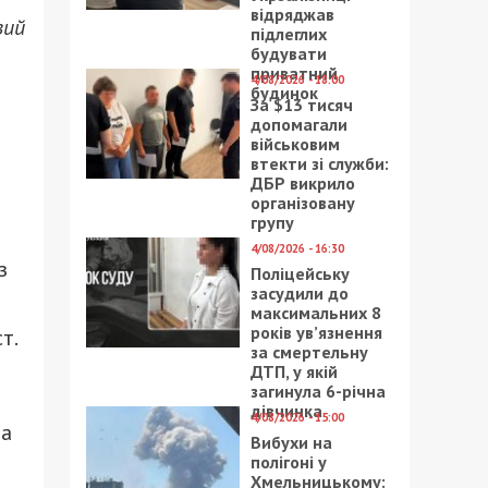
відряджав
вий
підлеглих
будувати
приватний
4/08/2026 - 18:00
будинок
За $13 тисяч
в
допомагали
військовим
втекти зі служби:
и
ДБР викрило
організовану
групу
4/08/2026 - 16:30
з
Поліцейську
засудили до
максимальних 8
років ув’язнення
т.
за смертельну
ДТП, у якій
загинула 6-річна
дівчинка
4/08/2026 - 15:00
та
Вибухи на
полігоні у
Хмельницькому: