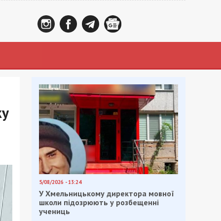
ку
5/08/2026 - 13:24
У Хмельницькому директора мовної
школи підозрюють у розбещенні
учениць