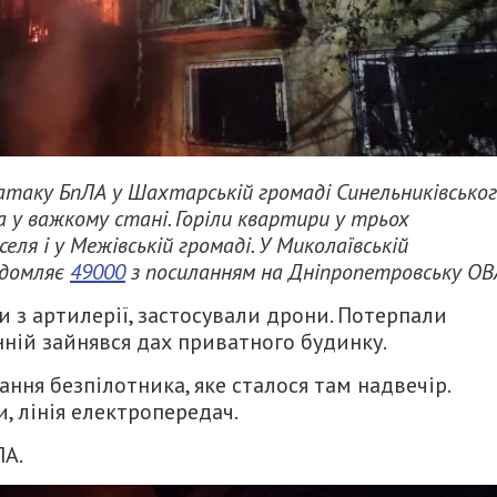
атаку БпЛА у Шахтарській громаді Синельниківсько
 у важкому стані. Горіли квартири у трьох
ля і у Межівській громаді. У Миколаївській
ідомляє
49000
з посиланням на Дніпропетровську ОВ
и з артилерії, застосували дрони. Потерпали
нній зайнявся дах приватного будинку.
ння безпілотника, яке сталося там надвечір.
, лінія електропередач.
ЛА.