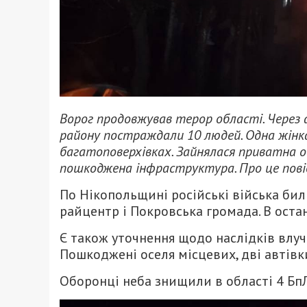
Ворог продовжував терор області. Через 
району постраждали 10 людей. Одна жінка
багатоповерхівках. Зайнялася приватна осе
пошкоджена інфраструктура. Про це пов
По Нікопольщині російські війська бил
райцентр і Покровська громада. В оста
Є також уточнення щодо наслідків влуча
Пошкоджені оселя місцевих, дві автівки
Оборонці неба знищили в області 4 Бп