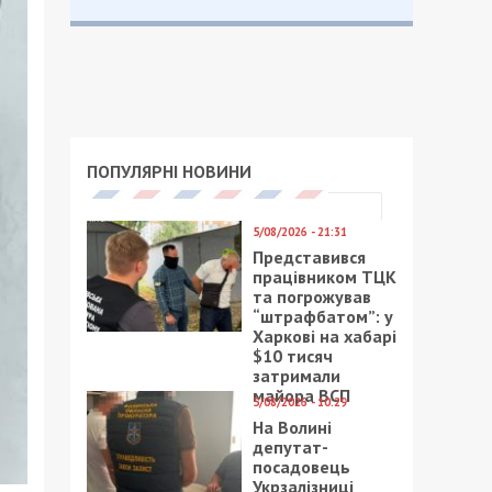
ПОПУЛЯРНІ НОВИНИ
5/08/2026 - 21:31
Представився
працівником ТЦК
та погрожував
“штрафбатом”: у
Харкові на хабарі
$10 тисяч
затримали
майора ВСП
5/08/2026 - 10:29
На Волині
депутат-
посадовець
Укрзалізниці