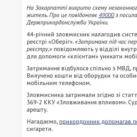
На Закарпатті викрито схему незаконного 
житель. Про це повідомляє
49000
з посила
Держприкордонслужби України.
44-річний зловмисник налагодив систе
реєстрі «Оберіг».
«Затримано під час пер
реєстру,»
повідомляють у відділі внутрі
для допомоги «клієнтам» уникати мобіл
Затримання відбулося спільно з МВД, п
Вилучено кошти від оборудки та особист
мобільним телефоном.
Зловмисника затримали згідно зі статт
369-2 ККУ «Зловживання впливом». Суд
арешту.
Нагадаємо,
прикордонник допомагав п
сигарети.