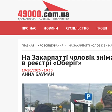
ПРО НАС
НОВИНИ
СУСПІЛЬСТВО
ГРОШІ
ГЛАВНАЯ
>
РОЗСЛІДУВАННЯ
>
НА ЗАКАРПАТТІ ЧОЛОВІК ЗНІМ
На Закарпатті чоловік знім
в реєстрі «Оберіг»
19/10/2025 - 10:30
АННА БАУМАН