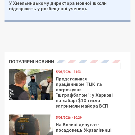
Днепровского депутата-перебежчика
ждет изгнание из рая?
Следующая статья:
Врачи борются за жизнь девочки, сбитой
на Слобожанском проспекте
СУСПІЛЬСТВО
3/08/2021 - 22:00
19/11/2025 - 12:00
Почему в Днепре 100
Депутат-
лет назад грабили
контрабандист:
пекарни
викрито схему
незаконного експорту