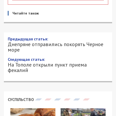
Читайте також
Днепряне отправились покорять
Черное море
29/06/2017 - 9:48
ЕКАТЕРИНА КРУГЛОВА - СПЕЦИАЛЬНО
2962
ДЛЯ 49000.COM.UA
Пока кто-то только начинает свой отпуск на
пляжах Днепра, другие покоряют реку под
парусами. Сегодня, 29 июня, в Днепре стартовала
парусная регата. Об этом говорят
в сюжет ТСН
.
Маршрут проложен через знаковые места
казачества. Участники преодолеют почти 2000