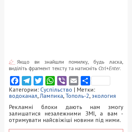
Якщо ви знайшли помилку, будь ласка,
виділіть фрагмент тексту та натисніть
Ctrl+Enter
.
Facebook
Telegram
Twitter
WhatsApp
Viber
Email
Поділити
Категории:
Суспільство
| Метки:
водоканал
,
Лампика
,
Тополь-2
,
экология
Рекламні блоки дають нам змогу
залишатися незалежними ЗМІ, а вам -
отримувати найсвіжіші новини під ними.