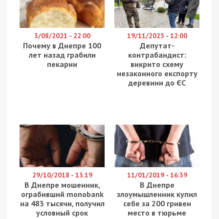
километров: сначала по реке, а затем Черному
морю. Покорять большую воду отправилось
тридцать днепровских судов. Их поездка
продлится 20 дней.
Будем идти по тем местам, где ходили казаки на своих
чайках: Каменка-Днепровская, Новая Каховка, Мамаев
курган – это все большая история, – говорит участник
регаты Олег Пронин.