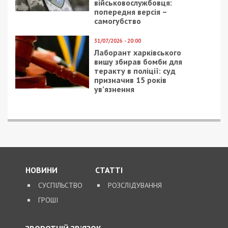
ПОПУЛЯРНІ НОВИНИ
5/08/2026 - 21:31
Представився
працівником ТЦК та
погрожував
“штрафбатом”: у Харкові
на хабарі $10 тисяч
затримали майора ВСП
5/08/2026 - 10:29
На Волині депутат-
посадовець Укрзалізниці
відряджав підлеглих
будувати приватний
будинок
4/08/2026 - 18:00
За $13 тисяч допомагали
військовим втекти зі
служби: ДБР викрило
організовану групу