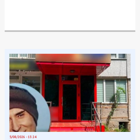
Facebook
Telegram
Twitter
WhatsApp
Viber
Email
Поділити
Категории:
Суспільство
| Метки:
парусная
регата
,
парусник
,
регата
Рекламні блоки дають нам змогу
залишатися незалежними ЗМІ, а вам -
отримувати найсвіжіші новини під ними.
Приєднуйтесь також до 49000 в Google News. Слідкуйте
за останніми новинами!
Приєднатися
Читайте також
Предыдущая статья: