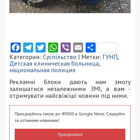
Facebook
Telegram
Twitter
WhatsApp
Viber
Email
Поділити
Категории:
Суспільство
| Метки:
ГУНП
,
Детская клиническая больница
,
национальная полиция
Рекламні блоки дають нам змогу
залишатися незалежними ЗМІ, а вам -
отримувати найсвіжіші новини під ними.
Приєднуйтесь також до 49000 в Google News. Слідкуйте
за останніми новинами!
Приєднатися