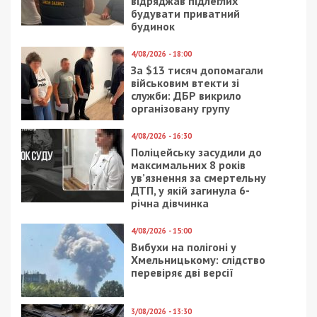
деревини до ЄС
29/10/2018 - 13:19
11/01/2019 - 16:39
В Днепре мошенник,
В Днепре
ограбивший monobank
злоумышленник купил
на 483 тысячи, получил
себе за 200 гривен
условный срок
место в тюрьме