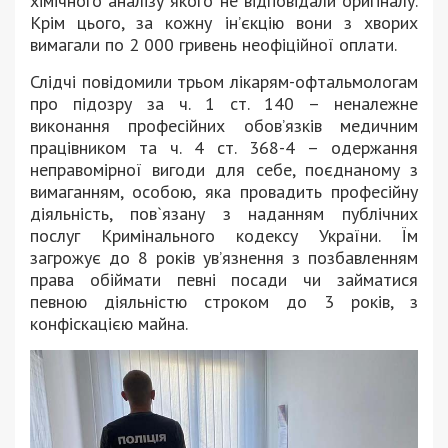
хімічного аналізу якого не відповідали оригіналу.
Крім цього, за кожну ін’єкцію вони з хворих
вимагали по 2 000 гривень неофіційної оплати.
Слідчі повідомили трьом лікарям-офтальмологам
про підозру за ч. 1 ст. 140 – неналежне
виконання професійних обов’язків медичним
працівником та ч. 4 ст. 368-4 – одержання
неправомірної вигоди для себе, поєднаному з
вимаганням, особою, яка провадить професійну
діяльність, пов`язану з наданням публічних
послуг Кримінального кодексу України. Їм
загрожує до 8 років ув’язнення з позбавленням
права обіймати певні посади чи займатися
певною діяльністю строком до 3 років, з
конфіскацією майна.