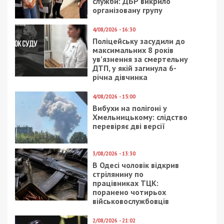
служби: ДБР викрило
організовану групу
4/08/2026 - 16:30
Поліцейську засудили до
максимальних 8 років
ув’язнення за смертельну
ДТП, у якій загинула 6-
річна дівчинка
4/08/2026 - 15:00
Вибухи на полігоні у
Хмельницькому: слідство
перевіряє дві версії
3/08/2026 - 13:30
В Одесі чоловік відкрив
стрілянину по
працівниках ТЦК:
поранено чотирьох
військовослужбовців
2/08/2026 - 21:02