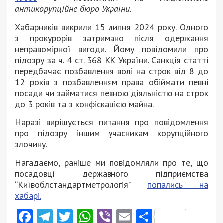
антикорупційне бюро України.
Хабарників викрили 15 липня 2024 року. Одного
з прокурорів затримано після одержання
неправомірної вигоди. Йому повідомили про
підозру за ч. 4 ст. 368 КК України. Санкція статті
передбачає позбавлення волі на строк від 8 до
12 років з позбавленням права обіймати певні
посади чи займатися певною діяльністю на строк
до 3 років та з конфіскацією майна.
Наразі вирішується питання про повідомлення
про підозру іншим учасникам корупційного
злочину.
Нагадаємо, раніше ми повідомляли про те, що
посадовці державного підприємства
“Київоблстандартметрологія”
попались на
хабарі.
Facebook
Telegram
Twitter
WhatsApp
Viber
Email
Поділити