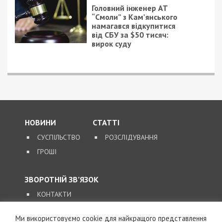
Головний інженер АТ
“Смоли” з Кам’янського
намагався відкупитися
від СБУ за $50 тисяч:
вирок суду
НОВИНИ
СТАТТІ
СУСПІЛЬСТВО
РОЗСЛІДУВАННЯ
ГРОШІ
ЗВОРОТНІЙ ЗВ’ЯЗОК
КОНТАКТИ
Ми використовуємо cookie для найкращого представлення
SUPPORT@49000.COM.UA