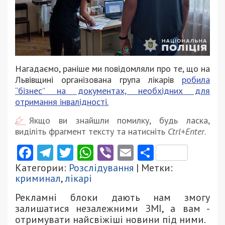
Нагадаємо, раніше ми повідомляли про те, що на
Львівщині організована група лікарів
робила
“бізнес” на документах, необхідних для
отримання інвалідності.
Якщо ви знайшли помилку, будь ласка,
виділіть фрагмент тексту та натисніть
Ctrl+Enter
.
Facebook
Telegram
Twitter
WhatsApp
Viber
Email
Поділити
Категории:
Розслідування
| Метки:
криминал
,
лікарі
Рекламні блоки дають нам змогу
залишатися незалежними ЗМІ, а вам -
отримувати найсвіжіші новини під ними.