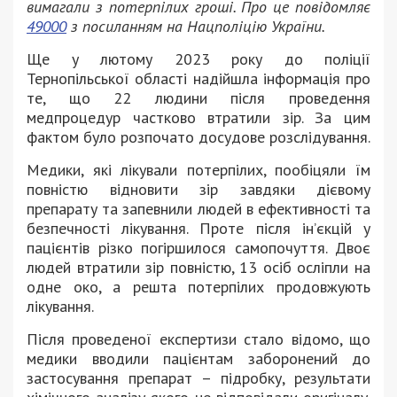
вимагали з потерпілих гроші. Про це повідомляє
49000
з посиланням на Нацполіцію України.
Ще у лютому 2023 року до поліції
Тернопільської області надійшла інформація про
те, що 22 людини після проведення
медпроцедур частково втратили зір. За цим
фактом було розпочато досудове розслідування.
Медики, які лікували потерпілих, пообіцяли їм
повністю відновити зір завдяки дієвому
препарату та запевнили людей в ефективності та
безпечності лікування. Проте після ін’єкцій у
пацієнтів різко погіршилося самопочуття. Двоє
людей втратили зір повністю, 13 осіб осліпли на
одне око, а решта потерпілих продовжують
лікування.
Після проведеної експертизи стало відомо, що
медики вводили пацієнтам заборонений до
застосування препарат – підробку, результати