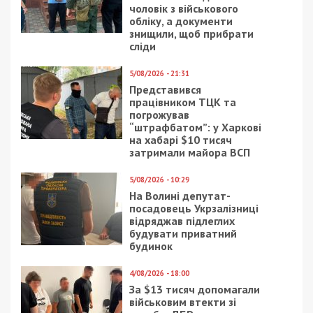
чоловік з військового
обліку, а документи
знищили, щоб прибрати
сліди
5/08/2026 - 21:31
Представився
працівником ТЦК та
погрожував
“штрафбатом”: у Харкові
на хабарі $10 тисяч
затримали майора ВСП
5/08/2026 - 10:29
На Волині депутат-
посадовець Укрзалізниці
відряджав підлеглих
будувати приватний
будинок
4/08/2026 - 18:00
За $13 тисяч допомагали
військовим втекти зі