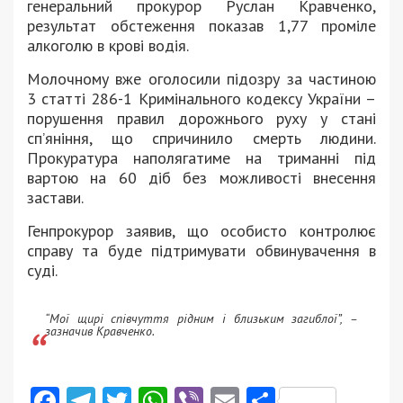
генеральний прокурор Руслан Кравченко,
результат обстеження показав 1,77 проміле
алкоголю в крові водія.
Молочному вже оголосили підозру за частиною
3 статті 286-1 Кримінального кодексу України –
порушення правил дорожнього руху у стані
сп’яніння, що спричинило смерть людини.
Прокуратура наполягатиме на триманні під
вартою на 60 діб без можливості внесення
застави.
Генпрокурор заявив, що особисто контролює
справу та буде підтримувати обвинувачення в
суді.
“Мої щирі співчуття рідним і близьким загиблої”, –
зазначив Кравченко.
Facebook
Telegram
Twitter
WhatsApp
Viber
Email
Поділити