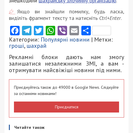
знешкодили
шахрайську злочинну організацію
.
Якщо ви знайшли помилку, будь ласка,
виділіть фрагмент тексту та натисніть
Ctrl+Enter
.
Facebook
Telegram
Twitter
WhatsApp
Viber
Email
Поділити
Категории:
Популярні новини
| Метки:
гроші
,
шахрай
Рекламні блоки дають нам змогу
залишатися незалежними ЗМІ, а вам -
отримувати найсвіжіші новини під ними.
Приєднуйтесь також до 49000 в Google News. Слідкуйте
за останніми новинами!
Приєднатися
Читайте також