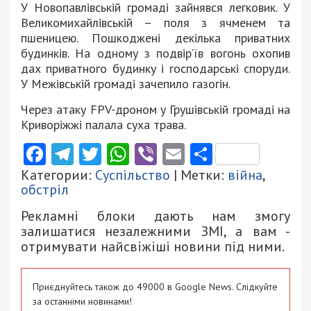
У Новопавлівській громаді зайнявся легковик. У
Великомихайлівській – поля з ячменем та
пшеницею. Пошкоджені декілька приватних
будинків. На одному з подвір’їв вогонь охопив
дах приватного будинку і господарські споруди.
У Межівській громаді зачепило газогін.
Через атаку FPV-дроном у Грушівській громаді на
Криворіжжі палала суха трава.
Facebook
Telegram
Twitter
WhatsApp
Viber
Email
Поділити
Категории:
Суспільство
| Метки:
війна
,
обстріл
Рекламні блоки дають нам змогу
залишатися незалежними ЗМІ, а вам -
отримувати найсвіжіші новини під ними.
Приєднуйтесь також до 49000 в Google News. Слідкуйте
за останніми новинами!