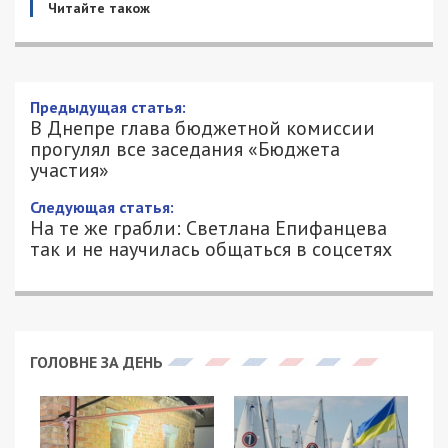
Читайте також
В Днепре глава бюджетной комиссии
прогулял все заседания «Бюджета
участия»
12/09/2017 - 15:30
КОНСТАНТИН КОШЕЛЕВ -
3345
СПЕЦИАЛЬНО ДЛЯ 49000.COM.UA
Для депутатов горсовета уже становится
нормой систематически прогуливать важные
заседания, ссылаясь на всевозможные причины.
Один из таких «ответственных» депутатов –
Артем Хмельников, глава комиссии по бюджету,
финансам и местного
самоуправления Днепровского горсовета.