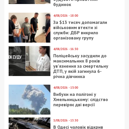
Приєднатися
Читайте також
Предыдущая статья:
Антон Геращенко забанил днепровского
волонтера за высказывания о Саакашвили
Следующая статья:
В автокатастрофе погиб известный
днепровский бизнесмен
ГОЛОВНЕ ЗА ДЕНЬ