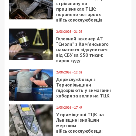
15/01/2026 - 9:00
8/07/2018 - 19:32
Дніпропетровщина
В Днепре пройдет
вночі потерпала від
очередной этап
ворожих атак
Открытого кубка по
парусному спорту
23/02/2026 - 10:31
8/05/2020 - 13:54
Мільйонні збитки у
Насмерть стояли
нацпарку
студенты: как сейчас
“Білоозерський”: в.о.
выглядит наивысшая