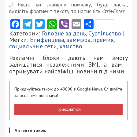
Якщо ви знайшли помилку, будь ласка,
виділіть фрагмент тексту та натисніть
Ctrl+Enter
.
Facebook
Telegram
Twitter
WhatsApp
Viber
Email
Поділити
Категории:
Головне за день
,
Суспільство
|
Метки:
Епифанцева
,
заммэра
,
премия
,
социальные сети
,
хамство
Рекламні блоки дають нам змогу
залишатися незалежними ЗМІ, а вам -
отримувати найсвіжіші новини під ними.
Приєднуйтесь також до 49000 в Google News. Слідкуйте
за останніми новинами!
Приєднатися
Читайте також