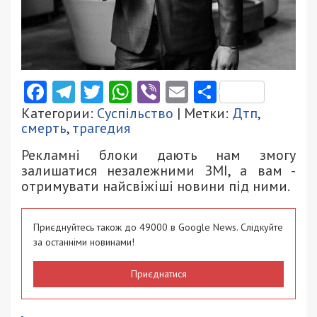
Facebook
Telegram
Twitter
WhatsApp
Viber
Email
Поділити
Категории:
Суспільство
| Метки:
Дтп
,
смерть
,
трагедия
Рекламні блоки дають нам змогу
залишатися незалежними ЗМІ, а вам -
отримувати найсвіжіші новини під ними.
Приєднуйтесь також до 49000 в Google News. Слідкуйте
за останніми новинами!
Приєднатися