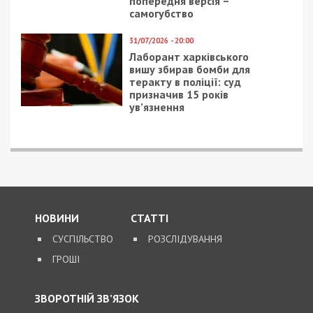
директора
точка города (фото)
повідомлено про
підозру