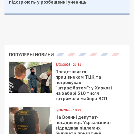
Также читайте:
Нардепы из «Самопомощи»
поддержали решение партии по Хмельникову
и Мишалову
Facebook
Telegram
Twitter
WhatsApp
Viber
Email
Поділити
Категории:
Суспільство
,
Топ
| Метки:
бюджет участия
,
Хмельников
Рекламні блоки дають нам змогу
залишатися незалежними ЗМІ, а вам -
отримувати найсвіжіші новини під ними.
Приєднуйтесь також до 49000 в Google News. Слідкуйте
за останніми новинами!