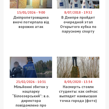
Также читайте:
Тест на демократию не
пройден: депутаты не поддержали отставку
Мишалова и Хмельникова, несмотря на
коррупционные скандалы
Артем прогулял три заседания экспертной
комиссии второго этапа «Бюджета участия». А
сегодня, 12 сентября, как ни в чем ни бывало,
предстал на пресс-конференции, и рассказал, как
прошел второй этап, сколько инициатив и на
какую сумму прошло в этап голосования.
Мы спросили у Артема Хмельникова о причине
его прогулов. Он сообщил, что был занят –
встречался со своими избирателями:
Дважды, когда проводились заседания, я был на встрече
с избирателями у себя на округе. К сожалению, в первый
раз не собрался кворум. Во второй раз я бы подъехал,
если бы возникла такая необходимость.