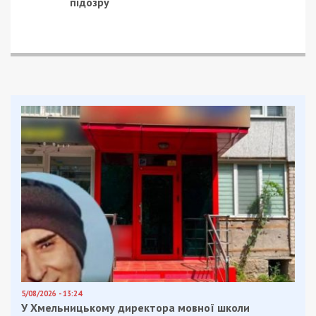
Как мы видим, Артем Хмельников вообще не
интересовался этими заседаниями, так как
кворума не было во время
второго
совещания
комиссии.
Первое
и
третье
прошли
довольно успешно. Зато время для пиара на
пресс-конференции у Артема Хмельникова
нашлось. Правда, и на ней депутат больше
интересовался тем, что происходит в его
телефоне, чем реальным состоянием дел.