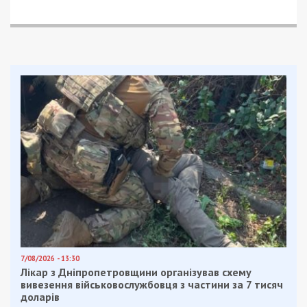
залишатися незалежними ЗМІ, а вам -
отримувати найсвіжіші новини під ними.
Приєднуйтесь також до 49000 в Google News. Слідкуйте
за останніми новинами!
Приєднатися
Читайте також
Предыдущая статья:
Командира российской бригады
наградили орденом за тупость
Следующая статья:
Мир поможет, но работать днепрянам