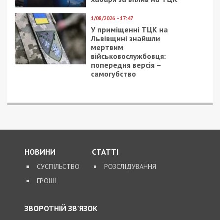
На Закарпатті ТЦК
«списав» понад 1500
чоловік з військового
обліку, а документи
знищили, щоб прибрати
сліди
5/08/2026 - 21:31
Представився
працівником ТЦК та
погрожував
“штрафбатом”: у Харкові
на хабарі $10 тисяч
затримали майора ВСП
5/08/2026 - 10:29
На Волині депутат-
посадовець Укрзалізниці
відряджав підлеглих
будувати приватний
будинок
4/08/2026 - 18:00