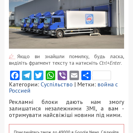
Якщо ви знайшли помилку, будь ласка,
виділіть фрагмент тексту та натисніть
Ctrl+Enter
.
Facebook
Telegram
Twitter
WhatsApp
Viber
Email
Поділити
Категории:
Суспільство
| Метки:
война с
Россией
Рекламні блоки дають нам змогу
залишатися незалежними ЗМІ, а вам -
отримувати найсвіжіші новини під ними.
Приєднуйтесь також до 49000 в Google News. Слідкуйте