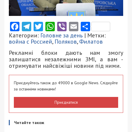
Facebook
Telegram
Twitter
WhatsApp
Viber
Email
Поділити
Категории:
Головне за день
| Метки:
война с Россией
,
Поляков
,
Филатов
Рекламні блоки дають нам змогу
залишатися незалежними ЗМІ, а вам -
отримувати найсвіжіші новини під ними.
Приєднуйтесь також до 49000 в Google News. Слідкуйте
за останніми новинами!
Приєднатися
Читайте також