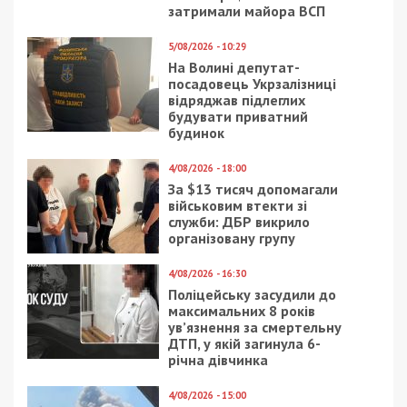
24/10/2023 - 7:47
26/03/2024 - 16:00
Дніпровська міська
У Києві створять
влада про стан роботи
комунальне
комунальних служб 24
підприємство з
жовтня
виробництва БПЛА для
військових