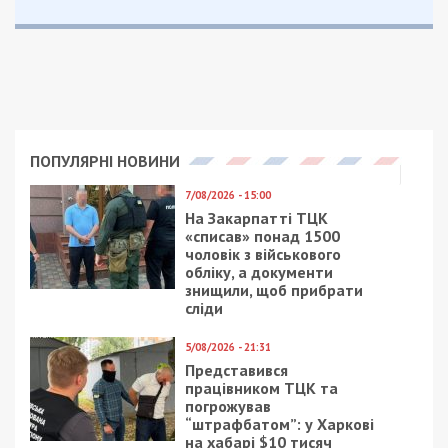
требуется самим
СУСПІЛЬСТВО
23/04/2019 - 14:41
18/12/2020 - 11:58
В Днепре
В Днепре ожидается
заминировали ночной
туман, объявлен
клуб
желтый уровень
опасности