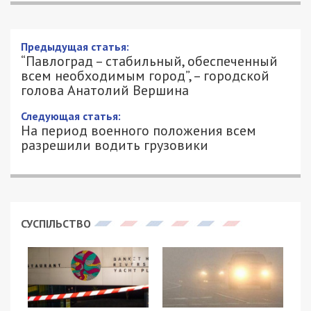
“Павлоград – стабильный,
обеспеченный всем необходимым
город”, – городской голова Анатолий
Вершина
23/03/2022 - 11:27
ЮЛИАННА КОКОШКО - СПЕЦИАЛЬНО
1828
ДЛЯ 49000.COM.UA
Город Павлоград Днепропетровской области
сегодня живет и работает стабильно – об этом
на брифинге сообщил павлоградский городской
голова Анатолий Вершина.
– 22 марта в районе станции Павлоград-2 был
ракетный удар агрессора, разрушена часть станции,
пути. Один человек погиб. Что касается
жизнедеятельности, работы структур, подразделений