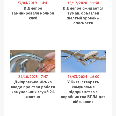
городского совета, горисполкома, частных структур,
все работает в стабильном режиме. Павлоградский
городской совет обеспечивает жизнедеятельность
города в полном объеме. Мы призываем предприятия,
учреждения, организации, прежде всего частную форму
собственности, переходить к работе. Самое главное
наше предприятие – «Павлоградуголь» – работает,
уголь добывается.
В Павлограде уже проживает около 5500
переселенцев, через отдел социального
обеспечения зарегистрировались 1056 человек.
Им оказывается помощь. По мнению Анатолия
Вершины, Павлоград является стабильным,
полностью обеспеченным всем необходимым
городом.
Facebook
Telegram
Twitter
WhatsApp
Viber
Email
Поділити
Категории:
Суспільство
| Метки:
война с
Россией
,
Павлоград
Рекламні блоки дають нам змогу