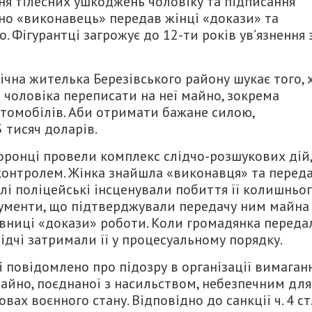
я тілесних ушкоджень чоловіку та підписання
но «виконавець» передав жінці «докази» та
о. Фігурантці загрожує до 12-ти років ув’язнення 
чна жителька Березівського району шукає того, 
о чоловіка переписати на неї майно, зокрема
втомобілів. Аби отримати бажане силою,
 тисяч доларів.
ронці провели комплекс слідчо-розшукових дій,
м контролем. Жінка знайшла «виконавця» та перед
алі поліцейські інсценували побиття її колишньо
окументи, що підтверджували передачу ним майна
овниці «докази» роботи. Коли громадянка переда
дчі затримали її у процесуальному порядку.
і повідомлено про підозру в організації вимаганн
айно, поєднаної з насильством, небезпечним для
вах воєнного стану. Відповідно до санкції ч. 4 ст.