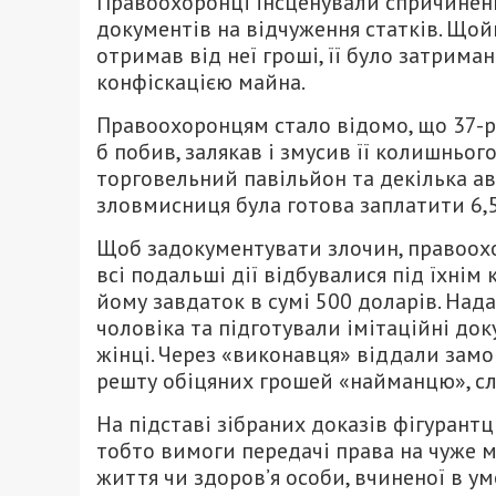
Правоохоронці інсценували спричиненн
документів на відчуження статків. Щой
отримав від неї гроші, її було затриман
конфіскацією майна.
Правоохоронцям стало відомо, що 37-рі
б побив, залякав і змусив її колишньог
торговельний павільйон та декілька а
зловмисниця була готова заплатити 6,5
Щоб задокументувати злочин, правоохо
всі подальші дії відбувалися під їхні
йому завдаток в сумі 500 доларів. Над
чоловіка та підготували імітаційні д
жінці. Через «виконавця» віддали зам
решту обіцяних грошей «найманцю», слі
На підставі зібраних доказів фігурантц
тобто вимоги передачі права на чуже м
життя чи здоров’я особи, вчиненої в умо