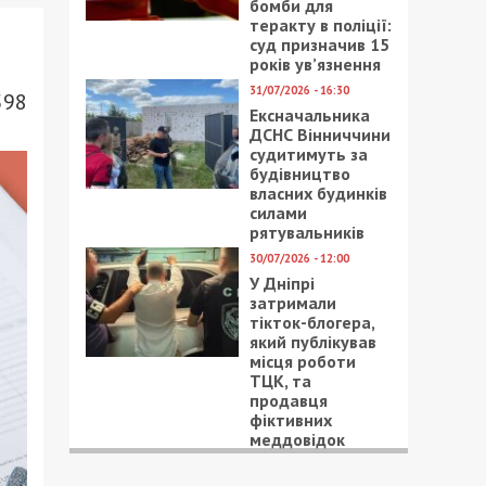
бомби для
теракту в поліції:
суд призначив 15
років ув’язнення
31/07/2026 - 16:30
598
Ексначальника
ДСНС Вінниччини
судитимуть за
будівництво
власних будинків
силами
рятувальників
30/07/2026 - 12:00
У Дніпрі
затримали
тікток-блогера,
який публікував
місця роботи
ТЦК, та
продавця
фіктивних
меддовідок