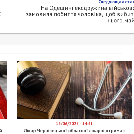
 загоні з початку року 15
0.COM.UA