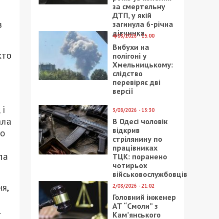
за смертельну
ДТП, у якій
з
загинула 6-річна
дівчинка
4/08/2026 - 15:00
Вибухи на
хто
полігоні у
Хмельницькому:
слідство
перевіряє дві
версії
 і
3/08/2026 - 13:30
ала
В Одесі чоловік
відкрив
го
стрілянину по
працівниках
ла
ТЦК: поранено
чотирьох
військовослужбовців
я,
2/08/2026 - 21:02
Головний інженер
АТ “Смоли” з
Кам’янського