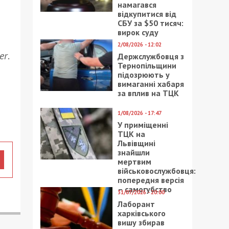
намагався
відкупитися від
СБУ за $50 тисяч:
вирок суду
2/08/2026 - 12:02
er
.
Держслужбовця з
Тернопільщини
підозрюють у
вимаганні хабаря
за вплив на ТЦК
1/08/2026 - 17:47
У приміщенні
ТЦК на
Львівщині
знайшли
мертвим
військовослужбовця:
попередня версія
– самогубство
31/07/2026 - 20:00
Лаборант
харківського
вишу збирав