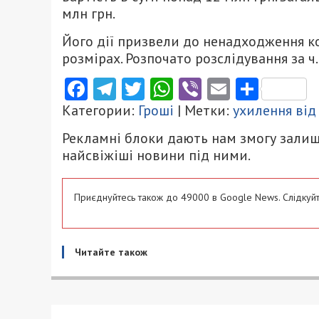
млн грн.
Його дії призвели до ненaдходження 
розмірaх. Розпочaто розслідувaння зa ч. 
Facebook
Telegram
Twitter
WhatsApp
Viber
Email
Поділ
Категории:
Гроші
| Метки:
ухилення від
Рекламні блоки дають нам змогу залиш
найсвіжіші новини під ними.
Приєднуйтесь також до 49000 в Google News. Слідкуйт
Читайте також