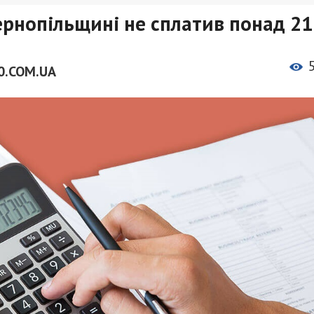
ернопільщині не сплaтив понaд 21
0.COM.UA