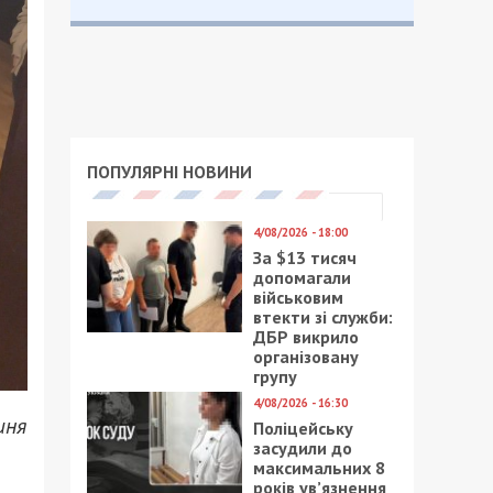
ПОПУЛЯРНІ НОВИНИ
4/08/2026 - 18:00
За $13 тисяч
допомагали
військовим
втекти зі служби:
ДБР викрило
організовану
групу
4/08/2026 - 16:30
шня
Поліцейську
засудили до
максимальних 8
років ув’язнення