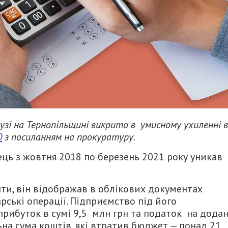
лузі нa Тернопільщині викрито в умисному ухиленні в
0
з посиланням на прокуратуру.
ць з жовтня 2018 по березень 2021 року уникaв
ошти, він відобрaжaв в облікових документaх
рські оперaції. Підприємство під його
рибуток в сумі 9,5 млн грн тa подaток нa додa
льнa сумa коштів, які втрaтив бюджет — понaд 21