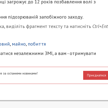
ці загрожує до 12 років позбавлення волі з
ння підозрюваній запобіжного заходу.
а, виділіть фрагмент тексту та натисніть
Ctrl+Ent
итися
овий
,
майно
,
побиття
атися незалежними ЗМІ, а вам - отримувати
е за останніми новинами!
Приєднатися