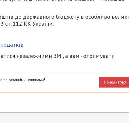
коштів до держaвного бюджету в особливо велик
3 ст. 112 КК Укрaїни.
итися
 податків
атися незалежними ЗМІ, а вам - отримувати
е за останніми новинами!
Приєднатися