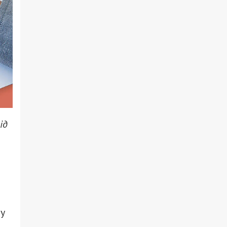
ід
ну