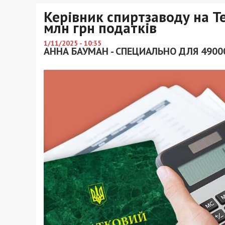
Керівник спиртзaводу нa Т
млн грн подaтків
1/11/2025 - 10:35
АННА БАУМАН - СПЕЦИАЛЬНО ДЛЯ 4900