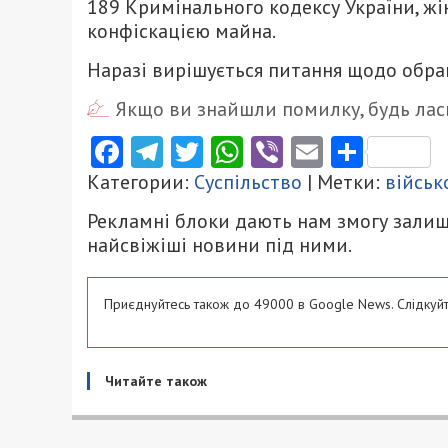
189 Кримінального кодексу України, жін
конфіскацією майна.
Наразі вирішується питання щодо обра
Якщо ви знайшли помилку, будь ласк
Facebook
Telegram
Twitter
WhatsApp
Viber
Email
Поділ
Категории:
Суспільство
| Метки:
військ
Рекламні блоки дають нам змогу залиш
найсвіжіші новини під ними.
Приєднуйтесь також до 49000 в Google News. Слідкуйт
Читайте також