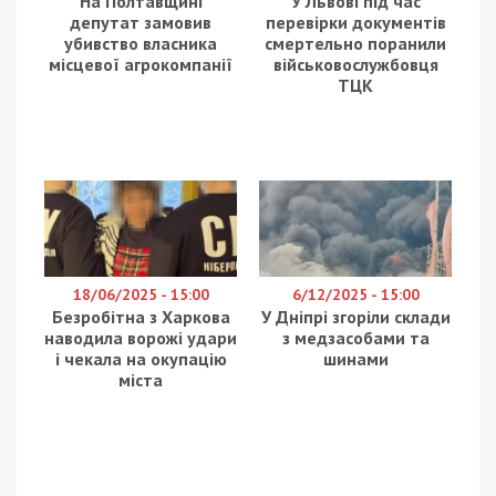
На Полтавщині
У Львові під час
депутат замовив
перевірки документів
убивство власника
смертельно поранили
місцевої агрокомпанії
військовослужбовця
ТЦК
18/06/2025 - 15:00
6/12/2025 - 15:00
Безробітна з Харкова
У Дніпрі згоріли склади
наводила ворожі удари
з медзасобами та
і чекала на окупацію
шинами
міста