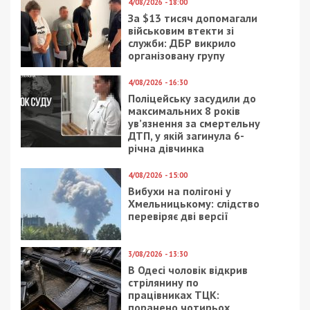
4/08/2026 - 18:00
За $13 тисяч допомагали
військовим втекти зі
служби: ДБР викрило
організовану групу
4/08/2026 - 16:30
Поліцейську засудили до
максимальних 8 років
ув’язнення за смертельну
ДТП, у якій загинула 6-
річна дівчинка
4/08/2026 - 15:00
Вибухи на полігоні у
Хмельницькому: слідство
перевіряє дві версії
3/08/2026 - 13:30
В Одесі чоловік відкрив
стрілянину по
працівниках ТЦК:
поранено чотирьох