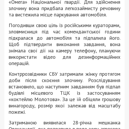
«Омега» Національної гвардії. Для здійснення
злочину вона придбала легкозаймисту речовину
та вистежила місце паркування автомобіля.
Погодивши свою ціль із російськими кураторами,
зловмисниця під час комендантської години
підкралася до автомобіля та підпалила його.
Щоб підтвердити виконання завдання, вона
знімала свої дії на камеру телефону, плануючи
використати відео для дезинформаційних
операцій.
Контррозвідники СБУ затримали жінку протягом
доби після скоєння злочину. Розслідування
встановило, що наступним завданням був підпал
будівлі місцевого ТЦК із застосуванням
«коктейлю Молотова». За це їй обіцяли грошову
винагороду, розмір якої залежав від масштабу
пожежі.
Затриманою виявилася 28-річна мешканка
Олександрії, яка потрапила в поле зору агресора