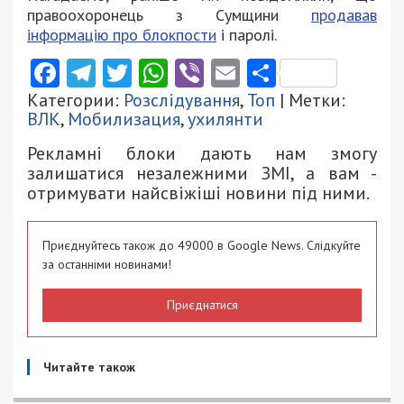
правоохоронець з Сумщини
продавав
інформацію про блокпости
і паролі.
Facebook
Telegram
Twitter
WhatsApp
Viber
Email
Поділити
Категории:
Розслідування
,
Топ
| Метки:
ВЛК
,
Мобилизация
,
ухилянти
Рекламні блоки дають нам змогу
залишатися незалежними ЗМІ, а вам -
отримувати найсвіжіші новини під ними.
Приєднуйтесь також до 49000 в Google News. Слідкуйте
за останніми новинами!
Приєднатися
Читайте також