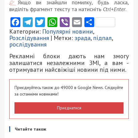
Якщо ви знайшли помилку, будь ласка,
виділіть фрагмент тексту та натисніть
Ctrl+Enter
.
Facebook
Telegram
Twitter
WhatsApp
Viber
Email
Поділити
Категории:
Популярні новини
,
Розслідування
| Метки:
зрада
,
підпал
,
рослідування
Рекламні блоки дають нам змогу
залишатися незалежними ЗМІ, а вам -
отримувати найсвіжіші новини під ними.
Приєднуйтесь також до 49000 в Google News. Слідкуйте
за останніми новинами!
Приєднатися
Читайте також