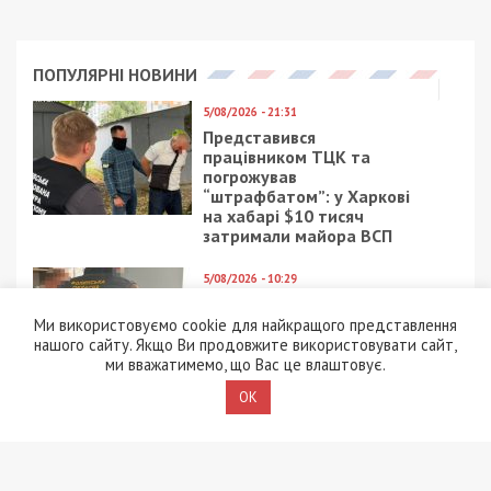
ПОПУЛЯРНІ НОВИНИ
5/08/2026 - 21:31
Представився
працівником ТЦК та
погрожував
“штрафбатом”: у Харкові
на хабарі $10 тисяч
затримали майора ВСП
5/08/2026 - 10:29
На Волині депутат-
посадовець Укрзалізниці
Ми використовуємо cookie для найкращого представлення
відряджав підлеглих
нашого сайту. Якщо Ви продовжите використовувати сайт,
будувати приватний
ми вважатимемо, що Вас це влаштовує.
будинок
OK
4/08/2026 - 18:00
За $13 тисяч допомагали
військовим втекти зі
служби: ДБР викрило