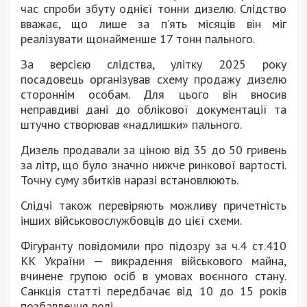
час спроби збуту однієї тонни дизелю. Слідство
вважає, що лише за п’ять місяців він міг
реалізувати щонайменше 17 тонн пального.
За версією слідства, улітку 2025 року
посадовець організував схему продажу дизелю
стороннім особам. Для цього він вносив
неправдиві дані до облікової документації та
штучно створював «надлишки» пального.
Дизель продавали за ціною від 35 до 50 гривень
за літр, що було значно нижче ринкової вартості.
Точну суму збитків наразі встановлюють.
Слідчі також перевіряють можливу причетність
інших військовослужбовців до цієї схеми.
Фігуранту повідомили про підозру за ч.4 ст.410
КК України — викрадення військового майна,
вчинене групою осіб в умовах воєнного стану.
Санкція статті передбачає від 10 до 15 років
позбавлення волі.