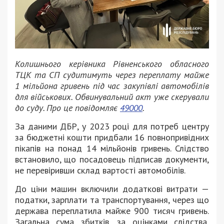
Колишнього керівника Рівненського обласного
ТЦК та СП судитимуть через переплату майже
1 мільйона гривень під час закупівлі автомобілів
для військових. Обвинувальний акт уже скерували
до суду. Про це повідомляє
49000
.
За даними ДБР, у 2023 році для потреб центру
за бюджетні кошти придбали 16 повнопривідних
пікапів на понад 14 мільйонів гривень. Слідство
встановило, що посадовець підписав документи,
не перевіривши склад вартості автомобілів.
До ціни машин включили додаткові витрати —
податки, зарплати та транспортування, через що
держава переплатила майже 900 тисяч гривень.
Загальна сума збитків, за оцінками слідства,