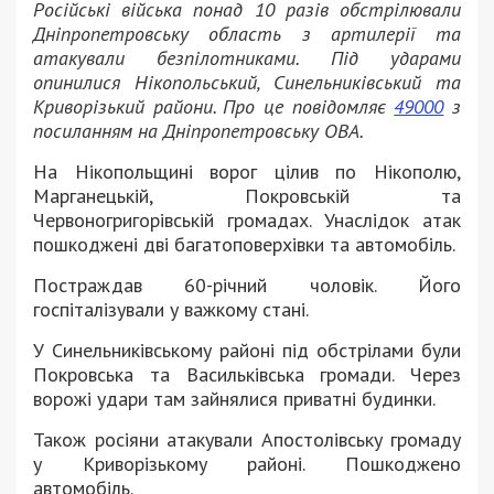
Російські війська понад 10 разів обстрілювали
Дніпропетровську область з артилерії та
атакували безпілотниками. Під ударами
опинилися Нікопольський, Синельниківський та
Криворізький райони. Про це повідомляє
49000
з
посиланням на Дніпропетровську ОВА.
На Нікопольщині ворог цілив по Нікополю,
Марганецькій, Покровській та
Червоногригорівській громадах. Унаслідок атак
пошкоджені дві багатоповерхівки та автомобіль.
Постраждав 60-річний чоловік. Його
госпіталізували у важкому стані.
У Синельниківському районі під обстрілами були
Покровська та Васильківська громади. Через
ворожі удари там зайнялися приватні будинки.
Також росіяни атакували Апостолівську громаду
у Криворізькому районі. Пошкоджено
автомобіль.