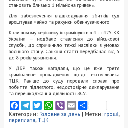
становить близько 1 мільйона гривень.
Для забезпечення відшкодування збитків суд
арештував майно та рахунки обвинуваченого.
Колишньому керівнику інкримінують ч.4 ст.425 КК
України — недбале ставлення до військової
служби, що спричинило тяжкі наслідки в умовах
воєнного стану. Санкція статті передбачає від 5
до 8 років ув’язнення.
У ДБР також нагадали, що це вже третє
кримінальне провадження щодо ексочільника
ТЦК. Раніше до суду передали справи про
побиття підлеглого, недостовірне декларування
та перешкоджання діяльності ЗСУ.
Facebook
Telegram
Twitter
WhatsApp
Viber
Email
Поділити
Категории:
Головне за день
| Метки:
гроші
,
переплата
,
ТЦК