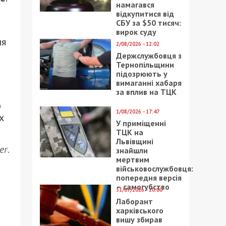
намагався
відкупитися від
СБУ за $50 тисяч:
вирок суду
ня
2/08/2026 - 12:02
Держслужбовця з
Тернопільщини
підозрюють у
вимаганні хабаря
за вплив на ТЦК
ю
1/08/2026 - 17:47
х
У приміщенні
ТЦК на
Львівщині
er
.
знайшли
мертвим
військовослужбовця:
попередня версія
– самогубство
31/07/2026 - 20:00
Лаборант
харківського
вишу збирав