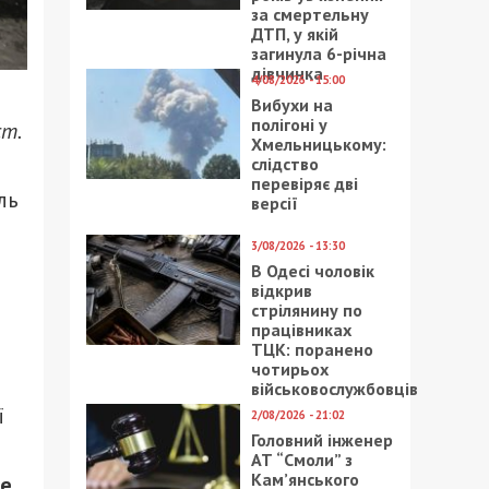
за смертельну
ДТП, у якій
загинула 6-річна
дівчинка
4/08/2026 - 15:00
Вибухи на
полігоні у
т.
Хмельницькому:
слідство
перевіряє дві
ль
версії
3/08/2026 - 13:30
В Одесі чоловік
відкрив
стрілянину по
працівниках
ТЦК: поранено
чотирьох
військовослужбовців
ї
2/08/2026 - 21:02
Головний інженер
АТ “Смоли” з
Кам’янського
ле
.