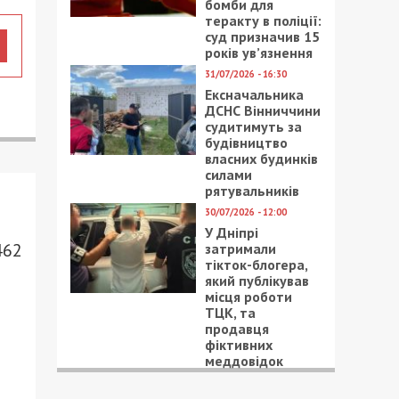
бомби для
теракту в поліції:
суд призначив 15
років ув’язнення
31/07/2026 - 16:30
Ексначальника
ДСНС Вінниччини
судитимуть за
будівництво
власних будинків
силами
рятувальників
30/07/2026 - 12:00
У Дніпрі
462
затримали
тікток-блогера,
який публікував
місця роботи
ТЦК, та
продавця
фіктивних
меддовідок