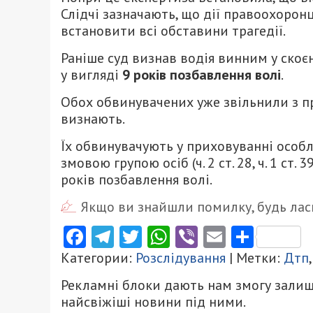
Слідчі зазначають, що дії правоохорон
встановити всі обставини трагедії.
Раніше суд визнав водія винним у ско
у вигляді
9 років позбавлення волі
.
Обох обвинувачених уже звільнили з п
визнають.
Їх обвинувачують у приховуванні особ
змовою групою осіб (ч. 2 ст. 28, ч. 1 ст.
років позбавлення волі.
Якщо ви знайшли помилку, будь ласк
Facebook
Telegram
Twitter
WhatsApp
Viber
Email
Поділ
Категории:
Розслідування
| Метки:
Дтп
Рекламні блоки дають нам змогу залиш
найсвіжіші новини під ними.