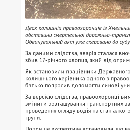
Двох колишніх правоохоронців із Хмельн
обставини смертельної дорожньо-транспор
Обвинувальний акт уже скеровано до суду
За даними слідства, аварія сталася вно
збив 17-річного хлопця, який від отрим
Як встановили працівники Державного 
колишнього керівника одного з правоо
батько попросив допомогти синові уни
За версією слідства, правоохоронці ви
змінити розташування транспортних зас
проведення огляду водія на стан алког
групи.
Попри це експертиза встановила, що в