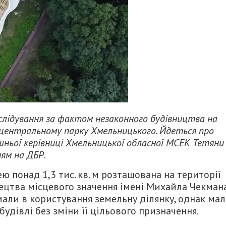
слідування за фактом незаконного будівництва на
 центральному парку Хмельницького. Йдеться про
ішньої керівниці Хмельницької обласної МСЕК
Тетяни
ям на ДБР.
 понад 1,3 тис. кв. м розташована на території
ецтва місцевого значення імені Михайла Чекмана
мали в користування земельну ділянку, однак ма
удівлі без зміни її цільового призначення.