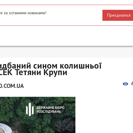
е за останніми новинами!
Приєднатися
ридбаний сином колишньої
СЕК Тетяни Крупи
0.COM.UA