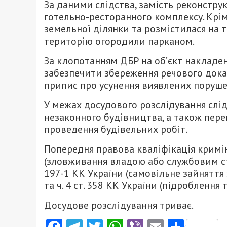
За даними слідства, замість реконстру
готельно-ресторанного комплексу. Крім
земельної ділянки та розмістилася на т
територію огородили парканом.
За клопотанням ДБР на об’єкт накладе
забезпечити збереження речового доказ
припис про усунення виявлених поруше
У межах досудового розслідування слід
незаконного будівництва, а також пере
проведення будівельних робіт.
Попередня правова кваліфікація кримін
(зловживання владою або службовим ста
197-1 КК України (самовільне зайняття 
та ч. 4 ст. 358 КК України (підробленн
Досудове розслідування триває.
Facebook
Telegram
Twitter
WhatsApp
Viber
Email
Поділ