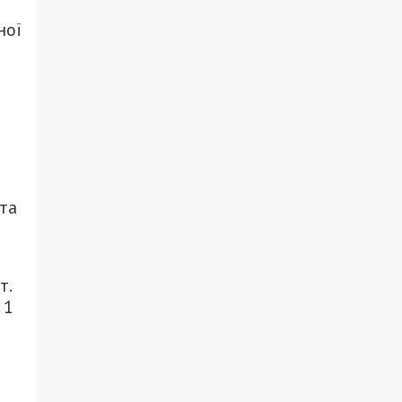
ної
та
т.
 1