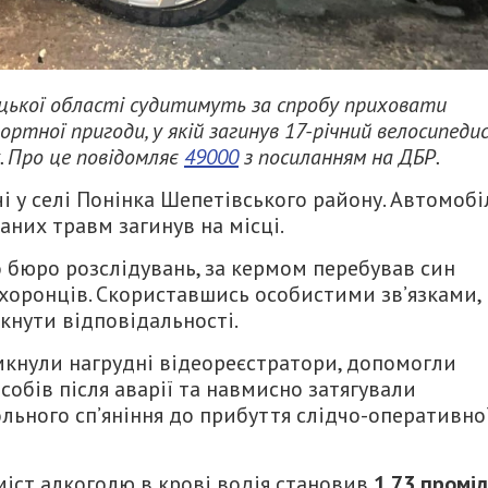
ицької області судитимуть за спробу приховати
тної пригоди, у якій загинув 17-річний велосипедис
. Про це повідомляє
49000
з посиланням на ДБР.
чі у селі Понінка Шепетівського району. Автомобі
аних травм загинув на місці.
бюро розслідувань, за кермом перебував син
хоронців. Скориставшись особистими зв’язками,
кнути відповідальності.
мкнули нагрудні відеореєстратори, допомогли
обів після аварії та навмисно затягували
ольного сп’яніння до прибуття слідчо-оперативно
міст алкоголю в крові водія становив
1,73 промі