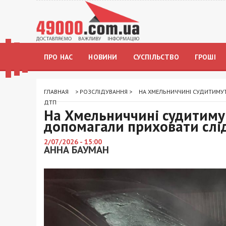
ПРО НАС
НОВИНИ
СУСПІЛЬСТВО
ГРОШІ
ГЛАВНАЯ
>
РОЗСЛІДУВАННЯ
>
НА ХМЕЛЬНИЧЧИНІ СУДИТИМУТ
ДТП
На Хмельниччині судитимут
допомагали приховати слі
2/07/2026 - 15:00
АННА БАУМАН