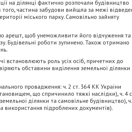
кції на ділянці фактично розпочали будівництво
 того, частина забудови вийшла за межі відведе
ериторії міського парку. Самовільно зайняту
но арешт, щоб унеможливити його відчуження та
у. Будівельні роботи зупинено. Також отримано
нь.
чі встановлюють роль усіх осіб, причетних до
віряють обставини виділення земельної ділянки 
ального провадження: ч. 2 ст. 364 КК України
новищем, що спричинило тяжкі наслідки), ч. 4 с
земельної ділянки та самовільне будівництво), ч.
я та використання підроблених документів).
итися