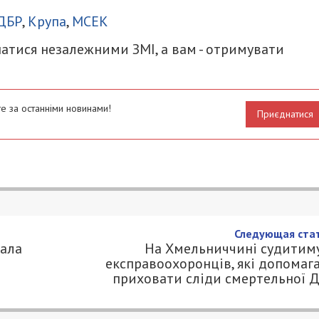
ДБР
,
Крупа
,
МСЕК
атися незалежними ЗМІ, а вам - отримувати
е за останніми новинами!
Приєднатися
конно скасувала майже 400 тисяч
0.COM.UA