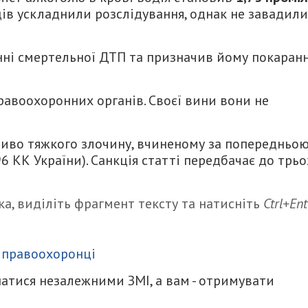
ців ускладнили розслідування, однак не завадили
єнні смертельної ДТП та призначив йому покаран
равоохоронних органів. Своєї вини вони не
ливо тяжкого злочину, вчиненому за попередньо
 396 КК України). Санкція статті передбачає до трьо
а, виділіть фрагмент тексту та натисніть
Ctrl+Ent
итися
,
правоохоронці
атися незалежними ЗМІ, а вам - отримувати