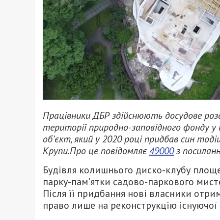
Працівники ДБР здійснюють досудове роз
території природно-заповідного фонду у
об’єкт, який у 2020 році придбав син тод
Крупи
.Про це повідомляє
49000
з посиланн
Будівля колишнього диско-клубу площею
парку-пам’ятки садово-паркового мист
Після її придбання нові власники отри
право лише на реконструкцію існуючої б