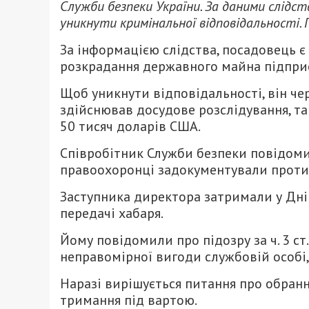
Служби безпеки України. За даними слідст
уникнути кримінальної відповідальності.
За інформацією слідства, посадовець 
розкрадання державного майна підприє
Щоб уникнути відповідальності, він че
здійснював досудове розслідування, та
50 тисяч доларів США.
Співробітник Служби безпеки повідоми
правоохоронці задокументували протип
Заступника директора затримали у Дніп
передачі хабаря.
Йому повідомили про підозру за ч. 3 ст
неправомірної вигоди службовій особі,
Наразі вирішується питання про обранн
тримання під вартою.