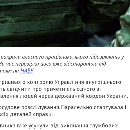
викрили власного працівника, якого підозрюють у
На час перевірки його вже відсторонили від
анням на
НАБУ
.
утрішнього контролю Управління внутрішнього
ь свідчити про причетність одного зі
авлення людей через державний кордон України.
осудове розслідування. Паралельно стартувала і
сіх деталей справи.
івника вже усунули від виконання службових