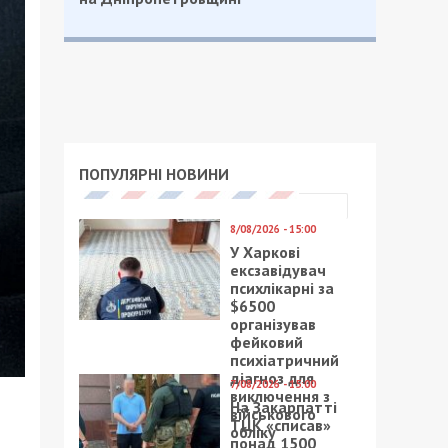
ПОПУЛЯРНІ НОВИНИ
8/08/2026 - 15:00
У Харкові
ексзавідувач
психлікарні за
$6500
організував
фейковий
психіатричний
діагноз для
7/08/2026 - 15:00
виключення з
На Закарпатті
військового
ТЦК «списав»
обліку
понад 1500