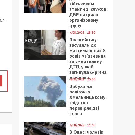
військовим
втекти зі служби:
ДБР викрило
er
.
організовану
групу
4/08/2026 - 16:30
Поліцейську
засудили до
максимальних 8
років ув’язнення
за смертельну
ДТП, у якій
загинула 6-річна
дівчинка
4/08/2026 - 15:00
Вибухи на
полігоні у
Хмельницькому:
слідство
перевіряє дві
версії
3/08/2026 - 13:30
В Одесі чоловік