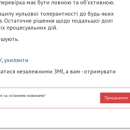
 перевірка має бути повною та об’єктивною.
ципу нульової толерантності до будь-яких
ів. Остаточне рішення щодо подальшої долі
іх процесуальних дій.
ошують.
итися
У
,
ухилянти
атися незалежними ЗМІ, а вам - отримувати
е за останніми новинами!
Приєднатися