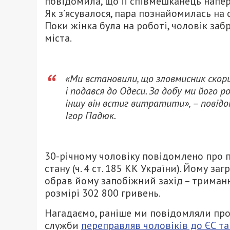
повідомила, що її співмешканець напере
Як з’ясувалося, пара познайомилась на 
Поки жінка була на роботі, чоловік заб
міста.
«Ми встановили, що зловмисник скори
і подався до Одеси. За добу ми його
іншу він встиг витратити», – повідо
Ігор Падюк.
30-річному чоловіку повідомлено про п
стану (ч. 4 ст. 185 КК України). Йому з
обрав йому запобіжний захід – триман
розмірі 302 800 гривень.
Нагадаємо, раніше ми повідомляли про
служби
переправляв чоловіків до ЄС т