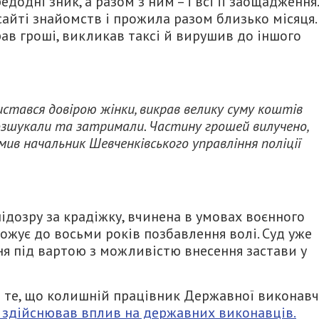
додні зник, а разом з ним – і всі її заощадження.
сайті знайомств і прожила разом близько місяця.
рав гроші, викликав таксі й вирушив до іншого
стався довірою жінки, викрав велику суму коштів
 розшукали та затримали. Частину грошей вилучено,
мив начальник Шевченківського управління поліції
ідозру за крадіжку, вчинена в умовах воєнного
агрожує до восьми років позбавлення волі. Суд уже
ня під вартою з можливістю внесення застави у
 те, що колишній працівник Державної виконавч
а здійснював вплив на державних виконавців.