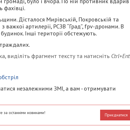
ій громаді, було і вчора. По ній противник вдарив
ь фахівці.
щини. Дісталося Мирівській, Покровській та
 важкої артилерії, РСЗВ “Град”, fpv-дронами. В
будинок. Інші території обстежують.
страждалих.
а, виділіть фрагмент тексту та натисніть
Ctrl+Ent
итися
обстріл
атися незалежними ЗМІ, а вам - отримувати
е за останніми новинами!
Приєднатися