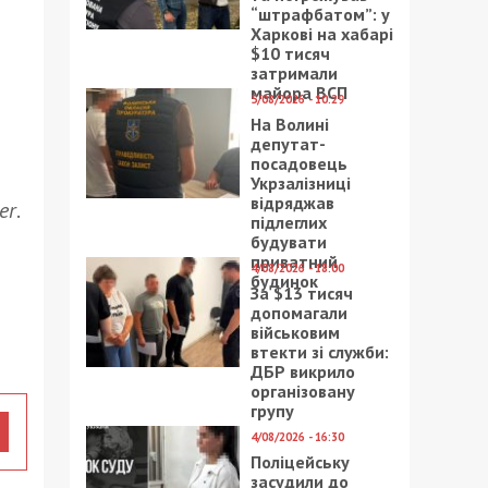
“штрафбатом”: у
Харкові на хабарі
$10 тисяч
затримали
майора ВСП
5/08/2026 - 10:29
На Волині
депутат-
посадовець
Укрзалізниці
відряджав
er
.
підлеглих
будувати
приватний
4/08/2026 - 18:00
будинок
За $13 тисяч
допомагали
військовим
втекти зі служби:
ДБР викрило
організовану
групу
4/08/2026 - 16:30
Поліцейську
засудили до