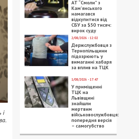
АТ “Смоли” з
Кам’янського
намагався
відкупитися від
СБУ за $50 тисяч:
вирок суду
2/08/2026 - 12:02
Держслужбовця з
Тернопільщини
підозрюють у
вимаганні хабаря
за вплив на ТЦК
1/08/2026 - 17:47
У приміщенні
ТЦК на
Львівщині
знайшли
мертвим
 і
військовослужбовця:
ва.
попередня версія
– самогубство