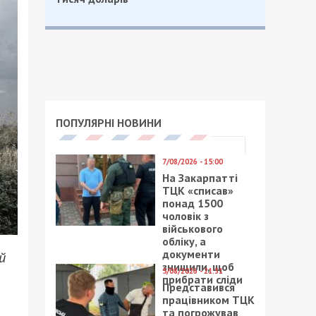
ПОПУЛЯРНІ НОВИНИ
7/08/2026 - 15:00
На Закарпатті
ТЦК «списав»
понад 1500
чоловік з
військового
обліку, а
документи
й
знищили, щоб
5/08/2026 - 21:31
прибрати сліди
Представився
працівником ТЦК
та погрожував