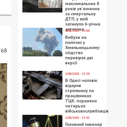
максимальних 8
років ув’язнення
за смертельну
ДТП, у якій
загинула 6-річна
дівчинка
4/08/2026 - 15:00
Вибухи на
полігоні у
Хмельницькому:
768
слідство
перевіряє дві
версії
3/08/2026 - 13:30
В Одесі чоловік
відкрив
стрілянину по
працівниках
ТЦК: поранено
чотирьох
військовослужбовців
2/08/2026 - 21:02
Головний інженер