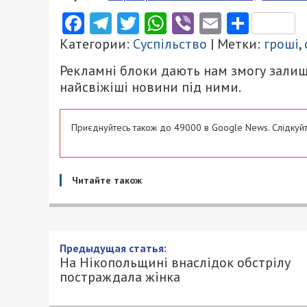
Facebook
Telegram
Twitter
WhatsApp
Viber
Email
Поділ
Категории:
Суспільство
| Метки:
гроші
,
Рекламні блоки дають нам змогу залиш
найсвіжіші новини під ними.
Приєднуйтесь також до 49000 в Google News. Слідкуйт
Читайте також
На Нікопольщині внаслідок
10/05/2025 - 20:30
АННА БАУМАН - СПЕЦИАЛЬНО ДЛЯ 4900