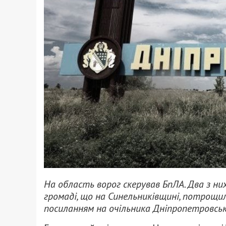
На область ворог скерував БпЛА. Два з них
громаді, що на Синельниківщині, потрощил
посиланням на очільника Дніпропетровсько