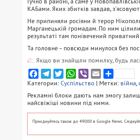
Гучно в районі, а саме у Новопавлівськ
КАБами. Яких збитків завдав, з’ясовуют
Не припиняли росіяни й терор Нікополь
Марганецькій громадам. По ним цілили з
результаті там понівечений приватний 
Та головне – повсюди минулося без по
Якщо ви знайшли помилку, будь ласк
Facebook
Telegram
Twitter
WhatsApp
Viber
Email
Поділ
Категории:
Суспільство
| Метки:
війна
,
Рекламні блоки дають нам змогу залиш
найсвіжіші новини під ними.
Приєднуйтесь також до 49000 в Google News. Слідкуйт