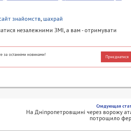
итися
сайт знайомств
,
шахрай
атися незалежними ЗМІ, а вам - отримувати
е за останніми новинами!
Приєднатися
 обстрілу постраждала жінка
0.COM.UA