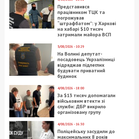
Также читайте:
Министр из Днепра заставил
сотрудников изучать сервисы Google
Рекламні блоки дають нам змогу
залишатися незалежними ЗМІ, а вам -
отримувати найсвіжіші новини під ними.
Приєднуйтесь також до 49000 в Google News. Слідкуйте
за останніми новинами!
Приєднатися
Читайте також
Предыдущая статья:
В Днепре ищут свидетелей ДТП на улице
Высоцкого