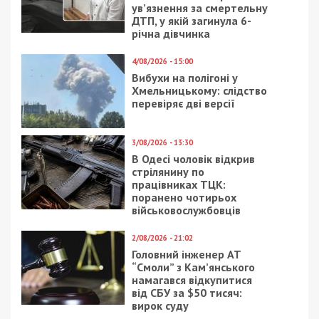
Следующая статья:
Диджитализация в действии: Офис
президента перестал принимать
электронные письма
СУСПІЛЬСТВО
3/01/2025 - 8:57
16/08/2017 - 10:02
Шість ворожих БпЛА
На Игрени снесли
збили вночі над
скандальный рынок
Дніпропетровською
(ФОТО)
областю