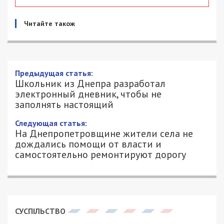
Читайте також
Школьник из Днепра разработал
электронный дневник, чтобы не
заполнять настоящий
29/11/2019 - 14:20
АЛЕКСАНДР КЛИМОВ - СПЕЦИАЛЬНО
2525
ДЛЯ 49000.COM.UA
Днепровский школьник Егор Сердюк разработал
необычный «электронный дневник», чтобы
избавить свое учебное заведение от бумажных.
Об этом сообщила его мама Татьяна Мисюта в
Facebook-сообществе
«Образование Днепра –
социальное взаимодействие, правозащита,