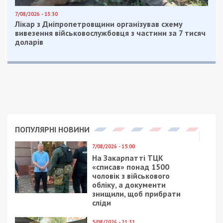
Facebook
Telegram
Twitter
WhatsApp
Viber
Email
Поділити
Категории:
Суспільство
| Метки:
дети
,
школа