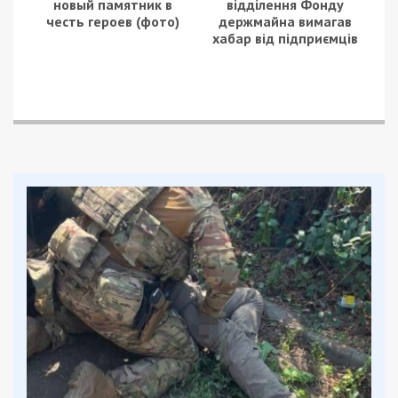
Началось все с того, что мама ругала сына за
отсутствие в дневнике записей и расписания.
Школьник назвал бумажный дневник «прошлым
веком» и решил вопрос современными методами.
Веб-сайт пока имеет только русскую версию, но
школьник с мамой обещают, что скоро можно
будет также выбрать английский и украинский.
Перейти в дневник можно
здесь
.