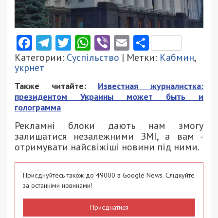
Facebook
Telegram
Twitter
WhatsApp
Viber
Email
Поділити
Категории:
Суспільство
| Метки:
Кабмин
,
укрнет
Также читайте:
Известная журналистка:
президентом Украины может быть и
голограмма
Рекламні блоки дають нам змогу
залишатися незалежними ЗМІ, а вам -
отримувати найсвіжіші новини під ними.
Приєднуйтесь також до 49000 в Google News. Слідкуйте
за останніми новинами!
Приєднатися