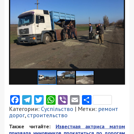
Facebook
Telegram
Twitter
WhatsApp
Viber
Email
Поділити
Категории:
Суспільство
| Метки:
ремонт
дорог
,
строительство
Также читайте:
Известная актриса матом
призвала чиновников прокатиться по дорогам