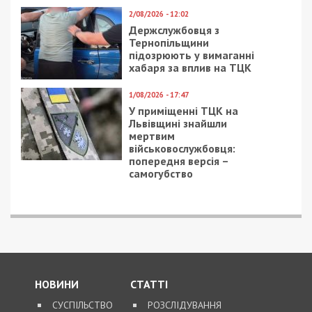
15/10/2020 - 13:50
13/01/2024 - 16:44
30 имен погибших: в
Начальник управління
Днепре установили
регіонального
новый памятник в
відділення Фонду
честь героев (фото)
держмайна вимагав
хабар від підприємців