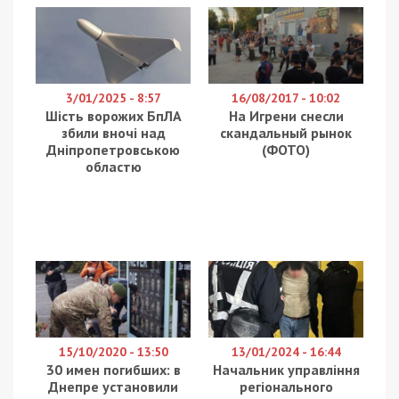
обсуждение».
Разрешите вам представить скромную мини-
разработку своего сына, ученика девятого класса 137
школы, и поделиться ней с вами и вашими детьми. Она
полностью соответствует лозунгу «Страна в
смартфоне». Возможно, она вам и вашим детям
понравится. Мы будем рады, если вы оцените и будете
пользоваться . Просим прощения за возможные
недоработки, нюансы, – написала Мисюта.