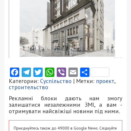
Facebook
Telegram
Twitter
WhatsApp
Viber
Email
Поділити
Категории:
Суспільство
| Метки:
проект
,
строительство
Рекламні блоки дають нам змогу
залишатися незалежними ЗМІ, а вам -
отримувати найсвіжіші новини під ними.
Приєднуйтесь також до 49000 в Google News. Слідкуйте