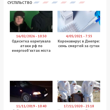
«Днепр Оперативный»
.
Трамвай №11 двигался по улице Строителей. В
этот момент грузовик уже стоял на рельсах,
пропускал машины и хотел повернуть. Водитель
трамвая не смог вовремя затормозить, так как
заклинила ходовая педаль. В результате,
трамвай врезался в грузовик. Из-за сильного
удара пострадала кабина, где находился
водитель трамвая. Пострадавших в аварии нет.
На место проишествия прибыла полиция. Сейчас
правоохранители выясняют детали ДТП.
Движение на данном участке затруднено.