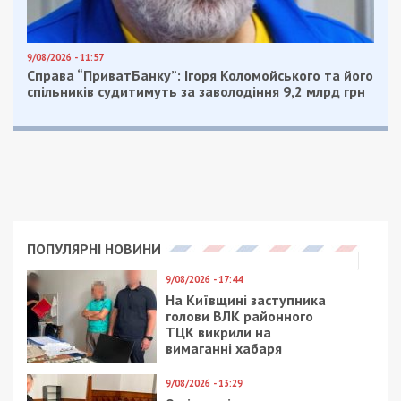
В Днепре в ДТП на Донецком шоссе
пострадали женщина и мужчина
В Днепре на Слобожанском произошло
ДТП с двумя пострадавшими: видео
Facebook
Telegram
Twitter
WhatsApp
Viber
Email
Поділити
Категории:
Суспільство
| Метки:
автомобиль
,
Дтп
,
происшествия
,
электротранспорт
Рекламні блоки дають нам змогу
залишатися незалежними ЗМІ, а вам -
отримувати найсвіжіші новини під ними.
Приєднуйтесь також до 49000 в Google News. Слідкуйте
за останніми новинами!
Приєднатися