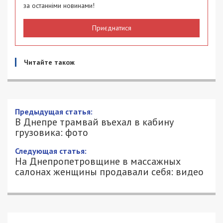
за останніми новинами!
Приєднатися
Читайте також
В Днепре трамвай въехал в кабину
грузовика: фото
6/07/2020 - 12:10
КСЕНИЯ БАСКАКОВА - СПЕЦИАЛЬНО
2139
ДЛЯ 49000.COM.UA
Сегодня, 6 июля, в Днепре, около 10:00 на улице
Строителей трамвай врезался в грузовик.
Об этом расскажет
49000.com.ua
, ссылаясь на