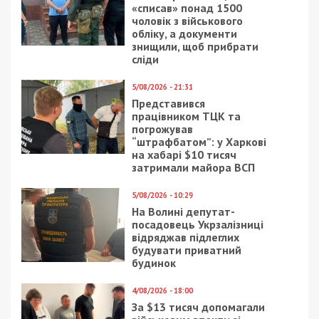
16/02/2026 - 10:30
4/05/2021 - 7:55
Одеситка коригувала
Коронавирус в Днепре:
атаки рф по
семь смертей за сутки
енергооб’єктах міста
11/11/2019 - 10:40
17/11/2020 - 23:18
В Днепре водитель,
Коронавирус в Днепре:
насмерть сбивший
за последние сутки
девушку, может
шесть летальных
избежать правосудия:
случаев