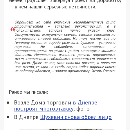
менее, градсовет завернул проект на доработку
– в нем нашли серьезные неточности.
Обращает на себя внимание несоответствие типа
строительства – заявлена реконструкция, а в
пояснительной записке прямо указан снос.
Отсутствует актуальная съемка, генплан выполнен на
откровенно старой подложке. На том месте, где по
Генплану развития города размещен бульвар, – устроена
парковка. Не соблюдены санитарные и
противопожарные разрывы с рядом стоящими жилыми
зданиями. Неправильно выполнен расчет парковочных
мест, количество необходимых машиномест занижено в
два раза. Даже на то, что показал расчет, в проекте
нет места, ссылка на якобы строящийся паркинг ничем
не подтверждается, – заявил архитектор Игорь Саенко.
Ранее мы писали:
Возле Дома торговли
в Днепре
построят многоэтажку
: фото
В Днепре
Шухевич снова обрел лицо