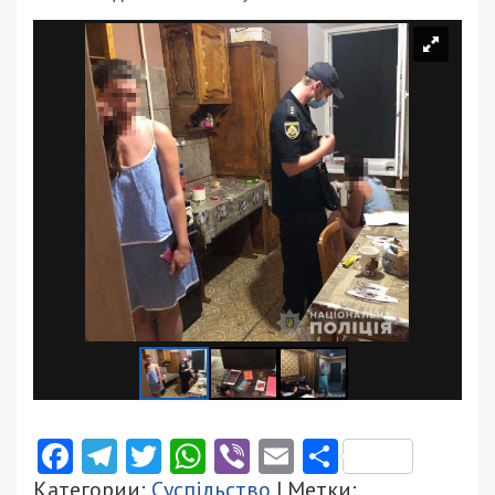
Facebook
Telegram
Twitter
WhatsApp
Viber
Email
Поділити
Категории:
Суспільство
| Метки: