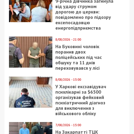
Читайте також
Предыдущая статья:
Возле Дома торговли в Днепре построят
многоэтажку: фото
Следующая статья:
В центре Днепра построят
восьмиэтажный центр: фото
СУСПІЛЬСТВО